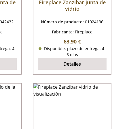
unta de
Fireplace Zanzibar junta de
vidrio
042432
Número de producto:
01024136
ce
Fabricante:
Fireplace
mal:
Precio normal:
63,90 €
trega: 4-
Disponible, plazo de entrega: 4-
6 días
Detalles