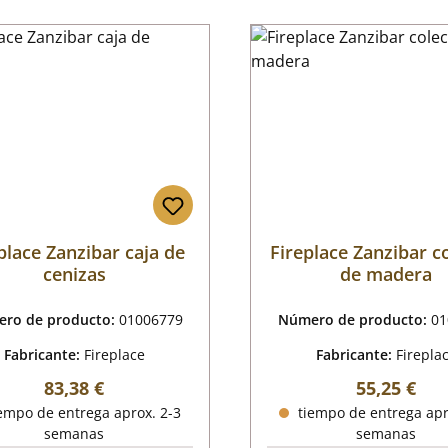
place Zanzibar caja de
Fireplace Zanzibar c
cenizas
de madera
ro de producto:
01006779
Número de producto:
01
Fabricante:
Fireplace
Fabricante:
Firepla
Precio normal:
Precio nor
83,38 €
55,25 €
empo de entrega aprox. 2-3
tiempo de entrega apr
semanas
semanas