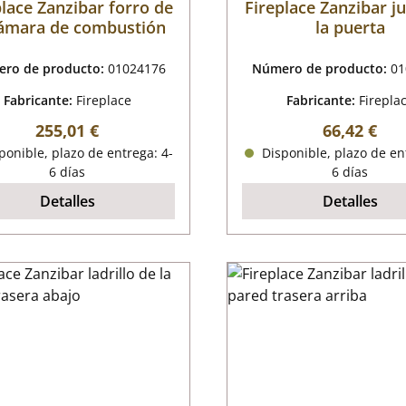
place Zanzibar forro de
Fireplace Zanzibar j
cámara de combustión
la puerta
ro de producto:
01024176
Número de producto:
01
Fabricante:
Fireplace
Fabricante:
Firepla
Precio normal:
Precio nor
255,01 €
66,42 €
onible, plazo de entrega: 4-
Disponible, plazo de en
6 días
6 días
Detalles
Detalles