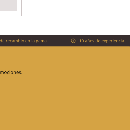
 de recambio en la gama
+10 años de experiencia
romociones.