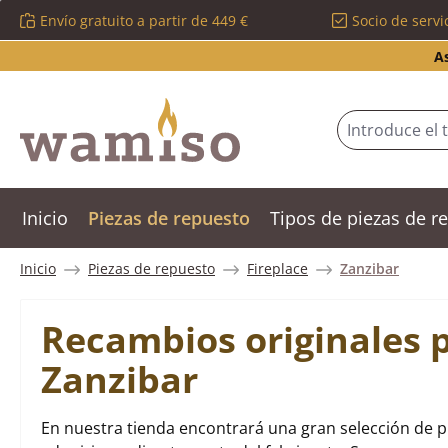
Envío gratuito a partir de 449 €
Socio de servi
tar al contenido principal
Saltar a la búsqueda
Saltar a la navegación principal
A
Inicio
Piezas de repuesto
Tipos de piezas de 
Inicio
Piezas de repuesto
Fireplace
Zanzibar
Recambios originales p
Zanzibar
En nuestra tienda encontrará una gran selección de p