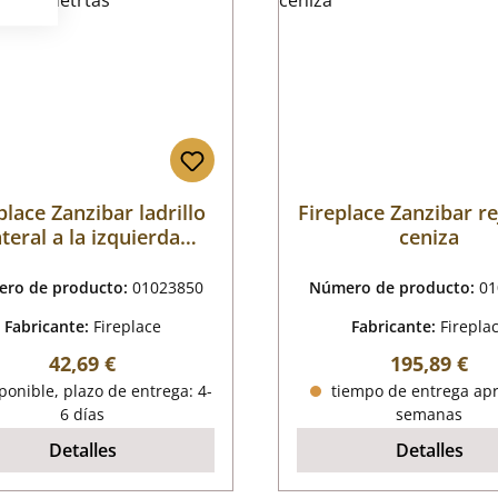
place Zanzibar ladrillo
Fireplace Zanzibar rej
ateral a la izquierda
ceniza
detrtás
ro de producto:
01023850
Número de producto:
01
Fabricante:
Fireplace
Fabricante:
Firepla
Precio normal:
Precio norm
42,69 €
195,89 €
onible, plazo de entrega: 4-
tiempo de entrega apr
6 días
semanas
Detalles
Detalles