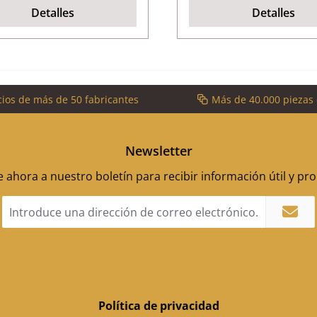
Detalles
Detalles
cios de más de 50 fabricantes
Más de 40.000 piezas
Newsletter
 ahora a nuestro boletín para recibir información útil y p
Dirección
de
correo
electrónico
*
Política de privacidad