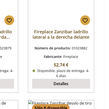
adrillo
Fireplace Zanzibar ladrillo
erda
lateral a la derecha delante
023879
Número de producto:
01023882
ce
Fabricante:
Fireplace
mal:
Precio normal:
52,74 €
trega: 4-
Disponible, plazo de entrega: 4-
6 días
Detalles
Sólo 8 disponible