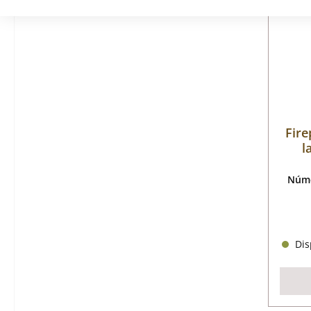
Fire
l
Núme
Disp