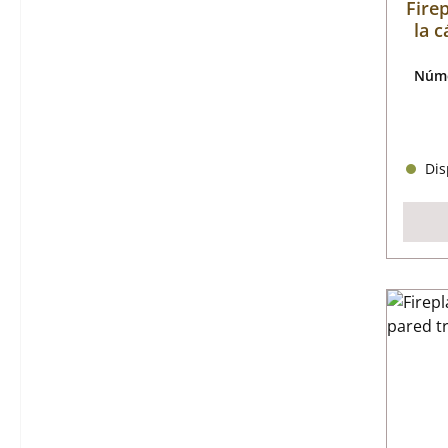
Fire
la 
Núme
Disp