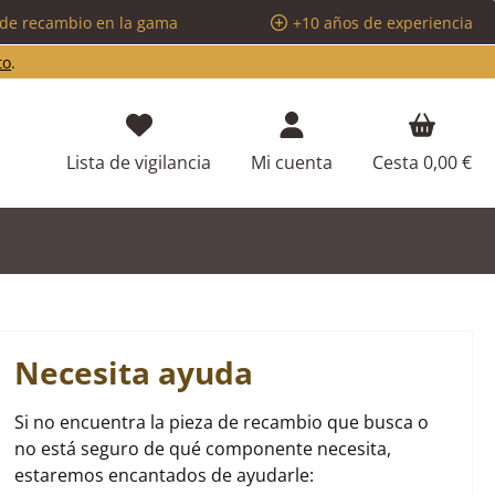
 de recambio en la gama
+10 años de experiencia
to
.
Tienes 0 artículos en tu lista de d
Lista de vigilancia
Mi cuenta
Cesta
0,00 €
Necesita ayuda
Si no encuentra la pieza de recambio que busca o
no está seguro de qué componente necesita,
estaremos encantados de ayudarle: