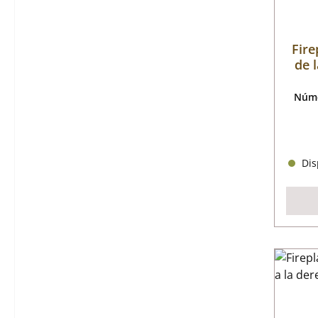
Fire
de 
Núme
Disp