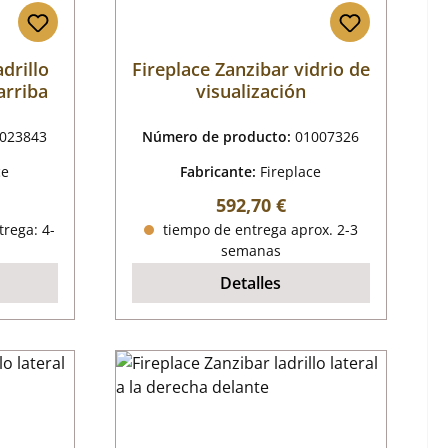
adrillo
Fireplace Zanzibar vidrio de
arriba
visualización
023843
Número de producto:
01007326
ce
Fabricante:
Fireplace
mal:
Precio normal:
592,70 €
trega: 4-
tiempo de entrega aprox. 2-3
semanas
Detalles