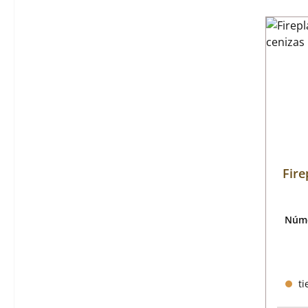
Fire
Núme
ti