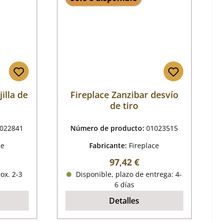
illa de
Fireplace Zanzibar desvío
de tiro
022841
Número de producto:
01023515
ce
Fabricante:
Fireplace
al:
Precio normal:
97,42 €
ox. 2-3
Disponible, plazo de entrega: 4-
6 días
Detalles