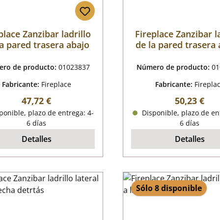
place Zanzibar ladrillo
Fireplace Zanzibar l
la pared trasera abajo
de la pared trasera 
ro de producto:
01023837
Número de producto:
01
Fabricante:
Fireplace
Fabricante:
Firepla
Precio normal:
Precio nor
47,72 €
50,23 €
onible, plazo de entrega: 4-
Disponible, plazo de en
6 días
6 días
Detalles
Detalles
Sólo 8 disponible