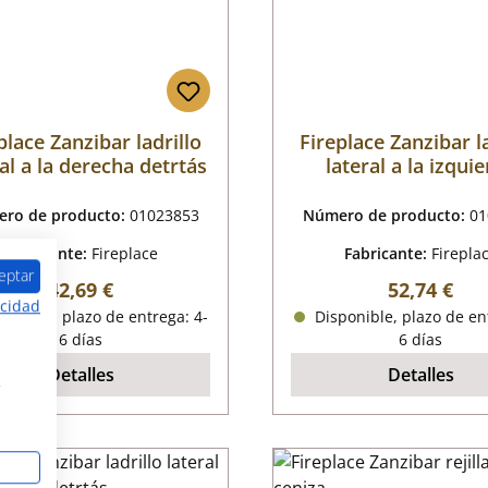
place Zanzibar ladrillo
Fireplace Zanzibar l
al a la derecha detrtás
lateral a la izqui
delante
ro de producto:
01023853
Número de producto:
01
Fabricante:
Fireplace
Fabricante:
Firepla
eptar
Precio normal:
Precio nor
42,69 €
52,74 €
acidad
onible, plazo de entrega: 4-
Disponible, plazo de en
6 días
6 días
Detalles
Detalles
s