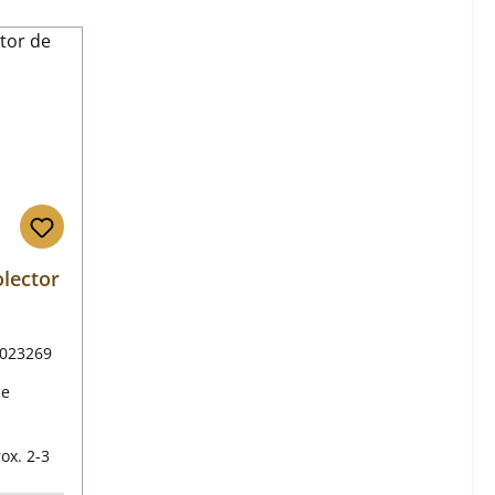
olector
023269
ce
mal:
ox. 2-3