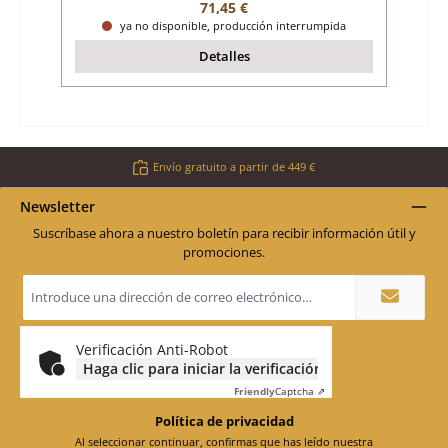
Precio normal:
71,45 €
ya no disponible, producción interrumpida
Detalles
Envío gratuito a partir de 449 €
Newsletter
Suscríbase ahora a nuestro boletín para recibir información útil y
promociones.
Dirección
de
correo
electrónico
*
Verificación Anti-Robot
Haga clic para iniciar la verificación
Friendly
Captcha ⇗
Política de privacidad
Al seleccionar continuar, confirmas que has leído nuestra