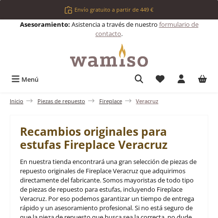
Saltar al contenido principal
Envío gratuito a partir de 449 €
Asesoramiento:
Asistencia a través de nuestro
formulario de
contacto
.
Tienes 0 artículos 
Menú
Inicio
Piezas de repuesto
Fireplace
Veracruz
Recambios originales para
estufas Fireplace Veracruz
En nuestra tienda encontrará una gran selección de piezas de
repuesto originales de Fireplace Veracruz que adquirimos
directamente del fabricante. Somos mayoristas de todo tipo
de piezas de repuesto para estufas, incluyendo Fireplace
Veracruz. Por eso podemos garantizar un tiempo de entrega
rápido y un asesoramiento profesional. Si no está seguro de
que la pieza de repuesto que busca sea la correcta, no dude