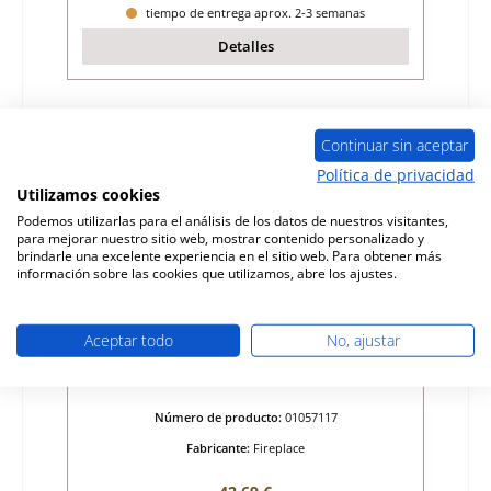
tiempo de entrega aprox. 2-3 semanas
Detalles
Sólo 2 disponible
Continuar sin aceptar
Política de privacidad
Utilizamos cookies
Podemos utilizarlas para el análisis de los datos de nuestros visitantes,
para mejorar nuestro sitio web, mostrar contenido personalizado y
brindarle una excelente experiencia en el sitio web. Para obtener más
información sobre las cookies que utilizamos, abre los ajustes.
Aceptar todo
No, ajustar
Fireplace Veracruz desvío de tiro
Número de producto:
01057117
Fabricante:
Fireplace
Precio normal: