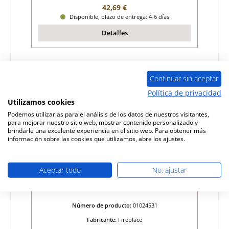
Precio normal:
42,69 €
Disponible, plazo de entrega: 4-6 días
Detalles
Sólo 6 disponible
Continuar sin aceptar
Política de privacidad
Utilizamos cookies
Podemos utilizarlas para el análisis de los datos de nuestros visitantes,
para mejorar nuestro sitio web, mostrar contenido personalizado y
brindarle una excelente experiencia en el sitio web. Para obtener más
información sobre las cookies que utilizamos, abre los ajustes.
Aceptar todo
No, ajustar
Fireplace Trondol ladrillo lateral a la
derecha delante
Número de producto:
01024531
Fabricante:
Fireplace