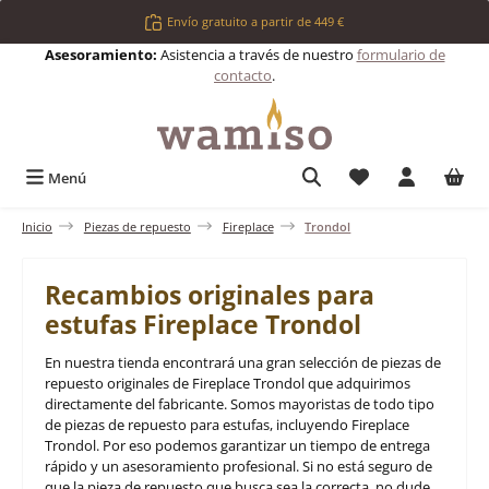
Saltar al contenido principal
Envío gratuito a partir de 449 €
Asesoramiento:
Asistencia a través de nuestro
formulario de
contacto
.
Tienes 0 artículos 
Menú
Inicio
Piezas de repuesto
Fireplace
Trondol
Recambios originales para
estufas Fireplace Trondol
En nuestra tienda encontrará una gran selección de piezas de
repuesto originales de Fireplace Trondol que adquirimos
directamente del fabricante. Somos mayoristas de todo tipo
de piezas de repuesto para estufas, incluyendo Fireplace
Trondol. Por eso podemos garantizar un tiempo de entrega
rápido y un asesoramiento profesional. Si no está seguro de
que la pieza de repuesto que busca sea la correcta, no dude