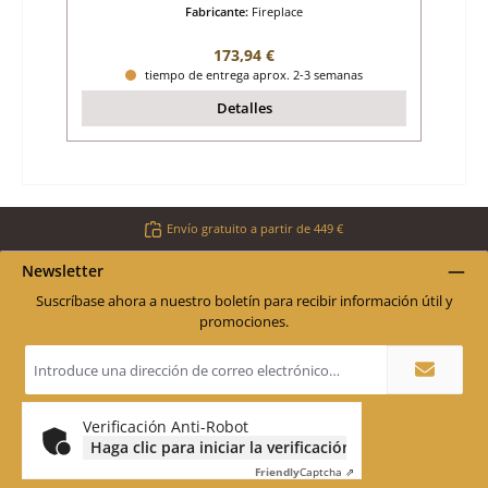
Fabricante:
Fireplace
Precio normal:
173,94 €
tiempo de entrega aprox. 2-3 semanas
Detalles
Envío gratuito a partir de 449 €
Newsletter
Suscríbase ahora a nuestro boletín para recibir información útil y
promociones.
Dirección
de
correo
electrónico
*
Verificación Anti-Robot
Haga clic para iniciar la verificación
Friendly
Captcha ⇗