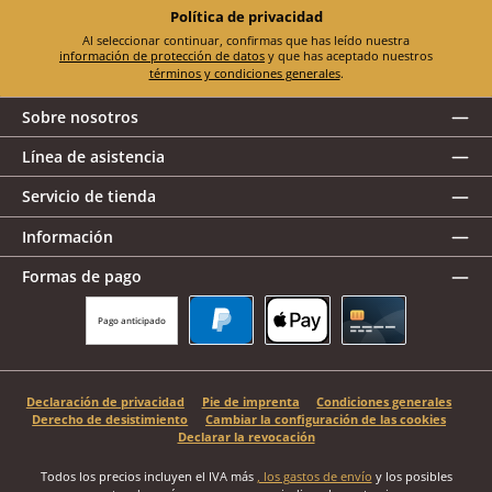
Política de privacidad
Al seleccionar continuar, confirmas que has leído nuestra
información de protección de datos
y que has aceptado nuestros
términos y condiciones generales
.
Sobre nosotros
Línea de asistencia
Servicio de tienda
Información
Formas de pago
Pago anticipado
PayPal
Apple Pay
Tarjeta de crédito
Declaración de privacidad
Pie de imprenta
Condiciones generales
Derecho de desistimiento
Cambiar la configuración de las cookies
Declarar la revocación
Todos los precios incluyen el IVA más
, los gastos de envío
y los posibles