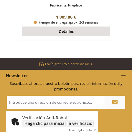
Fabricante:
Fireplace
Precio normal:
1.009,86 €
tiempo de entrega aprox. 2-3 semanas
Detalles
Envío gratuito a partir de 449 €
Newsletter
Suscríbase ahora a nuestro boletín para recibir información útil y
promociones.
Dirección
de
correo
electrónico
*
Verificación Anti-Robot
Haga clic para iniciar la verificación
Friendly
Captcha ⇗