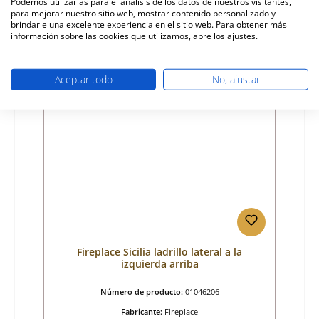
Podemos utilizarlas para el análisis de los datos de nuestros visitantes,
para mejorar nuestro sitio web, mostrar contenido personalizado y
Precio normal:
99,23 €
brindarle una excelente experiencia en el sitio web. Para obtener más
tiempo de entrega aprox. 2-3 semanas
información sobre las cookies que utilizamos, abre los ajustes.
Detalles
Aceptar todo
No, ajustar
Fireplace Sicilia ladrillo lateral a la
izquierda arriba
Número de producto:
01046206
Fabricante:
Fireplace