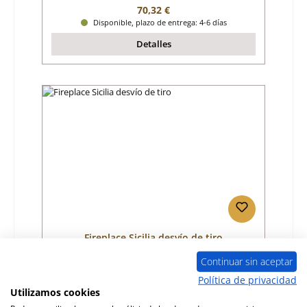
Precio normal:
70,32 €
Disponible, plazo de entrega: 4-6 días
Detalles
Fireplace Sicilia desvío de tiro
Continuar sin aceptar
Número de producto:
01046205
Política de privacidad
Utilizamos cookies
Fabricante:
Fireplace