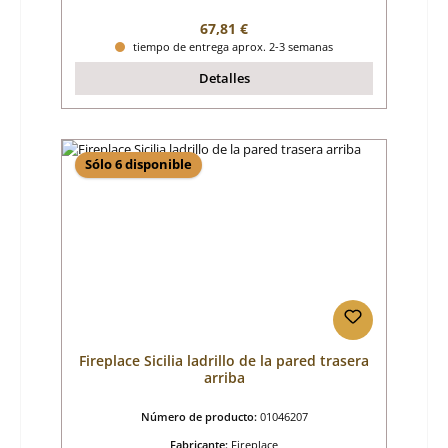
Precio normal:
67,81 €
tiempo de entrega aprox. 2-3 semanas
Detalles
Sólo 6 disponible
Fireplace Sicilia ladrillo de la pared trasera
arriba
Número de producto:
01046207
Fabricante:
Fireplace