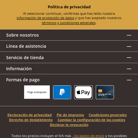
Política de privacidad
Al seleccionar continuar, confirmas que has leído nuestra
información de protección de datos
y que has aceptado nuestros
términos y condiciones generales
.
Sobre nosotros
Línea de asistencia
Servicio de tienda
Información
Formas de pago
Pago anticipado
PayPal
Apple Pay
Tarjeta de crédito
Declaración de privacidad
Pie de imprenta
Condiciones generales
Derecho de desistimiento
Cambiar la configuración de las cookies
Declarar la revocación
Todos los precios incluyen el IVA más
, los gastos de envío
y los posibles