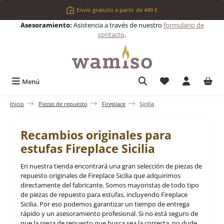
Saltar al contenido principal
Envío gratuito a partir de 449 €
Asesoramiento:
Asistencia a través de nuestro
formulario de
contacto
.
Tienes 0 artículos 
Menú
Inicio
Piezas de repuesto
Fireplace
Sicilia
Recambios originales para
estufas Fireplace Sicilia
En nuestra tienda encontrará una gran selección de piezas de
repuesto originales de Fireplace Sicilia que adquirimos
directamente del fabricante. Somos mayoristas de todo tipo
de piezas de repuesto para estufas, incluyendo Fireplace
Sicilia. Por eso podemos garantizar un tiempo de entrega
rápido y un asesoramiento profesional. Si no está seguro de
que la pieza de repuesto que busca sea la correcta, no dude