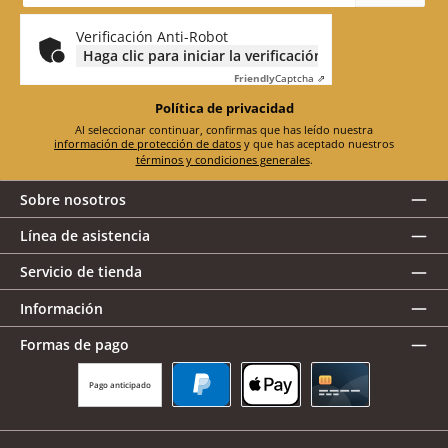
correo
electrónico
*
Verificación Anti-Robot
Haga clic para iniciar la verificación
Friendly
Captcha ⇗
Política de privacidad
Al seleccionar continuar, confirmas que has leído nuestra
información de protección de datos
y que has aceptado nuestros
términos y condiciones generales
.
Sobre nosotros
Línea de asistencia
Servicio de tienda
Información
Formas de pago
Pago anticipado
PayPal
Apple Pay
Tarjeta de crédito