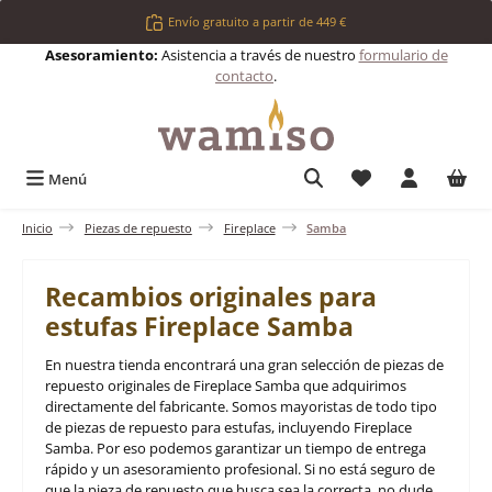
Saltar al contenido principal
Envío gratuito a partir de 449 €
Asesoramiento:
Asistencia a través de nuestro
formulario de
contacto
.
Tienes 0 artículos 
Menú
Inicio
Piezas de repuesto
Fireplace
Samba
Recambios originales para
estufas Fireplace Samba
En nuestra tienda encontrará una gran selección de piezas de
repuesto originales de Fireplace Samba que adquirimos
directamente del fabricante. Somos mayoristas de todo tipo
de piezas de repuesto para estufas, incluyendo Fireplace
Samba. Por eso podemos garantizar un tiempo de entrega
rápido y un asesoramiento profesional. Si no está seguro de
que la pieza de repuesto que busca sea la correcta, no dude