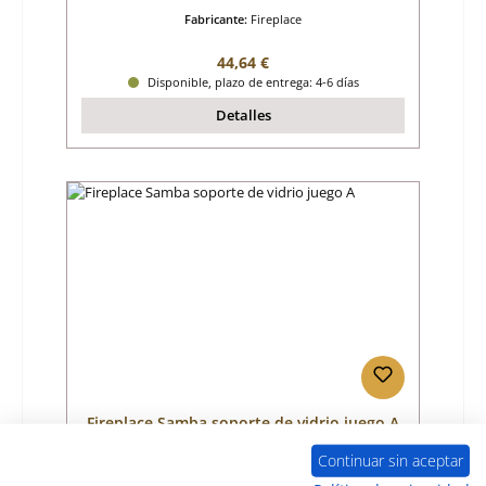
Fabricante:
Fireplace
Precio normal:
44,64 €
Disponible, plazo de entrega: 4-6 días
Detalles
Fireplace Samba soporte de vidrio juego A
Continuar sin aceptar
Número de producto:
01046043