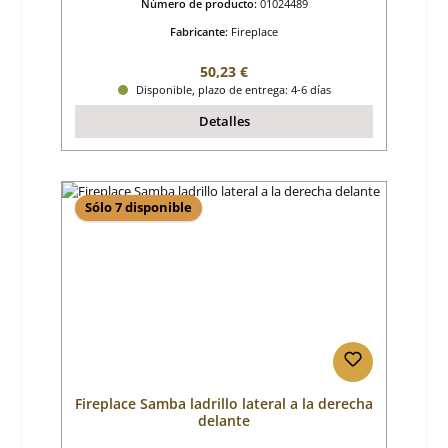
Número de producto:
01024489
Fabricante:
Fireplace
Precio normal:
50,23 €
Disponible, plazo de entrega: 4-6 días
Detalles
Sólo 7 disponible
Fireplace Samba ladrillo lateral a la derecha
delante