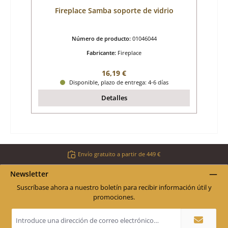
Fireplace Samba soporte de vidrio
Número de producto:
01046044
Fabricante:
Fireplace
Precio normal:
16,19 €
Disponible, plazo de entrega: 4-6 días
Detalles
Envío gratuito a partir de 449 €
Newsletter
Suscríbase ahora a nuestro boletín para recibir información útil y
promociones.
Dirección
de