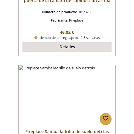
puerta de la cámara de combustión arriba
Número de producto:
01023796
Fabricante:
Fireplace
Precio normal:
46,02 €
tiempo de entrega aprox. 2-3 semanas
Detalles
Fireplace Samba ladrillo de suelo detrtás