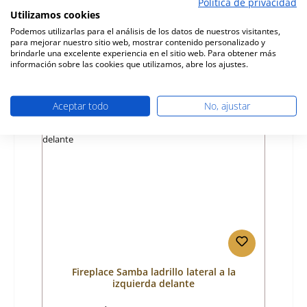
Política de privacidad
Utilizamos cookies
Fabricante:
Fireplace
Podemos utilizarlas para el análisis de los datos de nuestros visitantes,
para mejorar nuestro sitio web, mostrar contenido personalizado y
Precio normal:
50,19 €
brindarle una excelente experiencia en el sitio web. Para obtener más
Disponible, plazo de entrega: 4-6 días
información sobre las cookies que utilizamos, abre los ajustes.
Detalles
Aceptar todo
No, ajustar
Fireplace Samba ladrillo lateral a la
izquierda delante