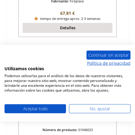
Fabricante:
Fireplace
Precio normal:
67,81 €
tiempo de entrega aprox. 2-3 semanas
Detalles
Sólo 7 disponible
Continuar sin aceptar
Política de privacidad
Utilizamos cookies
Podemos utilizarlas para el análisis de los datos de nuestros visitantes,
para mejorar nuestro sitio web, mostrar contenido personalizado y
brindarle una excelente experiencia en el sitio web. Para obtener más
información sobre las cookies que utilizamos, abre los ajustes.
Aceptar todo
No, ajustar
Fireplace Sakkara ladrillo de la pared
trasera arriba
Número de producto:
01046023