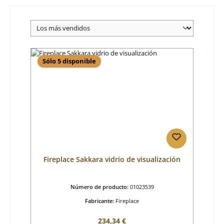
Sólo 5 disponible
Fireplace Sakkara vidrio de visualización
Número de producto:
01023539
Fabricante:
Fireplace
Precio normal:
234,34 €