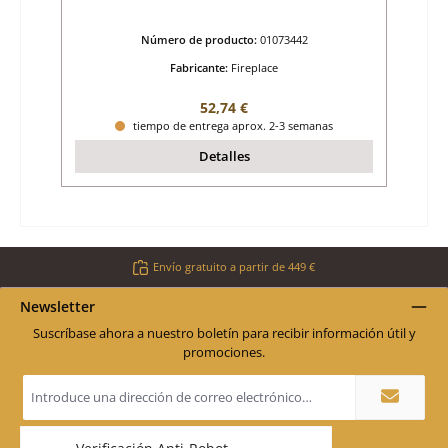
Número de producto:
01073442
Fabricante:
Fireplace
Precio normal:
52,74 €
tiempo de entrega aprox. 2-3 semanas
Detalles
Envío gratuito a partir de 449 €
Newsletter
Suscríbase ahora a nuestro boletín para recibir información útil y
promociones.
Dirección
de
correo
electrónico
*