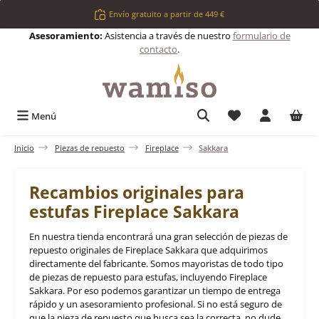
Saltar al contenido principal
Envío gratuito a partir de 449 €
Asesoramiento:
Asistencia a través de nuestro
formulario de
contacto
.
Tienes 0 artículos 
Menú
Inicio
Piezas de repuesto
Fireplace
Sakkara
Recambios originales para
estufas Fireplace Sakkara
En nuestra tienda encontrará una gran selección de piezas de
repuesto originales de Fireplace Sakkara que adquirimos
directamente del fabricante. Somos mayoristas de todo tipo
de piezas de repuesto para estufas, incluyendo Fireplace
Sakkara. Por eso podemos garantizar un tiempo de entrega
rápido y un asesoramiento profesional. Si no está seguro de
que la pieza de repuesto que busca sea la correcta, no dude