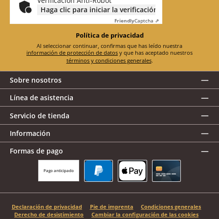
Verificación Anti-Robot
Haga clic para iniciar la verificación
Friendly
Captcha ⇗
Política de privacidad
Al seleccionar continuar, confirmas que has leído nuestra
información de protección de datos
y que has aceptado nuestros
términos y condiciones generales
.
Sobre nosotros
Línea de asistencia
Servicio de tienda
Información
Formas de pago
Pago anticipado
PayPal
Apple Pay
Tarjeta de crédito
Declaración de privacidad
Pie de imprenta
Condiciones generales
Derecho de desistimiento
Cambiar la configuración de las cookies