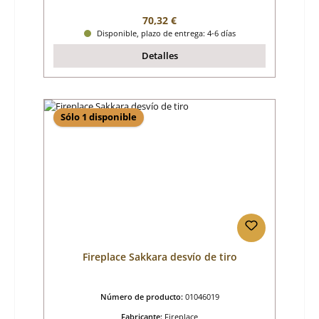
Precio normal:
70,32 €
Disponible, plazo de entrega: 4-6 días
Detalles
Sólo 1 disponible
Fireplace Sakkara desvío de tiro
Número de producto:
01046019
Fabricante:
Fireplace