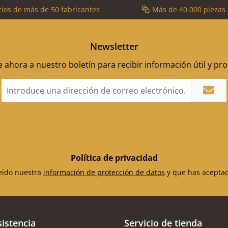
cios de más de 50 fabricantes
Más de 40.000 piezas
Newsletter
 ahora a nuestro boletín para recibir información útil y p
Dirección
de
correo
electrónico
*
Política de privacidad
leído nuestra
información de protección de datos
y que has acepta
sistencia
Servicio de tienda