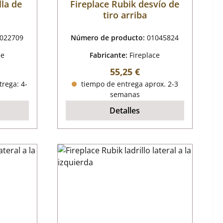
lla de
Fireplace Rubik desvío de
tiro arriba
022709
Número de producto:
01045824
ce
Fabricante:
Fireplace
al:
Precio normal:
55,25 €
trega: 4-
tiempo de entrega aprox. 2-3
semanas
Detalles