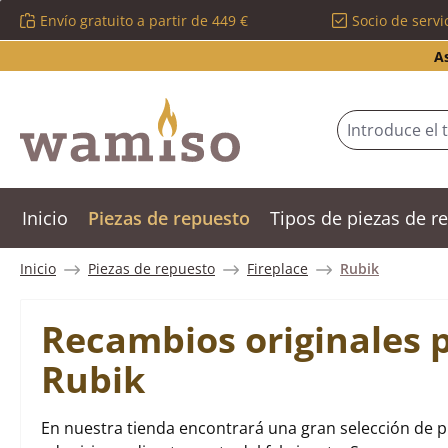
Envío gratuito a partir de 449 €
Socio de servi
tar al contenido principal
Saltar a la búsqueda
Saltar a la navegación principal
A
Inicio
Piezas de repuesto
Tipos de piezas de 
Inicio
Piezas de repuesto
Fireplace
Rubik
Recambios originales p
Rubik
En nuestra tienda encontrará una gran selección de p