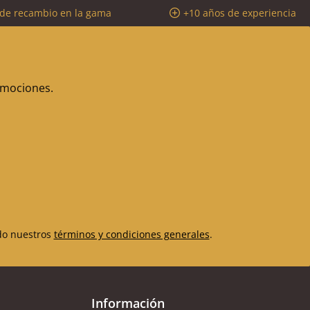
 de recambio en la gama
+10 años de experiencia
romociones.
do nuestros
términos y condiciones generales
.
Información