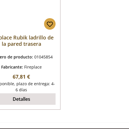
place Rubik ladrillo de
la pared trasera
ro de producto:
01045854
Fabricante:
Fireplace
Precio normal:
67,81 €
onible, plazo de entrega: 4-
6 días
Detalles