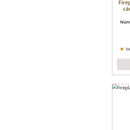
Fire
cá
Núme
ti