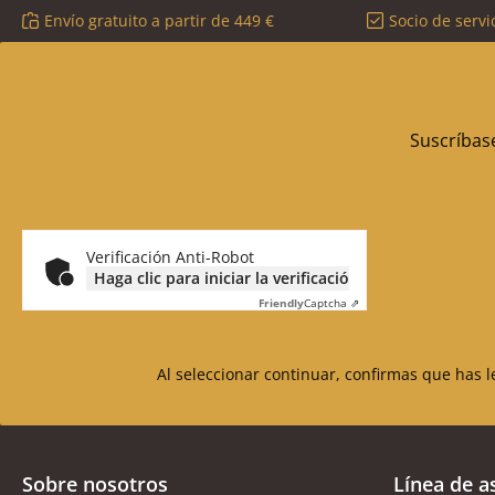
Envío gratuito a partir de 449 €
Socio de servi
Suscríbase
Verificación Anti-Robot
Haga clic para iniciar la verificación
Friendly
Captcha ⇗
Al seleccionar continuar, confirmas que has 
Sobre nosotros
Línea de a