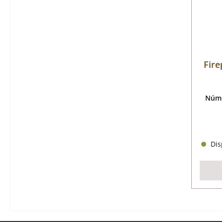
Fire
Núme
Disp