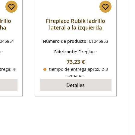
rillo
Fireplace Rubik ladrillo
cha
lateral a la izquierda
045851
Número de producto:
01045853
ce
Fabricante:
Fireplace
mal:
Precio normal:
73,23 €
trega: 4-
tiempo de entrega aprox. 2-3
semanas
Detalles