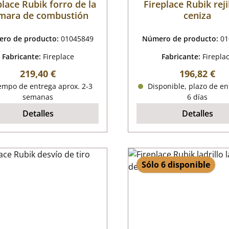
place Rubik forro de la
Fireplace Rubik reji
mara de combustión
ceniza
ro de producto:
01045849
Número de producto:
01
Fabricante:
Fireplace
Fabricante:
Firepla
Precio normal:
Precio norm
219,40 €
196,82 €
empo de entrega aprox. 2-3
Disponible, plazo de en
semanas
6 días
Detalles
Detalles
Sólo 6 disponible