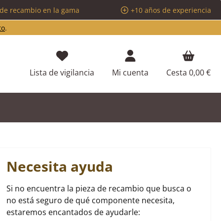
 de recambio en la gama
+10 años de experiencia
to
.
Tienes 0 artículos en tu lista de d
Lista de vigilancia
Mi cuenta
Cesta
0,00 €
Necesita ayuda
Si no encuentra la pieza de recambio que busca o
no está seguro de qué componente necesita,
estaremos encantados de ayudarle: