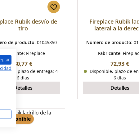
place Rubik desvío de
Fireplace Rubik lad
tiro
lateral a la dere
ro de producto:
01045850
Número de producto:
01
Fabricante:
Fireplace
Fabricante:
Firepla
eptar
Precio normal:
Precio nor
80,77 €
72,93 €
acidad
onible, plazo de entrega: 4-
Disponible, plazo de en
6 días
6 días
Detalles
Detalles
s
 3 disponible