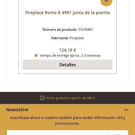
Fireplace Roma K 4991 junta de la puerta
Número de producto:
01078361
Fabricante:
Fireplace
Precio normal:
124,18 €
tiempo de entrega aprox. 2-3 semanas
Detalles
Envío gratuito a partir de 449 €
Newsletter
Suscríbase ahora a nuestro boletín para recibir información útil y
promociones.
Dirección