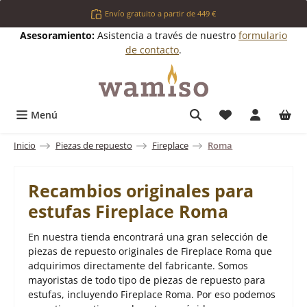
Saltar al contenido principal
Envío gratuito a partir de 449 €
Asesoramiento:
Asistencia a través de nuestro
formulario
de contacto
.
Tienes 0 artícul
Menú
Inicio
Piezas de repuesto
Fireplace
Roma
Recambios originales para
estufas Fireplace Roma
En nuestra tienda encontrará una gran selección de
piezas de repuesto originales de Fireplace Roma que
adquirimos directamente del fabricante. Somos
mayoristas de todo tipo de piezas de repuesto para
estufas, incluyendo Fireplace Roma. Por eso podemos