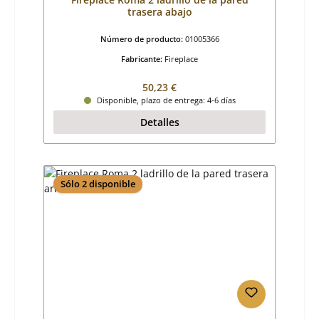
trasera abajo
Número de producto:
01005366
Fabricante:
Fireplace
Precio normal:
50,23 €
Disponible, plazo de entrega: 4-6 días
Detalles
Sólo 2 disponible