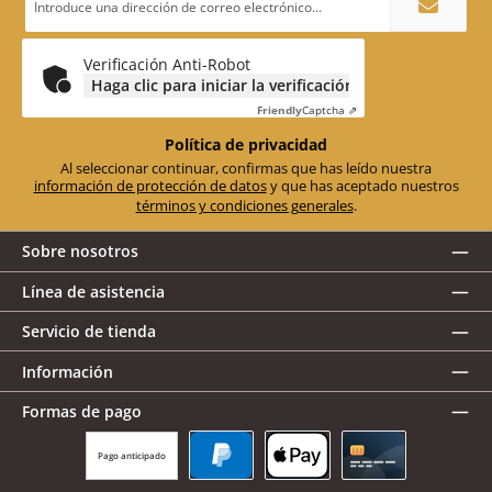
de
correo
electrónico
*
Verificación Anti-Robot
Haga clic para iniciar la verificación
Friendly
Captcha ⇗
Política de privacidad
Al seleccionar continuar, confirmas que has leído nuestra
información de protección de datos
y que has aceptado nuestros
términos y condiciones generales
.
Sobre nosotros
Línea de asistencia
Servicio de tienda
Información
Formas de pago
Pago anticipado
PayPal
Apple Pay
Tarjeta de crédito