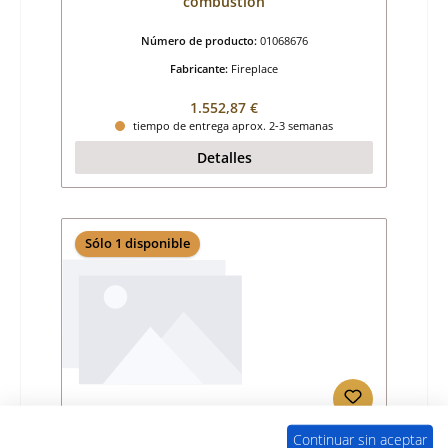
combustión
Número de producto:
01068676
Fabricante:
Fireplace
Precio normal:
1.552,87 €
tiempo de entrega aprox. 2-3 semanas
Detalles
Sólo 1 disponible
Continuar sin aceptar
Fireplace Roma 2 junta de la puerta