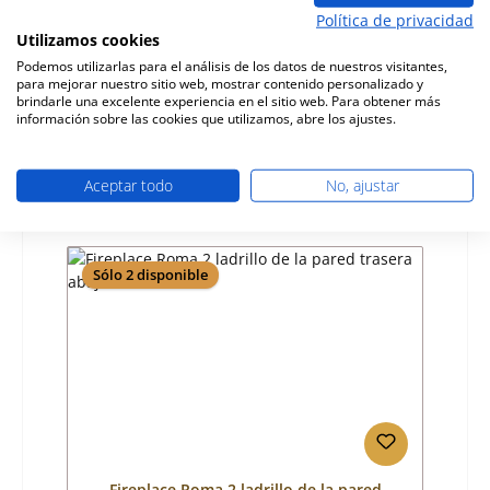
Política de privacidad
Utilizamos cookies
Número de producto:
01074044
Podemos utilizarlas para el análisis de los datos de nuestros visitantes,
Fabricante:
Fireplace
para mejorar nuestro sitio web, mostrar contenido personalizado y
brindarle una excelente experiencia en el sitio web. Para obtener más
información sobre las cookies que utilizamos, abre los ajustes.
Precio normal:
60,39 €
Disponible, plazo de entrega: 4-6 días
Detalles
Aceptar todo
No, ajustar
Sólo 2 disponible
Fireplace Roma 2 ladrillo de la pared