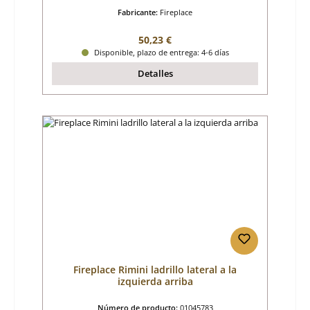
Fabricante:
Fireplace
Precio normal:
50,23 €
Disponible, plazo de entrega: 4-6 días
Detalles
Fireplace Rimini ladrillo lateral a la
izquierda arriba
Número de producto:
01045783