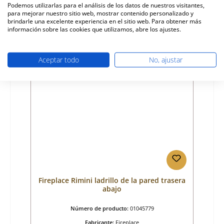
Podemos utilizarlas para el análisis de los datos de nuestros visitantes,
para mejorar nuestro sitio web, mostrar contenido personalizado y
Precio normal:
50,23 €
brindarle una excelente experiencia en el sitio web. Para obtener más
Disponible, plazo de entrega: 4-6 días
información sobre las cookies que utilizamos, abre los ajustes.
Detalles
Aceptar todo
No, ajustar
Fireplace Rimini ladrillo de la pared trasera
abajo
Número de producto:
01045779
Fabricante:
Fireplace