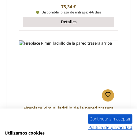
Precio normal:
75,34 €
Disponible, plazo de entrega: 4-6 días
Detalles
Fireplace Rimini ladrillo de la pared trasera
arriba
Continuar sin aceptar
Número de producto:
01045778
Política de privacidad
Utilizamos cookies
Fabricante:
Fireplace