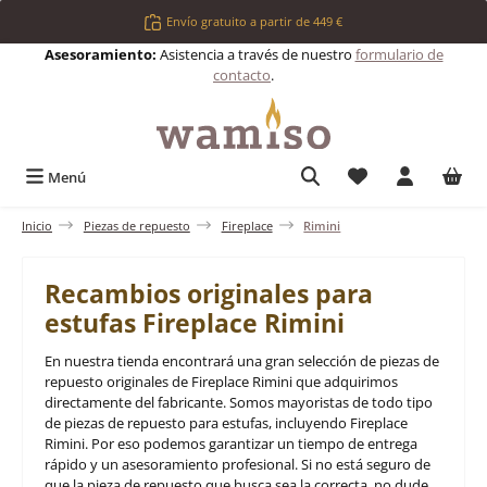
Saltar al contenido principal
Envío gratuito a partir de 449 €
Asesoramiento:
Asistencia a través de nuestro
formulario de
contacto
.
Tienes 0 artículos 
Menú
Inicio
Piezas de repuesto
Fireplace
Rimini
Recambios originales para
estufas Fireplace Rimini
En nuestra tienda encontrará una gran selección de piezas de
repuesto originales de Fireplace Rimini que adquirimos
directamente del fabricante. Somos mayoristas de todo tipo
de piezas de repuesto para estufas, incluyendo Fireplace
Rimini. Por eso podemos garantizar un tiempo de entrega
rápido y un asesoramiento profesional. Si no está seguro de
que la pieza de repuesto que busca sea la correcta, no dude