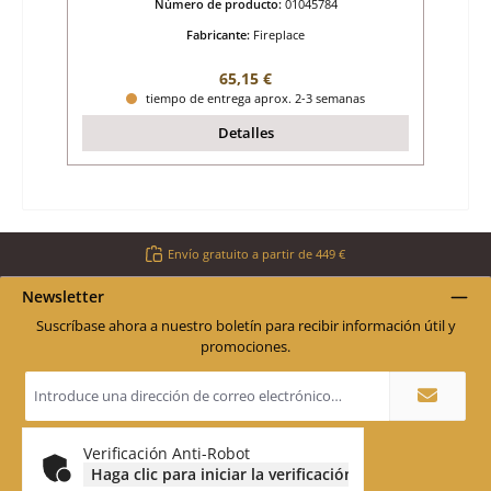
Número de producto:
01045784
Fabricante:
Fireplace
Precio normal:
65,15 €
tiempo de entrega aprox. 2-3 semanas
Detalles
Envío gratuito a partir de 449 €
Newsletter
Suscríbase ahora a nuestro boletín para recibir información útil y
promociones.
Dirección
de
correo
electrónico
*
Verificación Anti-Robot
Haga clic para iniciar la verificación