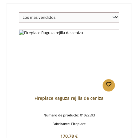
Fireplace Raguza rejilla de ceniza
Número de producto:
01022593
Fabricante:
Fireplace
Precio normal:
170,78 €