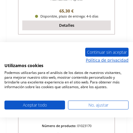
Precio normal:
65,30 €
Disponible, plazo de entrega: 4-6 días
Detalles
Continuar sin aceptar
Política de privacidad
Utilizamos cookies
Podemos utilizarlas para el análisis de los datos de nuestros visitantes,
para mejorar nuestro sitio web, mostrar contenido personalizado y
brindarle una excelente experiencia en el sitio web. Para obtener más
información sobre las cookies que utilizamos, abre los ajustes.
Aceptar todo
No, ajustar
Fireplace Raguza ladrillo lateral a la
derecha abajo
Número de producto:
01023170