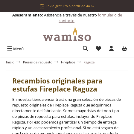
Saltar al contenido principal
Envío gratuito a partir de 449 €
Asesoramiento:
Asistencia a través de nuestro
formulario de
contacto
.
Tienes 0 artículos 
Menú
Inicio
Piezas de repuesto
Fireplace
Raguza
Recambios originales para
estufas Fireplace Raguza
En nuestra tienda encontrará una gran selección de piezas de
repuesto originales de Fireplace Raguza que adquirimos
directamente del fabricante. Somos mayoristas de todo tipo
de piezas de repuesto para estufas, incluyendo Fireplace
Raguza. Por eso podemos garantizar un tiempo de entrega
rápido y un asesoramiento profesional. Si no está seguro de
que la pieza de repuesto que busca sea la correcta, no dude