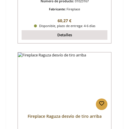
Número de producto:
01023167
Fabricante:
Fireplace
Precio normal:
60,27 €
Disponible, plazo de entrega: 4-6 días
Detalles
Fireplace Raguza desvío de tiro arriba