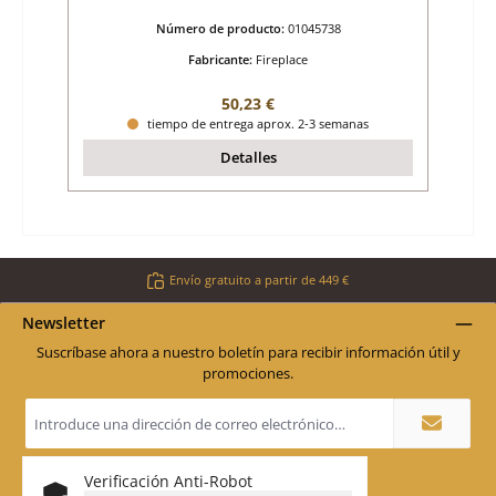
Número de producto:
01045738
Fabricante:
Fireplace
Precio normal:
50,23 €
tiempo de entrega aprox. 2-3 semanas
Detalles
Envío gratuito a partir de 449 €
Newsletter
Suscríbase ahora a nuestro boletín para recibir información útil y
promociones.
Dirección
de
correo
electrónico
*
Verificación Anti-Robot