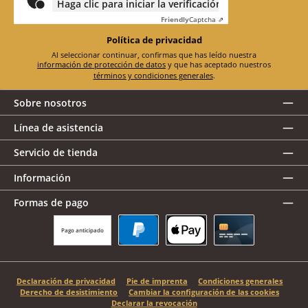
Haga clic para iniciar la verificación
Friendly
Captcha ⇗
Política de privacidad
Al seleccionar continuar, confirmas que has leído nuestra
información de protección de datos
y que has aceptado nuestros
términos y condiciones generales
.
Sobre nosotros
Línea de asistencia
Servicio de tienda
Información
Formas de pago
Pago anticipado
PayPal
Apple Pay
Tarjeta de crédito
Declaración de privacidad
Pie de imprenta
Condiciones generales
Derecho de desistimiento
Cambiar la configuración de las cookies
Declarar la revocación