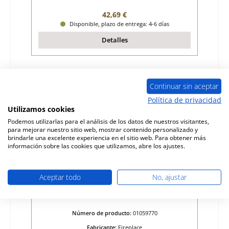
Precio normal:
42,69 €
Disponible, plazo de entrega: 4-6 días
Detalles
Continuar sin aceptar
Política de privacidad
Utilizamos cookies
Podemos utilizarlas para el análisis de los datos de nuestros visitantes,
para mejorar nuestro sitio web, mostrar contenido personalizado y
brindarle una excelente experiencia en el sitio web. Para obtener más
información sobre las cookies que utilizamos, abre los ajustes.
Aceptar todo
No, ajustar
Fireplace Perondi ladrillo lateral a la
derecha detrtás
Número de producto:
01059770
Fabricante:
Fireplace