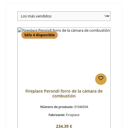
Sólo 4 disponible
Fireplace Perondi forro de la cámara de
combustión
Número de producto:
01046594
Fabricante:
Fireplace
Precio normal:
234,39 €