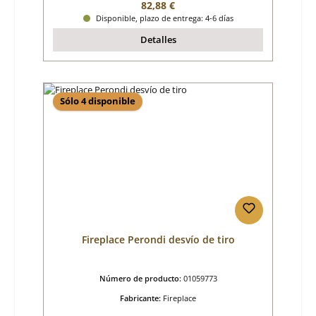
Precio normal:
82,88 €
Disponible, plazo de entrega: 4-6 días
Detalles
Sólo 4 disponible
Fireplace Perondi desvío de tiro
Número de producto:
01059773
Fabricante:
Fireplace