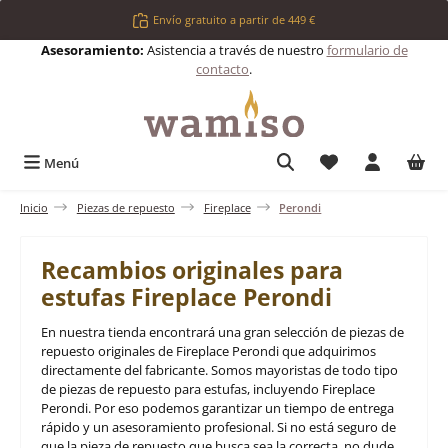
Saltar al contenido principal
Envío gratuito a partir de 449 €
Asesoramiento:
Asistencia a través de nuestro
formulario de
contacto
.
Tienes 0 artículos 
Menú
Inicio
Piezas de repuesto
Fireplace
Perondi
Recambios originales para
estufas Fireplace Perondi
En nuestra tienda encontrará una gran selección de piezas de
repuesto originales de Fireplace Perondi que adquirimos
directamente del fabricante. Somos mayoristas de todo tipo
de piezas de repuesto para estufas, incluyendo Fireplace
Perondi. Por eso podemos garantizar un tiempo de entrega
rápido y un asesoramiento profesional. Si no está seguro de
que la pieza de repuesto que busca sea la correcta, no dude