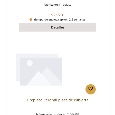
Fabricante:
Fireplace
Precio normal:
92,92 €
tiempo de entrega aprox. 2-3 semanas
Detalles
Fireplace Perondi placa de cubierta
Número de producto:
01064103