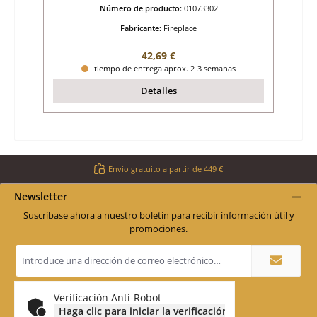
Número de producto:
01073302
Fabricante:
Fireplace
Precio normal:
42,69 €
tiempo de entrega aprox. 2-3 semanas
Detalles
Envío gratuito a partir de 449 €
Newsletter
Suscríbase ahora a nuestro boletín para recibir información útil y
promociones.
Dirección
de
correo
electrónico
*
Verificación Anti-Robot
Haga clic para iniciar la verificación