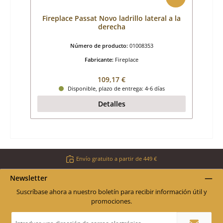
Fireplace Passat Novo ladrillo lateral a la
derecha
Número de producto:
01008353
Fabricante:
Fireplace
Precio normal:
109,17 €
Disponible, plazo de entrega: 4-6 días
Detalles
Envío gratuito a partir de 449 €
Newsletter
Suscríbase ahora a nuestro boletín para recibir información útil y
promociones.
Dirección