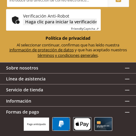
de
correo
electrónico
*
Verificación Anti-Robot
Haga clic para iniciar la verificación
Friendly
Captcha ⇗
Política de privacidad
Al seleccionar continuar, confirmas que has leído nuestra
información de protección de datos
y que has aceptado nuestros
términos y condiciones generales
.
Sobre nosotros
Línea de asistencia
Servicio de tienda
Información
Formas de pago
Pago anticipado
PayPal
Apple Pay
Tarjeta de crédito