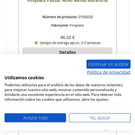
Fireplace Passat Novo varilla vibratoria
Número de producto:
01058220
Fabricante:
Fireplace
Precio normal:
46,32 €
tiempo de entrega aprox. 2-3 semanas
Detalles
Continuar sin aceptar
Política de privacidad
Utilizamos cookies
Podemos utilizarlas para el análisis de los datos de nuestros visitantes,
para mejorar nuestro sitio web, mostrar contenido personalizado y
brindarle una excelente experiencia en el sitio web. Para obtener más
información sobre las cookies que utilizamos, abre los ajustes.
Aceptar todo
No, ajustar