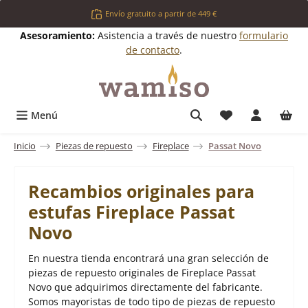
Saltar al contenido principal
Envío gratuito a partir de 449 €
Asesoramiento:
Asistencia a través de nuestro
formulario
de contacto
.
Tienes 0 artícul
Menú
Inicio
Piezas de repuesto
Fireplace
Passat Novo
Recambios originales para
estufas Fireplace Passat
Novo
En nuestra tienda encontrará una gran selección de
piezas de repuesto originales de Fireplace Passat
Novo que adquirimos directamente del fabricante.
Somos mayoristas de todo tipo de piezas de repuesto