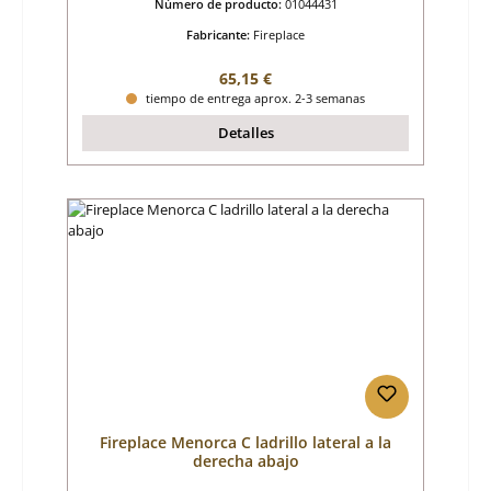
Número de producto:
01044431
Fabricante:
Fireplace
Precio normal:
65,15 €
tiempo de entrega aprox. 2-3 semanas
Detalles
Fireplace Menorca C ladrillo lateral a la
derecha abajo