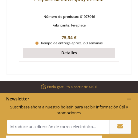
Número de producto:
01073046
Fabricante:
Fireplace
Precio normal:
75,34 €
tiempo de entrega aprox. 2-3 semanas
Detalles
Envío gratuito a partir de 449 €
Newsletter
Suscríbase ahora a nuestro boletín para recibir información útil y
promociones.
Dirección
de
correo
electrónico