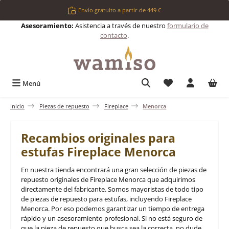
Saltar al contenido principal
Envío gratuito a partir de 449 €
Asesoramiento:
Asistencia a través de nuestro
formulario de
contacto
.
Tienes 0 artículos 
Menú
Inicio
Piezas de repuesto
Fireplace
Menorca
Recambios originales para
estufas Fireplace Menorca
En nuestra tienda encontrará una gran selección de piezas de
repuesto originales de Fireplace Menorca que adquirimos
directamente del fabricante. Somos mayoristas de todo tipo
de piezas de repuesto para estufas, incluyendo Fireplace
Menorca. Por eso podemos garantizar un tiempo de entrega
rápido y un asesoramiento profesional. Si no está seguro de
que la pieza de repuesto que busca sea la correcta, no dude