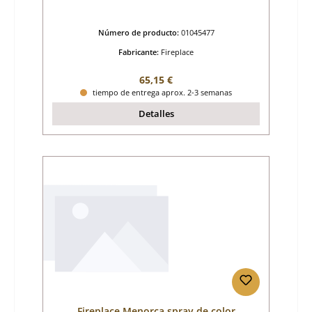
Número de producto:
01045477
Fabricante:
Fireplace
Precio normal:
65,15 €
tiempo de entrega aprox. 2-3 semanas
Detalles
Fireplace Menorca spray de color