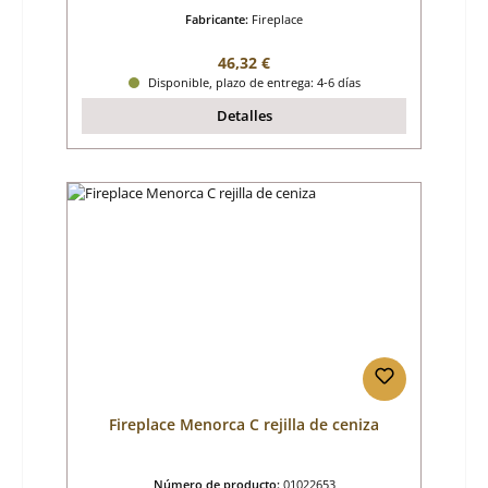
Fabricante:
Fireplace
Precio normal:
46,32 €
Disponible, plazo de entrega: 4-6 días
Detalles
Fireplace Menorca C rejilla de ceniza
Número de producto:
01022653