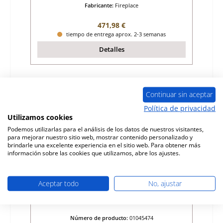
Fabricante:
Fireplace
Precio normal:
471,98 €
tiempo de entrega aprox. 2-3 semanas
Detalles
Continuar sin aceptar
Política de privacidad
Utilizamos cookies
Podemos utilizarlas para el análisis de los datos de nuestros visitantes,
para mejorar nuestro sitio web, mostrar contenido personalizado y
brindarle una excelente experiencia en el sitio web. Para obtener más
información sobre las cookies que utilizamos, abre los ajustes.
Aceptar todo
No, ajustar
Fireplace Menorca junta de vidrio
Número de producto:
01045474