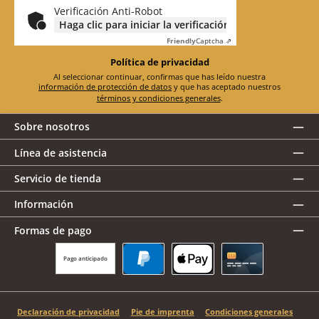
*
Verificación Anti-Robot
Haga clic para iniciar la verificación
Friendly
Captcha ⇗
Política de privacidad
Al seleccionar continuar, confirmas que has leído nuestra
información de protección de datos
y que has aceptado nuestros
términos y condiciones generales
.
Sobre nosotros
Línea de asistencia
Servicio de tienda
Información
Formas de pago
Pago anticipado
PayPal
Apple Pay
Tarjeta de crédito
Declaración de privacidad
Pie de imprenta
Condiciones generales