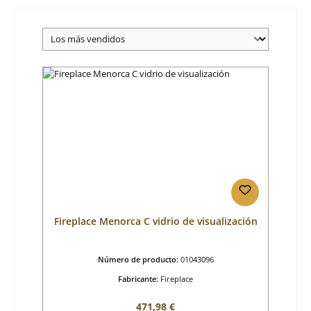
Fireplace Menorca C vidrio de visualización
Número de producto:
01043096
Fabricante:
Fireplace
Precio normal:
471,98 €