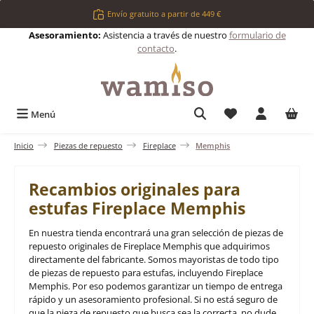
Saltar al contenido principal
Envío gratuito a partir de 449 €
Asesoramiento:
Asistencia a través de nuestro
formulario de
contacto
.
Tienes 0 artículos 
Menú
Inicio
Piezas de repuesto
Fireplace
Memphis
Recambios originales para
estufas Fireplace Memphis
En nuestra tienda encontrará una gran selección de piezas de
repuesto originales de Fireplace Memphis que adquirimos
directamente del fabricante. Somos mayoristas de todo tipo
de piezas de repuesto para estufas, incluyendo Fireplace
Memphis. Por eso podemos garantizar un tiempo de entrega
rápido y un asesoramiento profesional. Si no está seguro de
que la pieza de repuesto que busca sea la correcta, no dude