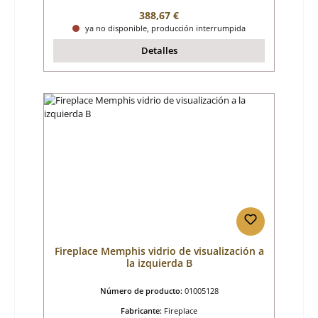
Precio normal:
388,67 €
ya no disponible, producción interrumpida
Detalles
Fireplace Memphis vidrio de visualización a
la izquierda B
Número de producto:
01005128
Fabricante:
Fireplace