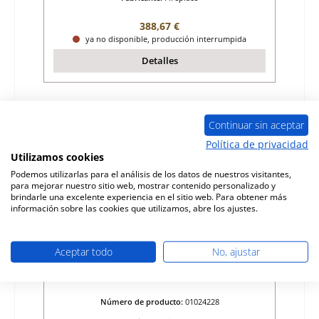
Precio normal:
388,67 €
ya no disponible, producción interrumpida
Detalles
Continuar sin aceptar
Política de privacidad
Utilizamos cookies
Podemos utilizarlas para el análisis de los datos de nuestros visitantes,
para mejorar nuestro sitio web, mostrar contenido personalizado y
brindarle una excelente experiencia en el sitio web. Para obtener más
información sobre las cookies que utilizamos, abre los ajustes.
Aceptar todo
No, ajustar
Fireplace Memphis junta de la puerta
Número de producto:
01024228