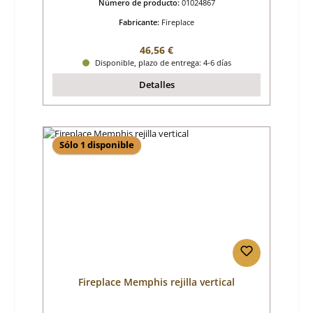
Número de producto:
01024867
Fabricante:
Fireplace
Precio normal:
46,56 €
Disponible, plazo de entrega: 4-6 días
Detalles
Sólo 1 disponible
Fireplace Memphis rejilla vertical