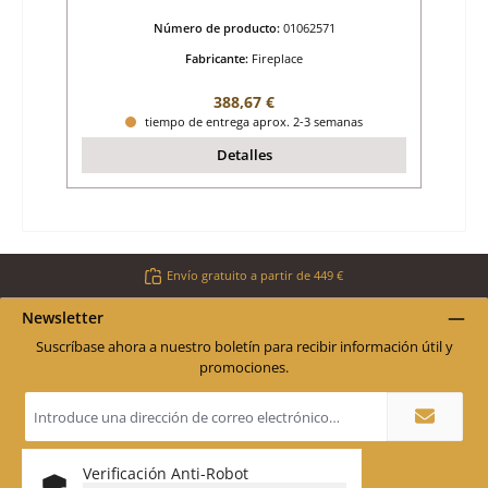
Número de producto:
01062571
Fabricante:
Fireplace
Precio normal:
388,67 €
tiempo de entrega aprox. 2-3 semanas
Detalles
Envío gratuito a partir de 449 €
Newsletter
Suscríbase ahora a nuestro boletín para recibir información útil y
promociones.
Dirección
de
correo
electrónico
*
Verificación Anti-Robot