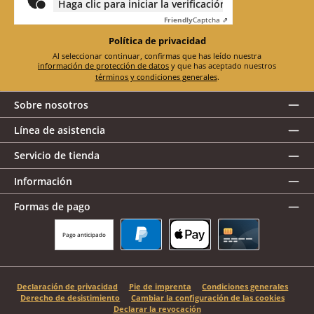
Haga clic para iniciar la verificación
Friendly
Captcha ⇗
Política de privacidad
Al seleccionar continuar, confirmas que has leído nuestra
información de protección de datos
y que has aceptado nuestros
términos y condiciones generales
.
Sobre nosotros
Línea de asistencia
Servicio de tienda
Información
Formas de pago
Pago anticipado
PayPal
Apple Pay
Tarjeta de crédito
Declaración de privacidad
Pie de imprenta
Condiciones generales
Derecho de desistimiento
Cambiar la configuración de las cookies
Declarar la revocación