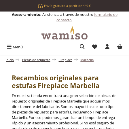
Saltar al contenido principal
Envío gratuito a partir de 449 €
Asesoramiento:
Asistencia a través de nuestro
formulario de
contacto
.
Tienes 0 artículos 
Menú
Inicio
Piezas de repuesto
Fireplace
Marbella
Recambios originales para
estufas Fireplace Marbella
En nuestra tienda encontrará una gran selección de piezas de
repuesto originales de Fireplace Marbella que adquirimos
directamente del fabricante. Somos mayoristas de todo tipo
de piezas de repuesto para estufas, incluyendo Fireplace
Marbella. Por eso podemos garantizar un tiempo de entrega
rápido y un asesoramiento profesional. Si no está seguro de
que la pieza de repuesto que busca sea la correcta, no dude