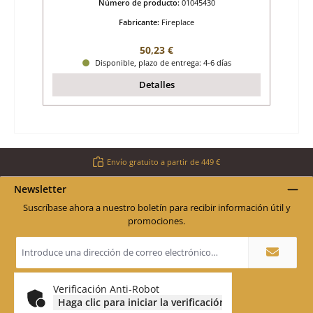
Número de producto:
01045430
Fabricante:
Fireplace
Precio normal:
50,23 €
Disponible, plazo de entrega: 4-6 días
Detalles
Envío gratuito a partir de 449 €
Newsletter
Suscríbase ahora a nuestro boletín para recibir información útil y
promociones.
Dirección
de
correo
electrónico
*
Verificación Anti-Robot
Haga clic para iniciar la verificación