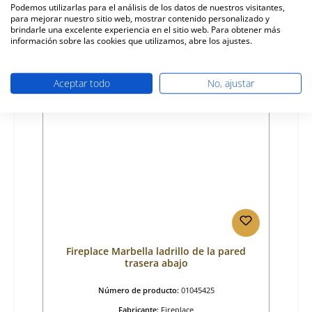
Podemos utilizarlas para el análisis de los datos de nuestros visitantes,
para mejorar nuestro sitio web, mostrar contenido personalizado y
Precio normal:
75,34 €
brindarle una excelente experiencia en el sitio web. Para obtener más
Disponible, plazo de entrega: 4-6 días
información sobre las cookies que utilizamos, abre los ajustes.
Detalles
Aceptar todo
No, ajustar
Fireplace Marbella ladrillo de la pared
trasera abajo
Número de producto:
01045425
Fabricante:
Fireplace