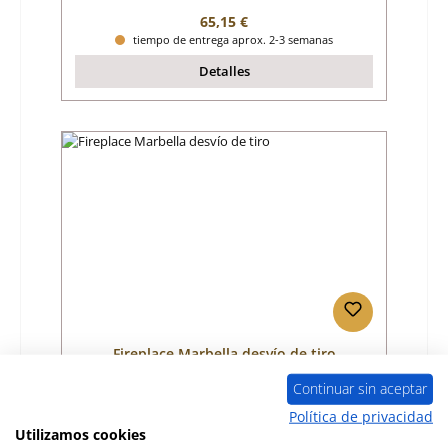
Precio normal:
65,15 €
tiempo de entrega aprox. 2-3 semanas
Detalles
Fireplace Marbella desvío de tiro
Continuar sin aceptar
Número de producto:
01045424
Política de privacidad
Utilizamos cookies
Fabricante:
Fireplace