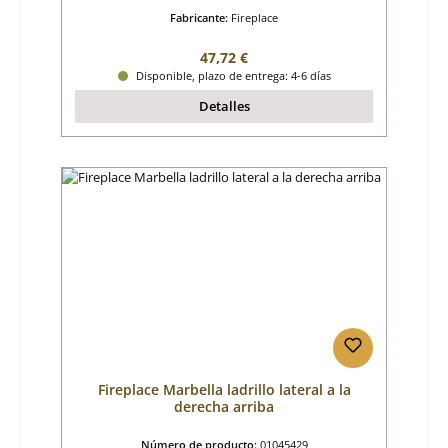
Fabricante:
Fireplace
Precio normal:
47,72 €
Disponible, plazo de entrega: 4-6 días
Detalles
Fireplace Marbella ladrillo lateral a la
derecha arriba
Número de producto:
01045429