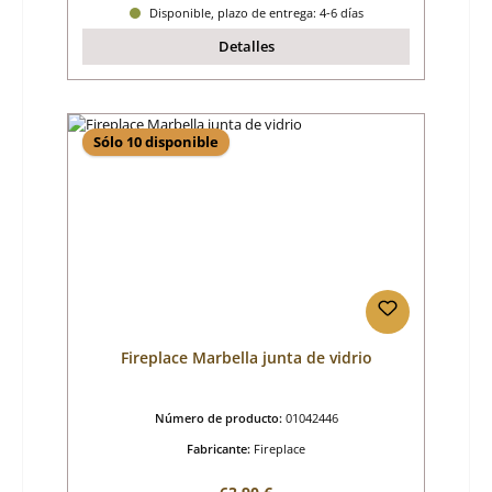
Disponible, plazo de entrega: 4-6 días
Detalles
Sólo 10 disponible
Fireplace Marbella junta de vidrio
Número de producto:
01042446
Fabricante:
Fireplace
Precio normal: