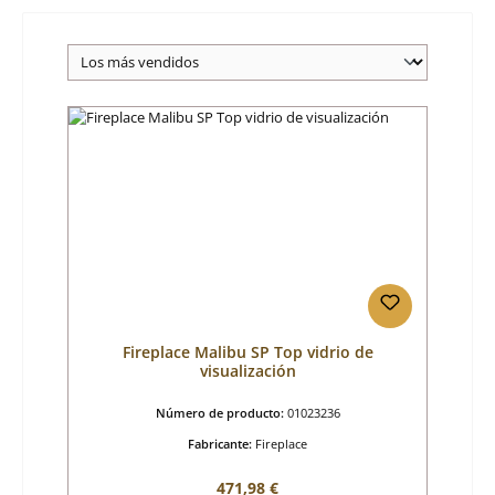
Fireplace Malibu SP Top vidrio de
visualización
Número de producto:
01023236
Fabricante:
Fireplace
Precio normal:
471,98 €