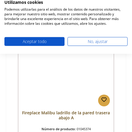
Utilizamos cookies
Fabricante:
Fireplace
Podemos utilizarlas para el análisis de los datos de nuestros visitantes,
para mejorar nuestro sitio web, mostrar contenido personalizado y
Precio normal:
47,72 €
brindarle una excelente experiencia en el sitio web. Para obtener más
Disponible, plazo de entrega: 4-6 días
información sobre las cookies que utilizamos, abre los ajustes.
Detalles
Aceptar todo
No, ajustar
Fireplace Malibu ladrillo de la pared trasera
abajo A
Número de producto:
01045374