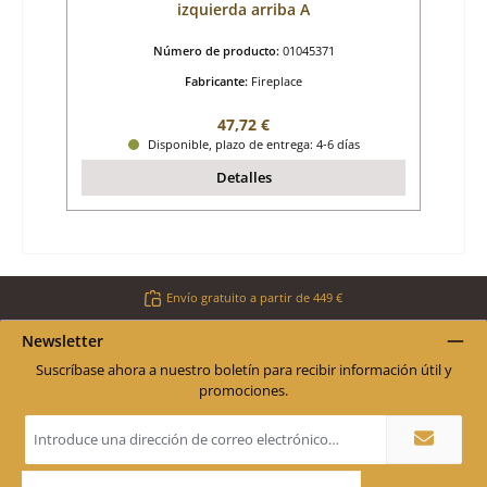
izquierda arriba A
Número de producto:
01045371
Fabricante:
Fireplace
Precio normal:
47,72 €
Disponible, plazo de entrega: 4-6 días
Detalles
Envío gratuito a partir de 449 €
Newsletter
Suscríbase ahora a nuestro boletín para recibir información útil y
promociones.
Dirección
de
correo
electrónico