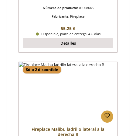
Número de producto:
01008645
Fabricante:
Fireplace
Precio normal:
55,25 €
Disponible, plazo de entrega: 4-6 días
Detalles
Sólo 2 disponible
Fireplace Malibu ladrillo lateral a la
derecha B