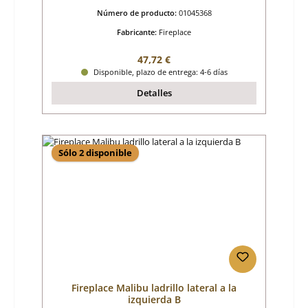
Número de producto:
01045368
Fabricante:
Fireplace
Precio normal:
47,72 €
Disponible, plazo de entrega: 4-6 días
Detalles
Sólo 2 disponible
Fireplace Malibu ladrillo lateral a la
izquierda B