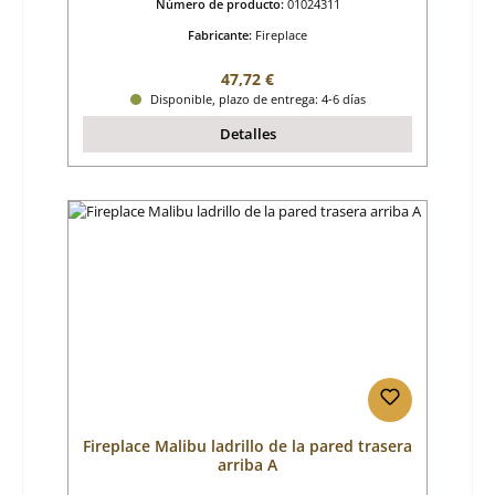
Número de producto:
01024311
Fabricante:
Fireplace
Precio normal:
47,72 €
Disponible, plazo de entrega: 4-6 días
Detalles
Fireplace Malibu ladrillo de la pared trasera
arriba A