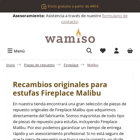
Saltar al contenido principal
Envío gratuito a partir de 449 €
Asesoramiento:
Asistencia a través de nuestro
formulario de
contacto
.
Tienes 0 artículos 
Menú
Inicio
Piezas de repuesto
Fireplace
Malibu
Recambios originales para
estufas Fireplace Malibu
En nuestra tienda encontrará una gran selección de piezas de
repuesto originales de Fireplace Malibu que adquirimos
directamente del fabricante. Somos mayoristas de todo tipo
de piezas de repuesto para estufas, incluyendo Fireplace
Malibu. Por eso podemos garantizar un tiempo de entrega
rápido y un asesoramiento profesional. Si no está seguro de
que la pieza de repuesto que busca sea la correcta, no dude