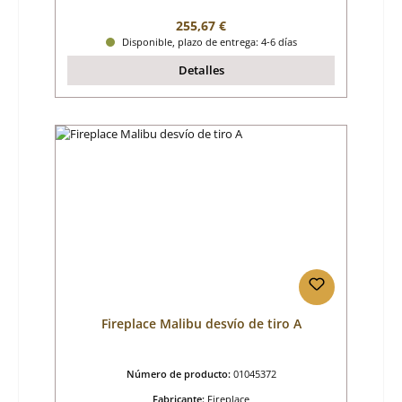
Precio normal:
255,67 €
Disponible, plazo de entrega: 4-6 días
Detalles
Fireplace Malibu desvío de tiro A
Número de producto:
01045372
Fabricante:
Fireplace