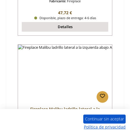
Fabricante:
Fireplace
Precio normal:
47,72 €
Disponible, plazo de entrega: 4-6 días
Detalles
Fireplace Malibu ladrillo lateral a la
izquierda abajo A
Continuar sin aceptar
Número de producto:
01045369
Política de privacidad