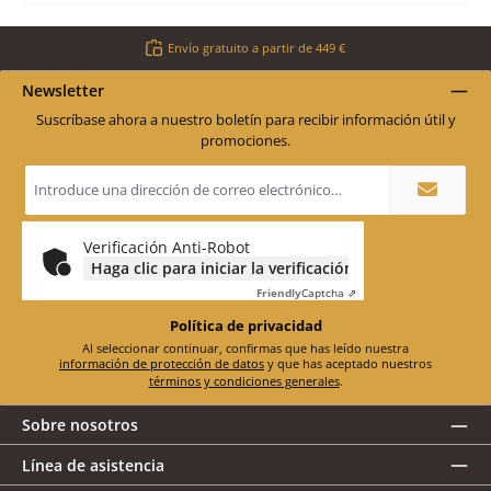
Envío gratuito a partir de 449 €
Newsletter
Suscríbase ahora a nuestro boletín para recibir información útil y
promociones.
Dirección
de
correo
electrónico
*
Verificación Anti-Robot
Haga clic para iniciar la verificación
Friendly
Captcha ⇗
Política de privacidad
Al seleccionar continuar, confirmas que has leído nuestra
información de protección de datos
y que has aceptado nuestros
términos y condiciones generales
.
Sobre nosotros
Línea de asistencia