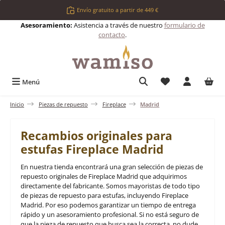
Saltar al contenido principal
Envío gratuito a partir de 449 €
Asesoramiento:
Asistencia a través de nuestro
formulario de
contacto
.
Tienes 0 artículos 
Menú
Inicio
Piezas de repuesto
Fireplace
Madrid
Recambios originales para
estufas Fireplace Madrid
En nuestra tienda encontrará una gran selección de piezas de
repuesto originales de Fireplace Madrid que adquirimos
directamente del fabricante. Somos mayoristas de todo tipo
de piezas de repuesto para estufas, incluyendo Fireplace
Madrid. Por eso podemos garantizar un tiempo de entrega
rápido y un asesoramiento profesional. Si no está seguro de
que la pieza de repuesto que busca sea la correcta, no dude