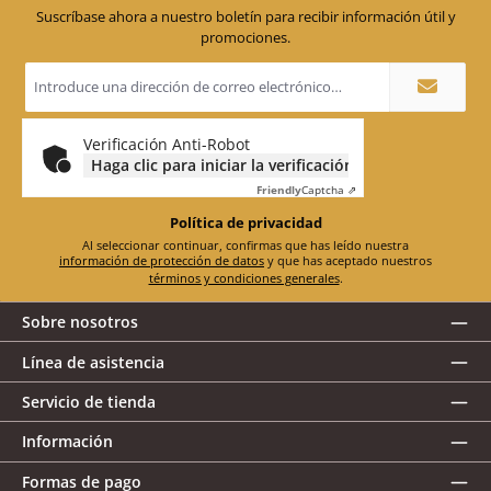
Suscríbase ahora a nuestro boletín para recibir información útil y
promociones.
Dirección
de
correo
electrónico
*
Verificación Anti-Robot
Haga clic para iniciar la verificación
Friendly
Captcha ⇗
Política de privacidad
Al seleccionar continuar, confirmas que has leído nuestra
información de protección de datos
y que has aceptado nuestros
términos y condiciones generales
.
Sobre nosotros
Línea de asistencia
Servicio de tienda
Información
Formas de pago