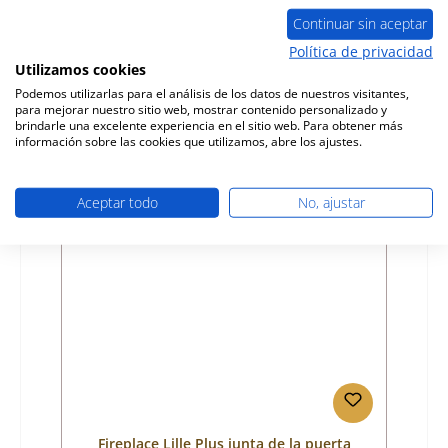
combustión
Continuar sin aceptar
Número de producto:
01024002
Política de privacidad
Utilizamos cookies
Fabricante:
Fireplace
Podemos utilizarlas para el análisis de los datos de nuestros visitantes,
para mejorar nuestro sitio web, mostrar contenido personalizado y
Precio normal:
354,49 €
brindarle una excelente experiencia en el sitio web. Para obtener más
tiempo de entrega aprox. 2-3 semanas
información sobre las cookies que utilizamos, abre los ajustes.
Detalles
Aceptar todo
No, ajustar
Fireplace Lille Plus junta de la puerta