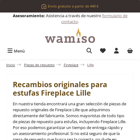
Saltar al contenido principal
Envío gratuito a partir de 449 €
Asesoramiento:
Asistencia a través de nuestro
formulario de
contacto
.
Tienes 0 artículos 
Menú
Inicio
Piezas de repuesto
Fireplace
Lille
Recambios originales para
estufas Fireplace Lille
En nuestra tienda encontrará una gran selección de piezas de
repuesto originales de Fireplace Lille que adquirimos
directamente del fabricante. Somos mayoristas de todo tipo
de piezas de repuesto para estufas, incluyendo Fireplace Lille.
Por eso podemos garantizar un tiempo de entrega rápido y
un asesoramiento profesional. Si no está seguro de que la
pieza de repuesto que busca sea la correcta, no dude en