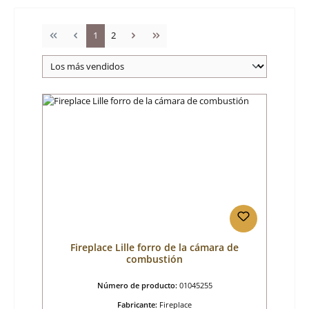
Página
Página
1
2
Fireplace Lille forro de la cámara de
combustión
Número de producto:
01045255
Fabricante:
Fireplace