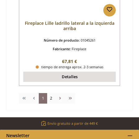
Fireplace Lille ladrillo lateral a la izquierda
arriba
Número de producto:
01045261
Fabricante:
Fireplace
Precio normal:
67,81 €
tiempo de entrega aprox. 2-3 semanas
Detalles
Página
Página
1
2
Envío gratuito a partir de 449 €
Newsletter