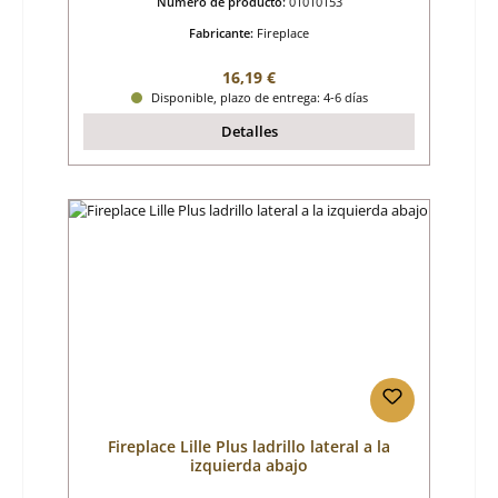
Número de producto:
01010153
Fabricante:
Fireplace
Precio normal:
16,19 €
Disponible, plazo de entrega: 4-6 días
Detalles
Fireplace Lille Plus ladrillo lateral a la
izquierda abajo