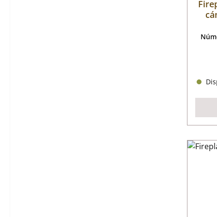
Fire
cá
Núme
Disp