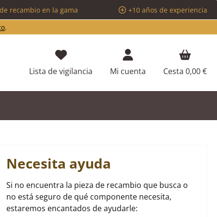
 de recambio en la gama
+10 años de experiencia
to
.
Tienes 0 artículos en tu lista de d
Lista de vigilancia
Mi cuenta
Cesta
0,00 €
Necesita ayuda
Si no encuentra la pieza de recambio que busca o
no está seguro de qué componente necesita,
estaremos encantados de ayudarle: