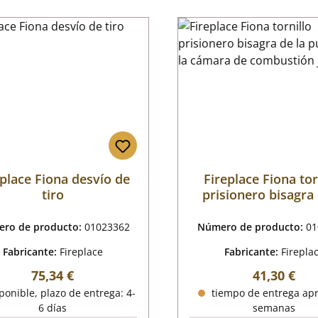
eplace Fiona desvío de
Fireplace Fiona tor
tiro
prisionero bisagra 
puerta de la cáma
combustión jue
ro de producto:
01023362
Número de producto:
01
Fabricante:
Fireplace
Fabricante:
Firepla
Precio normal:
Precio nor
75,34 €
41,30 €
onible, plazo de entrega: 4-
tiempo de entrega apr
6 días
semanas