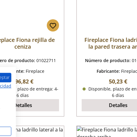
eplace Fiona rejilla de
Fireplace Fiona ladri
ceniza
la pared trasera a
ro de producto:
01022711
Número de producto:
01
Fabricante:
Fireplace
Fabricante:
Firepla
eptar
Precio normal:
Precio nor
196,82 €
50,23 €
acidad
onible, plazo de entrega: 4-
Disponible, plazo de en
6 días
6 días
Detalles
Detalles
s