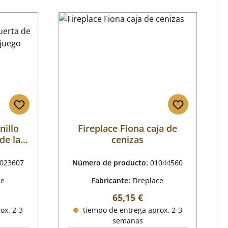
nillo
Fireplace Fiona caja de
de la
cenizas
ra de
go
023607
Número de producto:
01044560
ce
Fabricante:
Fireplace
mal:
Precio normal:
65,15 €
ox. 2-3
tiempo de entrega aprox. 2-3
semanas