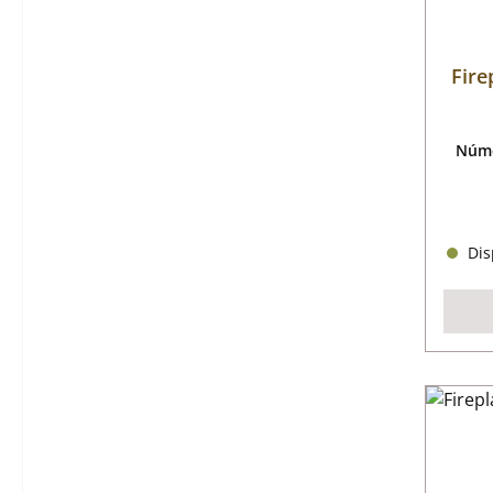
Fire
Núme
Disp