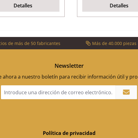
Detalles
Detalles
cios de más de 50 fabricantes
Más de 40.000 piezas
Newsletter
 ahora a nuestro boletín para recibir información útil y p
Dirección
de
correo
electrónico
*
Política de privacidad