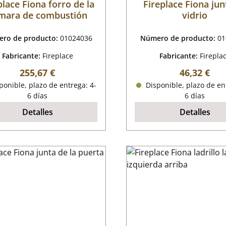
place Fiona forro de la
Fireplace Fiona jun
mara de combustión
vidrio
ro de producto:
01024036
Número de producto:
01
Fabricante:
Fireplace
Fabricante:
Firepla
Precio normal:
Precio nor
255,67 €
46,32 €
onible, plazo de entrega: 4-
Disponible, plazo de en
6 días
6 días
Detalles
Detalles