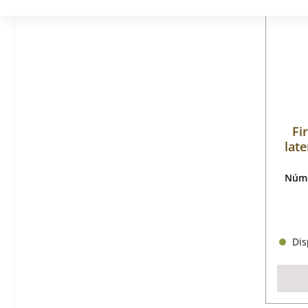
Fi
late
Núme
Disp