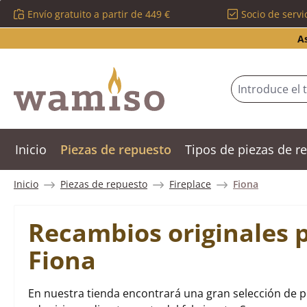
Envío gratuito a partir de 449 €
Socio de servi
tar al contenido principal
Saltar a la búsqueda
Saltar a la navegación principal
A
Inicio
Piezas de repuesto
Tipos de piezas de 
Inicio
Piezas de repuesto
Fireplace
Fiona
Recambios originales p
Fiona
En nuestra tienda encontrará una gran selección de p