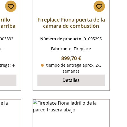
rillo
Fireplace Fiona puerta de la
 arriba
cámara de combustión
003332
Número de producto:
01005295
ce
Fabricante:
Fireplace
mal:
Precio normal:
899,70 €
trega: 4-
tiempo de entrega aprox. 2-3
semanas
Detalles