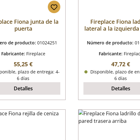
place Fiona junta de la
Fireplace Fiona lad
puerta
lateral a la izquierda
ro de producto:
01024251
Número de producto:
01
Fabricante:
Fireplace
Fabricante:
Firepla
Precio normal:
Precio nor
55,25 €
47,72 €
onible, plazo de entrega: 4-
Disponible, plazo de en
6 días
6 días
Detalles
Detalles