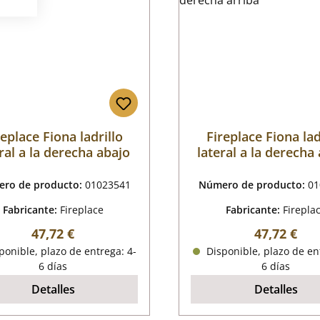
replace Fiona ladrillo
Fireplace Fiona lad
ral a la derecha abajo
lateral a la derecha 
ro de producto:
01023541
Número de producto:
01
Fabricante:
Fireplace
Fabricante:
Firepla
Precio normal:
Precio nor
47,72 €
47,72 €
onible, plazo de entrega: 4-
Disponible, plazo de en
6 días
6 días
Detalles
Detalles