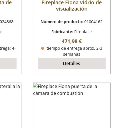
ta de
Fireplace Fiona vidrio de
visualización
024368
Número de producto:
01004162
ce
Fabricante:
Fireplace
mal:
Precio normal:
471,98 €
trega: 4-
tiempo de entrega aprox. 2-3
semanas
Detalles