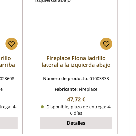
rillo
Fireplace Fiona ladrillo
arriba
lateral a la izquierda abajo
023608
Número de producto:
01003333
ce
Fabricante:
Fireplace
mal:
Precio normal:
47,72 €
trega: 4-
Disponible, plazo de entrega: 4-
6 días
Detalles