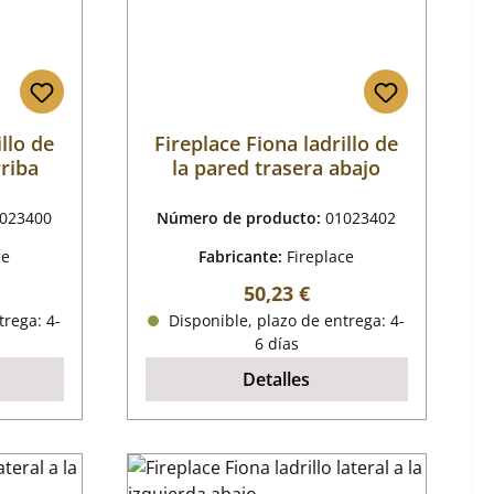
llo de
Fireplace Fiona ladrillo de
rriba
la pared trasera abajo
023400
Número de producto:
01023402
ce
Fabricante:
Fireplace
mal:
Precio normal:
50,23 €
trega: 4-
Disponible, plazo de entrega: 4-
6 días
Detalles