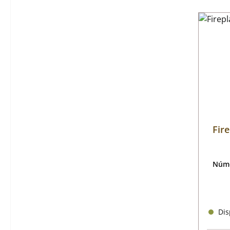
Fir
Núme
Disp