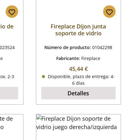
rio de
Fireplace Dijon junta
soporte de vidrio
023524
Número de producto:
01042298
ce
Fabricante:
Fireplace
al:
Precio normal:
45,44 €
ox. 2-3
Disponible, plazo de entrega: 4-
6 días
Detalles