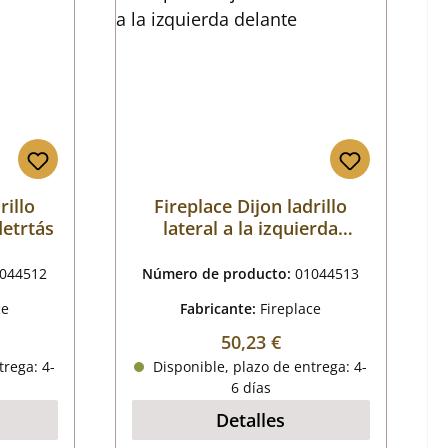
rillo
Fireplace Dijon ladrillo
detrtás
lateral a la izquierda
delante
044512
Número de producto:
01044513
ce
Fabricante:
Fireplace
mal:
Precio normal:
50,23 €
trega: 4-
Disponible, plazo de entrega: 4-
6 días
Detalles