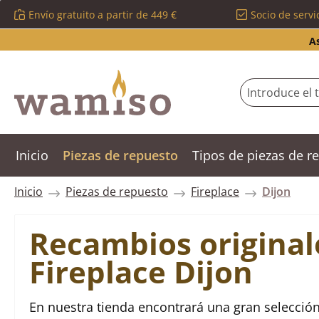
Envío gratuito a partir de 449 €
Socio de servi
ltar al contenido principal
Saltar a la búsqueda
Saltar a la navegación principal
A
Inicio
Piezas de repuesto
Tipos de piezas de 
Inicio
Piezas de repuesto
Fireplace
Dijon
Recambios original
Fireplace Dijon
En nuestra tienda encontrará una gran selección