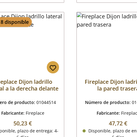
 8 disponible
replace Dijon ladrillo
Fireplace Dijon ladri
al a la derecha delante
la pared traser
ro de producto:
01044514
Número de producto:
01
Fabricante:
Fireplace
Fabricante:
Firepla
Precio normal:
Precio nor
50,23 €
47,72 €
onible, plazo de entrega: 4-
Disponible, plazo de en