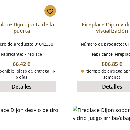
place Dijon junta de la
Fireplace Dijon vid
puerta
visualización
ro de producto:
01042338
Número de producto:
01
Fabricante:
Fireplace
Fabricante:
Firepla
Precio normal:
Precio norm
66,42 €
806,85 €
onible, plazo de entrega: 4-
tiempo de entrega apr
6 días
semanas
Detalles
Detalles