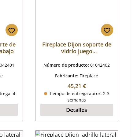
rte de
Fireplace Dijon soporte de
/abajo
vidrio juego
derecha/izquierda
042401
Número de producto:
01042402
ce
Fabricante:
Fireplace
mal:
Precio normal:
45,21 €
trega: 4-
tiempo de entrega aprox. 2-3
semanas
Detalles