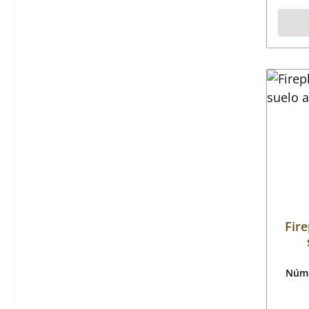
Fire
Núme