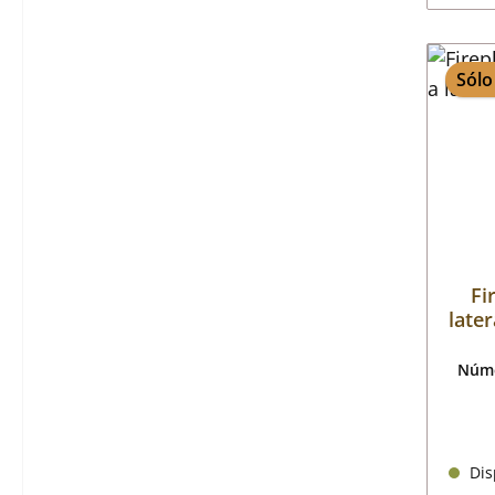
Sólo
Fi
later
Núme
Disp