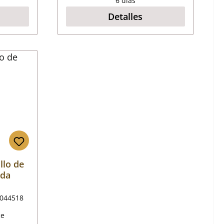
6 días
Detalles
llo de
rda
044518
ce