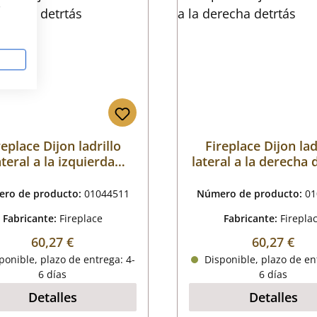
s
replace Dijon ladrillo
Fireplace Dijon lad
ateral a la izquierda
lateral a la derecha 
detrtás
ro de producto:
01044511
Número de producto:
01
Fabricante:
Fireplace
Fabricante:
Firepla
Precio normal:
Precio nor
60,27 €
60,27 €
onible, plazo de entrega: 4-
Disponible, plazo de en
6 días
6 días
Detalles
Detalles