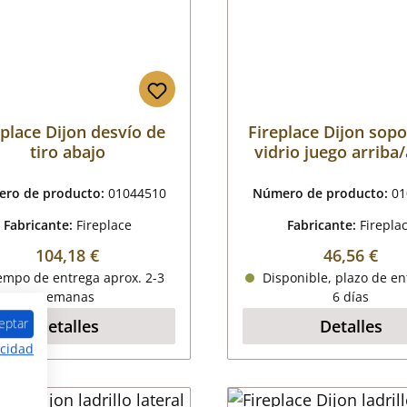
eplace Dijon desvío de
Fireplace Dijon sopo
tiro abajo
vidrio juego arriba
ro de producto:
01044510
Número de producto:
01
Fabricante:
Fireplace
Fabricante:
Firepla
Precio normal:
Precio nor
104,18 €
46,56 €
empo de entrega aprox. 2-3
Disponible, plazo de en
semanas
6 días
eptar
Detalles
Detalles
acidad