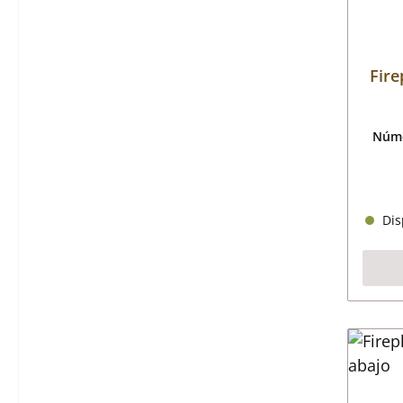
Fire
Núme
Disp