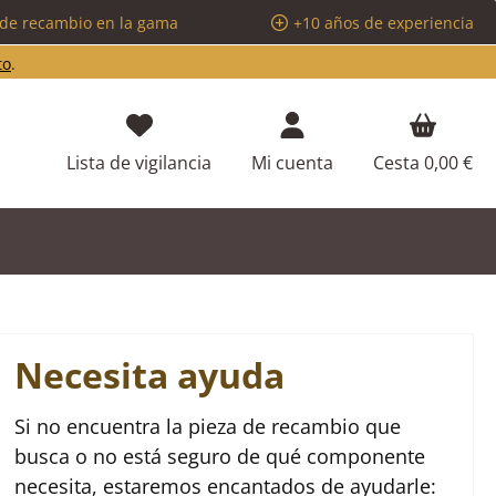
 de recambio en la gama
+10 años de experiencia
to
.
Tienes 0 artículos en tu lista de d
Lista de vigilancia
Mi cuenta
Cesta
0,00 €
Necesita ayuda
Si no encuentra la pieza de recambio que
busca o no está seguro de qué componente
necesita, estaremos encantados de ayudarle: