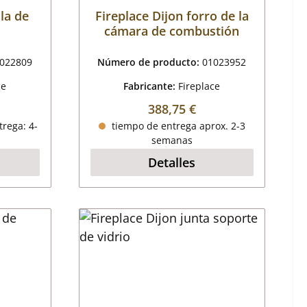
lla de
Fireplace Dijon forro de la
cámara de combustión
022809
Número de producto:
01023952
ce
Fabricante:
Fireplace
al:
Precio normal:
388,75 €
trega: 4-
tiempo de entrega aprox. 2-3
semanas
Detalles