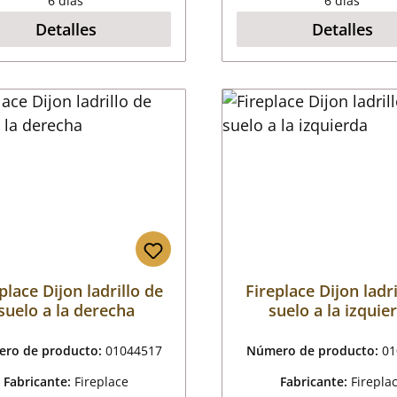
6 días
6 días
Detalles
Detalles
place Dijon ladrillo de
Fireplace Dijon ladri
suelo a la derecha
suelo a la izquie
ro de producto:
01044517
Número de producto:
01
Fabricante:
Fireplace
Fabricante:
Firepla