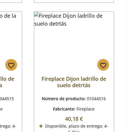
llo de
Fireplace Dijon ladrillo de
a
suelo detrtás
044515
Número de producto:
01044516
ce
Fabricante:
Fireplace
mal:
Precio normal:
40,18 €
trega: 4-
Disponible, plazo de entrega: 4-