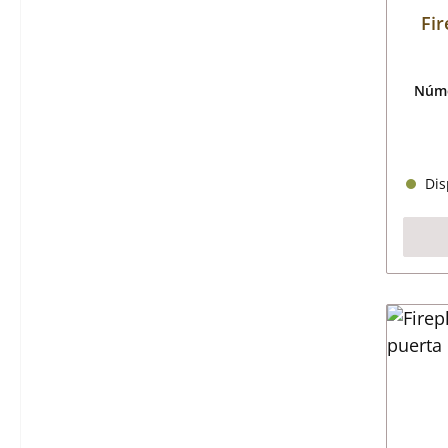
Fir
Núme
Disp