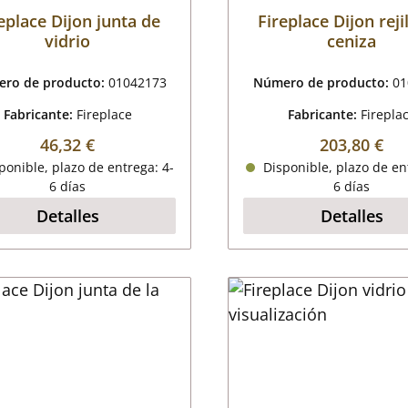
eplace Dijon junta de
Fireplace Dijon reji
vidrio
ceniza
ro de producto:
01042173
Número de producto:
01
Fabricante:
Fireplace
Fabricante:
Firepla
Precio normal:
Precio norm
46,32 €
203,80 €
onible, plazo de entrega: 4-
Disponible, plazo de en
6 días
6 días
Detalles
Detalles