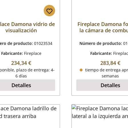
place Damona vidrio de
Fireplace Damona fo
visualización
la cámara de combu
ro de producto:
01023534
Número de producto:
01
Fabricante:
Fireplace
Fabricante:
Firepla
Precio normal:
Precio norm
234,34 €
283,84 €
onible, plazo de entrega: 4-
tiempo de entrega apr
6 días
semanas
Detalles
Detalles