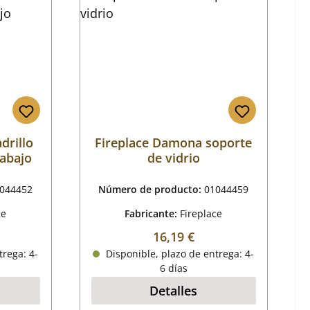
drillo
Fireplace Damona soporte
 abajo
de vidrio
044452
Número de producto:
01044459
ce
Fabricante:
Fireplace
mal:
Precio normal:
16,19 €
trega: 4-
Disponible, plazo de entrega: 4-
6 días
Detalles