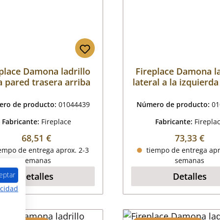
place Damona ladrillo
Fireplace Damona la
a pared trasera arriba
lateral a la izquierda
ro de producto:
01044439
Número de producto:
01
Fabricante:
Fireplace
Fabricante:
Firepla
Precio normal:
Precio nor
68,51 €
73,33 €
empo de entrega aprox. 2-3
tiempo de entrega apr
semanas
semanas
eptar
Detalles
Detalles
acidad