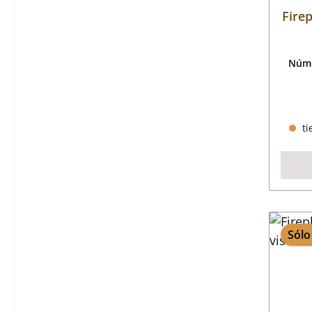
Fire
Núme
ti
Sólo