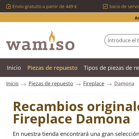
Envío gratuito a partir de 449 €
Socio de servi
ltar al contenido principal
Saltar a la búsqueda
Saltar a la navegación principal
A
Inicio
Piezas de repuesto
Tipos de piezas de 
Inicio
Piezas de repuesto
Fireplace
Damona
Recambios original
Fireplace Damona
En nuestra tienda encontrará una gran selección