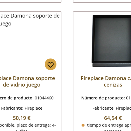
place Damona soporte
Fireplace Damona c
de vidrio juego
cenizas
ro de producto:
01044460
Número de producto:
01
Fabricante:
Fireplace
Fabricante:
Firepla
Precio normal:
Precio nor
50,19 €
64,54 €
onible, plazo de entrega: 4-
tiempo de entrega apr