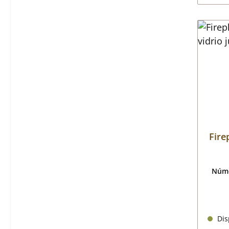
Fire
Núme
Disp