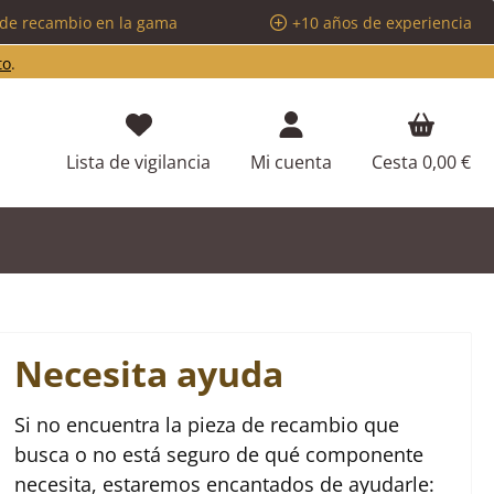
 de recambio en la gama
+10 años de experiencia
to
.
Tienes 0 artículos en tu lista de d
Lista de vigilancia
Mi cuenta
Cesta
0,00 €
Necesita ayuda
Si no encuentra la pieza de recambio que
busca o no está seguro de qué componente
necesita, estaremos encantados de ayudarle: