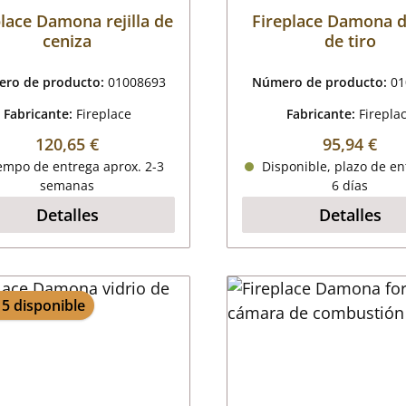
place Damona rejilla de
Fireplace Damona d
ceniza
de tiro
ro de producto:
01008693
Número de producto:
01
Fabricante:
Fireplace
Fabricante:
Firepla
Precio normal:
Precio nor
120,65 €
95,94 €
empo de entrega aprox. 2-3
Disponible, plazo de en
semanas
6 días
Detalles
Detalles
 5 disponible