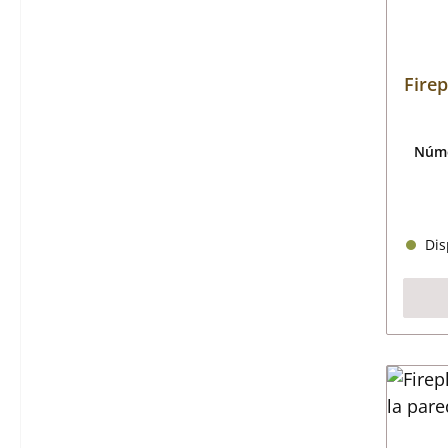
Fire
Núme
Disp