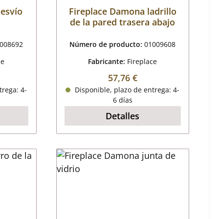
esvío
Fireplace Damona ladrillo
de la pared trasera abajo
008692
Número de producto:
01009608
ce
Fabricante:
Fireplace
mal:
Precio normal:
57,76 €
trega: 4-
Disponible, plazo de entrega: 4-
6 días
Detalles