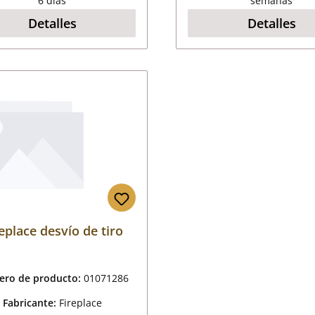
6 días
semanas
Detalles
Detalles
eplace desvío de tiro
ro de producto:
01071286
Fabricante:
Fireplace