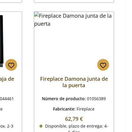
aja de
Fireplace Damona junta de
la puerta
044461
Número de producto:
01056389
ce
Fabricante:
Fireplace
mal:
Precio normal:
62,79 €
ox. 2-3
Disponible, plazo de entrega: 4-