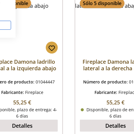
s
 5 disponible
Sólo 5 disponible
place Damona ladrillo
Fireplace Damona la
ral a la izquierda abajo
lateral a la derecha
ro de producto:
01044447
Número de producto:
01
Fabricante:
Fireplace
Fabricante:
Firepla
Precio normal:
Precio nor
55,25 €
55,25 €
onible, plazo de entrega: 4-
Disponible, plazo de en
6 días
6 días
Detalles
Detalles