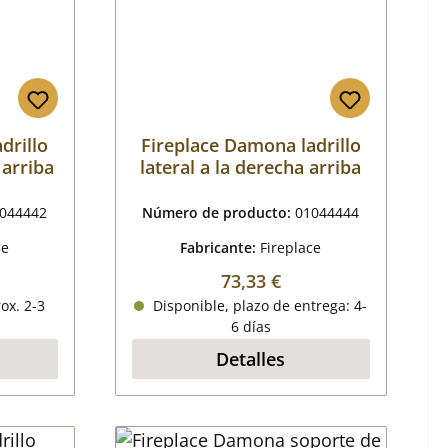
drillo
Fireplace Damona ladrillo
 arriba
lateral a la derecha arriba
044442
Número de producto:
01044444
ce
Fabricante:
Fireplace
mal:
Precio normal:
73,33 €
ox. 2-3
Disponible, plazo de entrega: 4-
6 días
Detalles