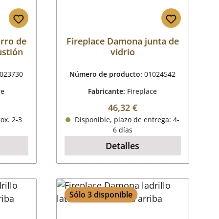
rro de
Fireplace Damona junta de
stión
vidrio
023730
Número de producto:
01024542
ce
Fabricante:
Fireplace
al:
Precio normal:
46,32 €
ox. 2-3
Disponible, plazo de entrega: 4-
6 días
Detalles
Sólo 3 disponible