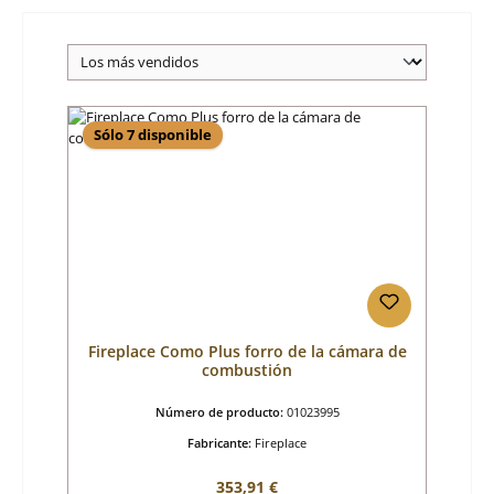
Sólo 7 disponible
Fireplace Como Plus forro de la cámara de
combustión
Número de producto:
01023995
Fabricante:
Fireplace
Precio normal:
353,91 €