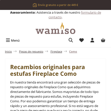
Saltar al contenido principal
Envío gratuito a partir de 449 €
Asesoramiento:
Asistencia a través de nuestro
formulario de
contacto
.
Tienes 0 artículos 
Menú
Inicio
Piezas de repuesto
Fireplace
Como
Recambios originales para
estufas Fireplace Como
En nuestra tienda encontrará una gran selección de piezas de
repuesto originales de Fireplace Como que adquirimos
directamente del fabricante. Somos mayoristas de todo tipo
de piezas de repuesto para estufas, incluyendo Fireplace
Como. Por eso podemos garantizar un tiempo de entrega
rápido y un asesoramiento profesional. Si no está seguro de
que la pieza de repuesto que busca sea la correcta, no dude