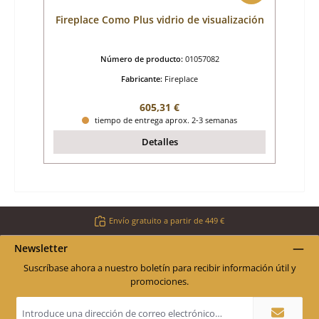
Fireplace Como Plus vidrio de visualización
Número de producto:
01057082
Fabricante:
Fireplace
Precio normal:
605,31 €
tiempo de entrega aprox. 2-3 semanas
Detalles
Envío gratuito a partir de 449 €
Newsletter
Suscríbase ahora a nuestro boletín para recibir información útil y
promociones.
Dirección
de