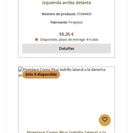
izquierda arriba delante
Número de producto:
01044405
Fabricante:
Fireplace
Precio normal:
55,25 €
Disponible, plazo de entrega: 4-6 días
Detalles
Sólo 9 disponible
Fireplace Como Plus ladrillo lateral a la