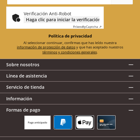
correo
electrónico
*
Verificación Anti-Robot
Haga clic para iniciar la verificación
Friendly
Captcha ⇗
Política de privacidad
Al seleccionar continuar, confirmas que has leído nuestra
información de protección de datos
y que has aceptado nuestros
términos y condiciones generales
.
Sobre nosotros
Línea de asistencia
Servicio de tienda
Información
Formas de pago
Pago anticipado
PayPal
Apple Pay
Tarjeta de crédito