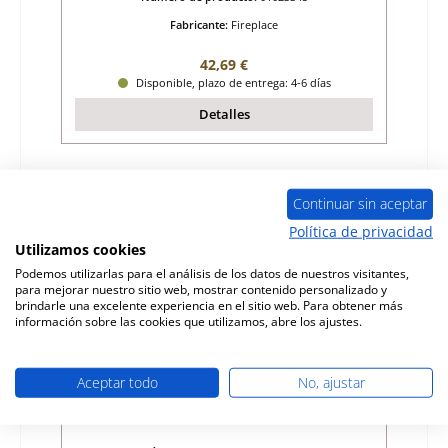
Fabricante:
Fireplace
Precio normal:
42,69 €
Disponible, plazo de entrega: 4-6 días
Detalles
Continuar sin aceptar
Política de privacidad
Utilizamos cookies
Podemos utilizarlas para el análisis de los datos de nuestros visitantes,
para mejorar nuestro sitio web, mostrar contenido personalizado y
brindarle una excelente experiencia en el sitio web. Para obtener más
información sobre las cookies que utilizamos, abre los ajustes.
Aceptar todo
No, ajustar
Fireplace Como Plus espiga abajo bisagra
de la puerta de la cámara de combustión
abajo