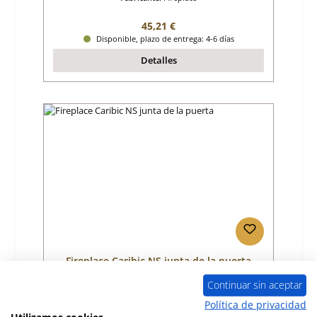
Precio normal:
45,21 €
Disponible, plazo de entrega: 4-6 días
Detalles
Fireplace Caribic NS junta de la puerta
Continuar sin aceptar
Número de producto:
01024090
Política de privacidad
Utilizamos cookies