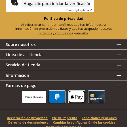
Haga clic para iniciar la verificación
Friendly
Captcha ⇗
Política de privacidad
Al seleccionar continuar, confirmas que has leído nuestra
información de protección de datos
y que has aceptado nuestros
términos y condiciones generales
.
Sobre nosotros
Línea de asistencia
Servicio de tienda
Información
Formas de pago
Pago anticipado
PayPal
Apple Pay
Tarjeta de crédito
Declaración de privacidad
Pie de imprenta
Condiciones generales
Derecho de desistimiento
Cambiar la configuración de las cookies
Declarar la revocación