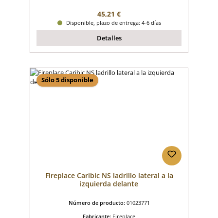
Precio normal:
45,21 €
Disponible, plazo de entrega: 4-6 días
Detalles
Sólo 5 disponible
Fireplace Caribic NS ladrillo lateral a la
izquierda delante
Número de producto:
01023771
Fabricante:
Fireplace