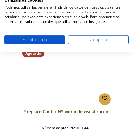
Fabricante:
Fireplace
Podemos utilizarlas para el análisis de los datos de nuestros visitantes,
para mejorar nuestro sitio web, mostrar contenido personalizado y
Precio normal:
62,79 €
brindarle una excelente experiencia en el sitio web. Para obtener más
Disponible, plazo de entrega: 4-6 días
información sobre las cookies que utilizamos, abre los ajustes.
Detalles
Aceptar todo
No, ajustar
Agotado
Fireplace Caribic NS vidrio de visualización
Número de producto:
01004476