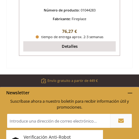
Número de producto:
01044283
Fabricante:
Fireplace
Precio normal:
76,27 €
tiempo de entrega aprox. 2-3 semanas
Detalles
Envío gratuito a partir de 449 €
Newsletter
Suscríbase ahora a nuestro boletín para recibir información útil y
promociones.
Dirección
de
correo
electrónico
*
Verificación Anti-Robot