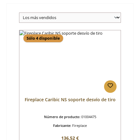
Sólo 4 disponible
Fireplace Caribic NS soporte desvío de tiro
Número de producto:
01004475
Fabricante:
Fireplace
Precio normal:
136,52 €