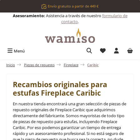
Saltar al contenido principal
Envío gratuito a partir de 449 €
Asesoramiento:
Asistencia a través de nuestro
formulario de
contacto
.
Tienes 0 artículos 
Menú
Inicio
Piezas de repuesto
Fireplace
Caribic
Recambios originales para
estufas Fireplace Caribic
En nuestra tienda encontrará una gran selección de piezas de
repuesto originales de Fireplace Caribic que adquirimos
directamente del fabricante. Somos mayoristas de todo tipo
de piezas de repuesto para estufas, incluyendo Fireplace
Caribic. Por eso podemos garantizar un tiempo de entrega
rápido y un asesoramiento profesional. Si no está seguro de
que la pieza de repuesto que busca sea la correcta, no dude