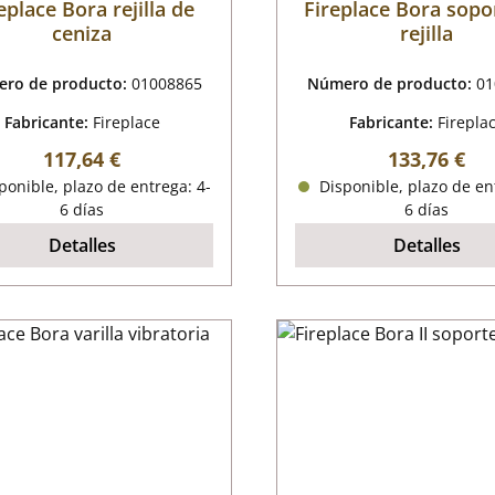
eplace Bora rejilla de
Fireplace Bora sopo
ceniza
rejilla
ro de producto:
01008865
Número de producto:
01
Fabricante:
Fireplace
Fabricante:
Firepla
Precio normal:
Precio norm
117,64 €
133,76 €
onible, plazo de entrega: 4-
Disponible, plazo de en
6 días
6 días
Detalles
Detalles