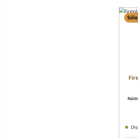
Sólo
Fir
Núme
Disp