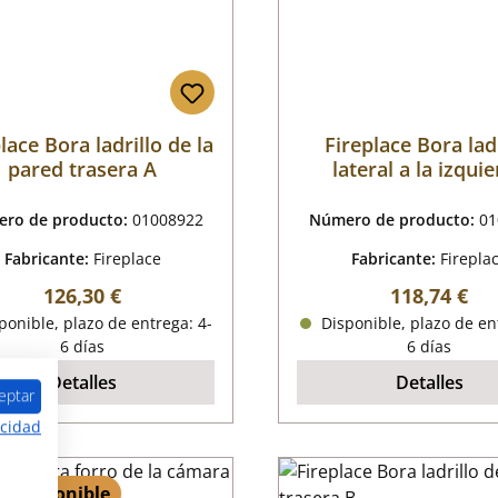
lace Bora ladrillo de la
Fireplace Bora lad
pared trasera A
lateral a la izqui
ro de producto:
01008922
Número de producto:
01
Fabricante:
Fireplace
Fabricante:
Firepla
Precio normal:
Precio norm
126,30 €
118,74 €
onible, plazo de entrega: 4-
Disponible, plazo de en
6 días
6 días
Detalles
Detalles
eptar
acidad
 1 disponible