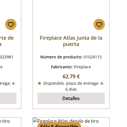
rte de
Fireplace Atlas junta de la
a
puerta
023981
Número de producto:
01024115
ce
Fabricante:
Fireplace
mal:
Precio normal:
62,79 €
trega: 4-
Disponible, plazo de entrega: 4-
6 días
Detalles
Sólo 5 disponible