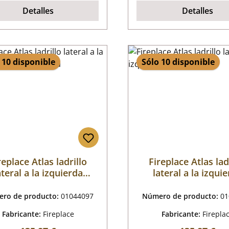
Detalles
Detalles
 10 disponible
Sólo 10 disponible
replace Atlas ladrillo
Fireplace Atlas lad
ateral a la izquierda
lateral a la izqui
detrtás arriba
detrtás abajo
ro de producto:
01044097
Número de producto:
01
Fabricante:
Fireplace
Fabricante:
Firepla