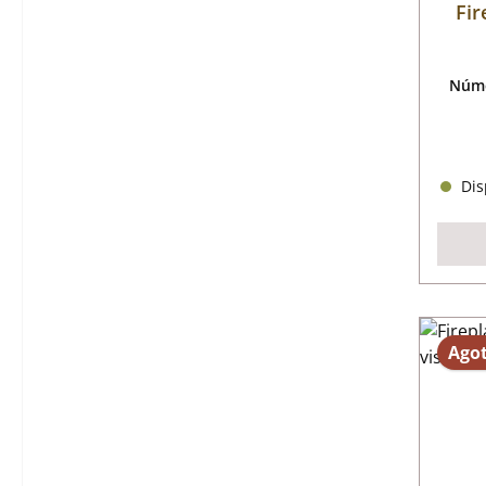
Fir
Núme
Disp
Ago