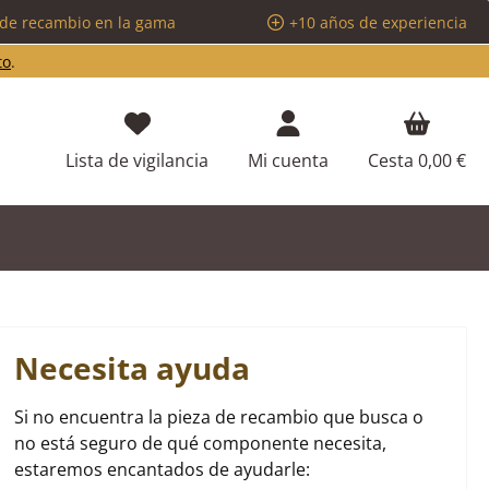
 de recambio en la gama
+10 años de experiencia
to
.
Tienes 0 artículos en tu lista de d
Lista de vigilancia
Mi cuenta
Cesta
0,00 €
Necesita ayuda
Si no encuentra la pieza de recambio que busca o
no está seguro de qué componente necesita,
estaremos encantados de ayudarle: