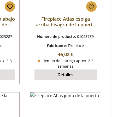
a abajo
Fireplace Atlas espiga
 de la
arriba bisagra de la puerta
tión
de la cámara de
combustión arriba
023287
Número de producto:
01023789
ce
Fabricante:
Fireplace
mal:
Precio normal:
46,02 €
ox. 2-3
tiempo de entrega aprox. 2-3
semanas
Detalles