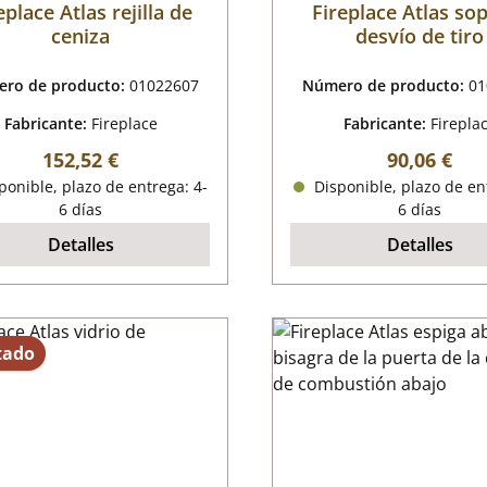
eplace Atlas rejilla de
Fireplace Atlas so
ceniza
desvío de tiro
ro de producto:
01022607
Número de producto:
01
Fabricante:
Fireplace
Fabricante:
Firepla
Precio normal:
Precio nor
152,52 €
90,06 €
onible, plazo de entrega: 4-
Disponible, plazo de en
6 días
6 días
Detalles
Detalles
tado