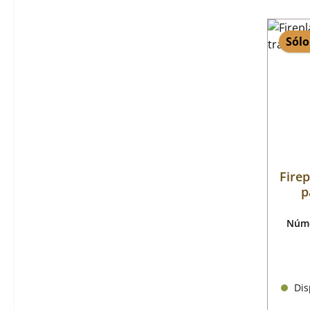
Sólo
Firep
p
Núme
Disp