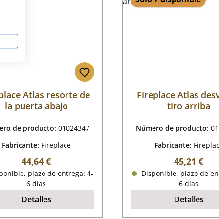
s
place Atlas resorte de
Fireplace Atlas des
la puerta abajo
tiro arriba
ro de producto:
01024347
Número de producto:
01
Fabricante:
Fireplace
Fabricante:
Firepla
Precio normal:
Precio nor
44,64 €
45,21 €
onible, plazo de entrega: 4-
Disponible, plazo de en
6 días
6 días
Detalles
Detalles