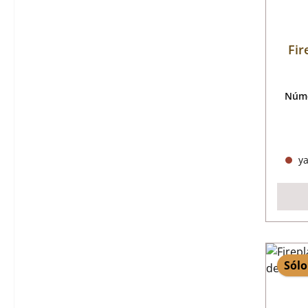
Fir
Núme
ya
Sólo