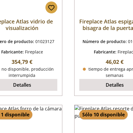
eplace Atlas vidrio de
Fireplace Atlas espig
visualización
bisagra de la puerta
cámara de combus
abajo
ro de producto:
01023127
Número de producto:
01
Fabricante:
Fireplace
Fabricante:
Firepla
Precio normal:
Precio nor
354,79 €
46,02 €
 no disponible, producción
tiempo de entrega apr
interrumpida
semanas
Detalles
Detalles
 1 disponible
Sólo 10 disponible