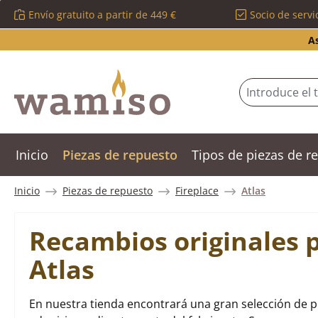
Envío gratuito a partir de 449 €
Socio de servi
tar al contenido principal
Saltar a la búsqueda
Saltar a la navegación principal
A
Inicio
Piezas de repuesto
Tipos de piezas de 
Inicio
Piezas de repuesto
Fireplace
Atlas
Recambios originales p
Atlas
En nuestra tienda encontrará una gran selección de pi