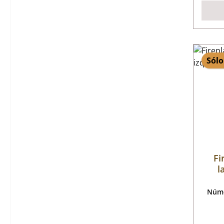
Sólo
Fi
l
Núme