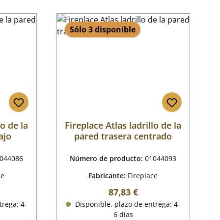
Sólo 3 disponible
lo de la
Fireplace Atlas ladrillo de la
ajo
pared trasera centrado
044086
Número de producto:
01044093
ce
Fabricante:
Fireplace
al:
Precio normal:
87,83 €
trega: 4-
Disponible, plazo de entrega: 4-
6 días