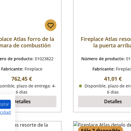
place Atlas forro de la
Fireplace Atlas reso
mara de combustión
la puerta arrib
ro de producto:
01023822
Número de producto:
01
Fabricante:
Fireplace
Fabricante:
Firepla
Precio normal:
Precio nor
762,45 €
41,01 €
onible, plazo de entrega: 4-
Disponible, plazo de en
6 días
6 días
Detalles
Detalles
eptar
acidad
Sólo 7 disponible