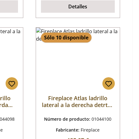
Detalles
Sólo 10 disponible
rillo
Fireplace Atlas ladrillo
erda
lateral a la derecha detrtás
abajo
044098
Número de producto:
01044100
ce
Fabricante:
Fireplace