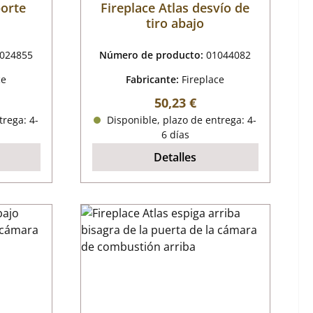
porte
Fireplace Atlas desvío de
tiro abajo
024855
Número de producto:
01044082
ce
Fabricante:
Fireplace
mal:
Precio normal:
50,23 €
trega: 4-
Disponible, plazo de entrega: 4-
6 días
Detalles