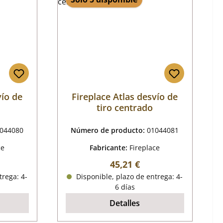
vío de
Fireplace Atlas desvío de
tiro centrado
044080
Número de producto:
01044081
ce
Fabricante:
Fireplace
mal:
Precio normal:
45,21 €
trega: 4-
Disponible, plazo de entrega: 4-
6 días
Detalles