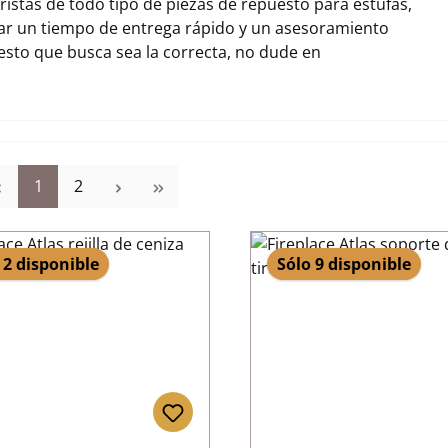
stas de todo tipo de piezas de repuesto para estufas,
zar un tiempo de entrega rápido y un asesoramiento
uesto que busca sea la correcta, no dude en
Página
Página
1
2
 2 disponible
Sólo 9 disponible