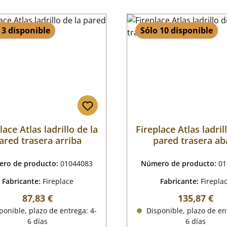
 3 disponible
Sólo 10 disponible
lace Atlas ladrillo de la
Fireplace Atlas ladril
ared trasera arriba
pared trasera ab
ro de producto:
01044083
Número de producto:
01
Fabricante:
Fireplace
Fabricante:
Firepla
Precio normal:
Precio norm
87,83 €
135,87 €
onible, plazo de entrega: 4-
Disponible, plazo de en
6 días
6 días