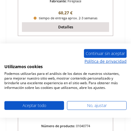
Fabricante:
Fireplace
Precio normal:
60,27 €
tiempo de entrega aprox. 2-3 semanas
Detalles
Sólo 1 disponible
Continuar sin aceptar
Política de privacidad
Utilizamos cookies
Podemos utilizarlas para el análisis de los datos de nuestros visitantes,
para mejorar nuestro sitio web, mostrar contenido personalizado y
brindarle una excelente experiencia en el sitio web. Para obtener más
información sobre las cookies que utilizamos, abre los ajustes.
Aceptar todo
No, ajustar
Fireplace Alaska ladrillo de la pared trasera
a la izquierda
Número de producto:
01040774