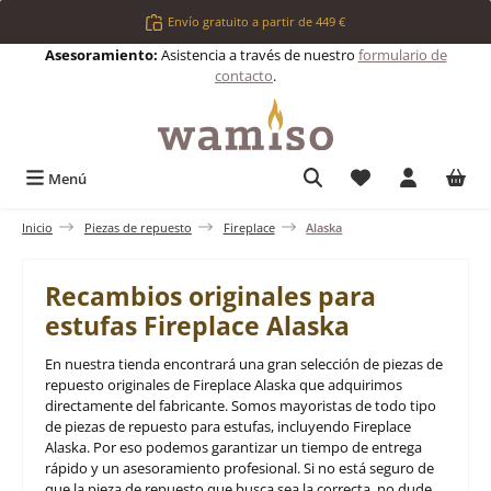
Saltar al contenido principal
Envío gratuito a partir de 449 €
Asesoramiento:
Asistencia a través de nuestro
formulario de
contacto
.
Tienes 0 artículos 
Menú
Inicio
Piezas de repuesto
Fireplace
Alaska
Recambios originales para
estufas Fireplace Alaska
En nuestra tienda encontrará una gran selección de piezas de
repuesto originales de Fireplace Alaska que adquirimos
directamente del fabricante. Somos mayoristas de todo tipo
de piezas de repuesto para estufas, incluyendo Fireplace
Alaska. Por eso podemos garantizar un tiempo de entrega
rápido y un asesoramiento profesional. Si no está seguro de
que la pieza de repuesto que busca sea la correcta, no dude