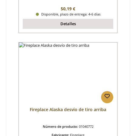
Precio normal:
50,19 €
Disponible, plazo de entrega: 4-6 días
Detalles
Fireplace Alaska desvío de tiro arriba
Número de producto:
01040772
Fabricante:
Fireplace