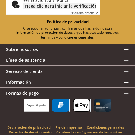
Verificación Anti-Robot
Haga clic para iniciar la verificación
Friendly
Captcha ⇗
Política de privacidad
Al seleccionar continuar, confirmas que has leído nuestra
información de protección de datos
y que has aceptado nuestros
términos y condiciones generales
.
Sobre nosotros
Línea de asistencia
Servicio de tienda
Información
Formas de pago
Pago anticipado
PayPal
Apple Pay
Tarjeta de crédito
Declaración de privacidad
Pie de imprenta
Condiciones generales
Derecho de desistimiento
Cambiar la configuración de las cookies