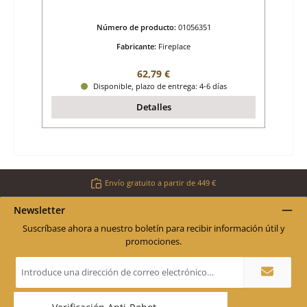
Número de producto:
01056351
Fabricante:
Fireplace
Precio normal:
62,79 €
Disponible, plazo de entrega: 4-6 días
Detalles
Envío gratuito a partir de 449 €
Newsletter
Suscríbase ahora a nuestro boletín para recibir información útil y
promociones.
Dirección
de
correo
electrónico
*