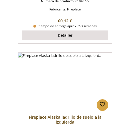
Número de producto:
01040777
Fabricante:
Fireplace
Precio normal:
60,12 €
tiempo de entrega aprox. 2-3 semanas
Detalles
Fireplace Alaska ladrillo de suelo a la
izquierda