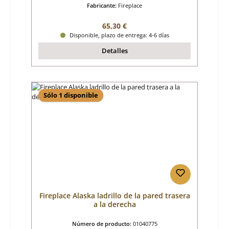
Fabricante:
Fireplace
Precio normal:
65,30 €
Disponible, plazo de entrega: 4-6 días
Detalles
Sólo 1 disponible
Fireplace Alaska ladrillo de la pared trasera
a la derecha
Número de producto:
01040775