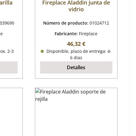
arilla
Fireplace Aladdin junta de
vidrio
039690
Número de producto:
01024712
ce
Fabricante:
Fireplace
mal:
Precio normal:
46,32 €
ox. 2-3
Disponible, plazo de entrega: 4-
6 días
Detalles