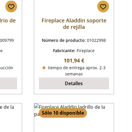
drio de
Fireplace Aladdin soporte
de rejilla
009799
Número de producto:
01022998
ce
Fabricante:
Fireplace
mal:
Precio normal:
101,94 €
ducción
tiempo de entrega aprox. 2-3
semanas
Detalles
Sólo 10 disponible