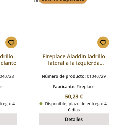
drillo
Fireplace Aladdin ladrillo
delante
lateral a la izquierda
delante
040728
Número de producto:
01040729
ce
Fabricante:
Fireplace
mal:
Precio normal:
50,23 €
trega: 4-
Disponible, plazo de entrega: 4-
6 días
Detalles