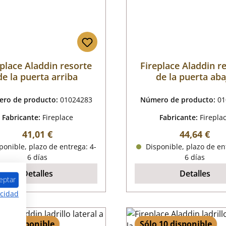
eplace Aladdin resorte
Fireplace Aladdin r
de la puerta arriba
de la puerta aba
ro de producto:
01024283
Número de producto:
01
Fabricante:
Fireplace
Fabricante:
Firepla
Precio normal:
Precio nor
41,01 €
44,64 €
onible, plazo de entrega: 4-
Disponible, plazo de en
6 días
6 días
Detalles
Detalles
eptar
acidad
 10 disponible
Sólo 10 disponible