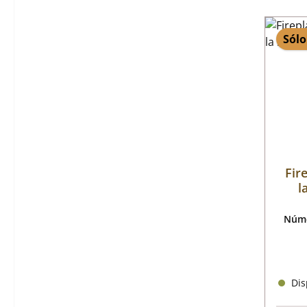
Sólo
Fir
l
Núme
Disp