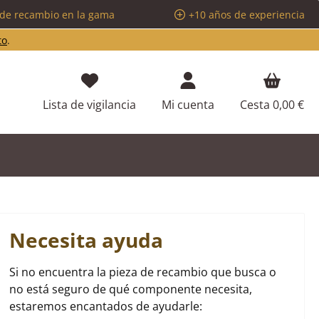
 de recambio en la gama
+10 años de experiencia
to
.
Tienes 0 artículos en tu lista de d
Lista de vigilancia
Mi cuenta
Cesta
0,00 €
Necesita ayuda
Si no encuentra la pieza de recambio que busca o
no está seguro de qué componente necesita,
estaremos encantados de ayudarle: