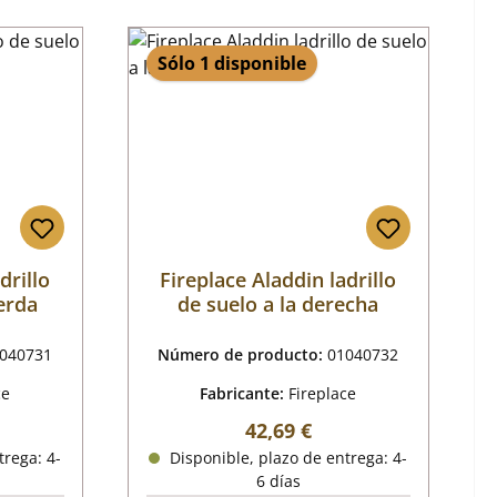
Sólo 1 disponible
drillo
Fireplace Aladdin ladrillo
ierda
de suelo a la derecha
040731
Número de producto:
01040732
ce
Fabricante:
Fireplace
mal:
Precio normal:
42,69 €
trega: 4-
Disponible, plazo de entrega: 4-
6 días