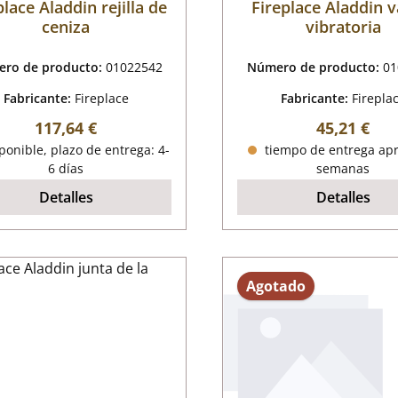
place Aladdin rejilla de
Fireplace Aladdin v
ceniza
vibratoria
ro de producto:
01022542
Número de producto:
01
Fabricante:
Fireplace
Fabricante:
Firepla
Precio normal:
Precio nor
117,64 €
45,21 €
onible, plazo de entrega: 4-
tiempo de entrega apr
6 días
semanas
Detalles
Detalles
Agotado