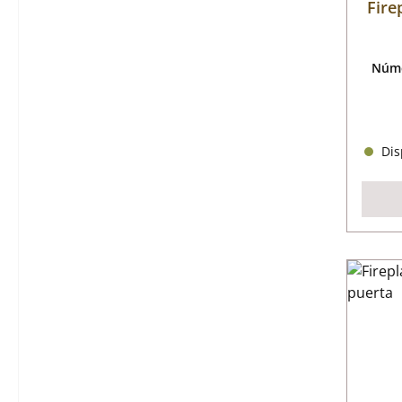
Fire
Núme
Disp