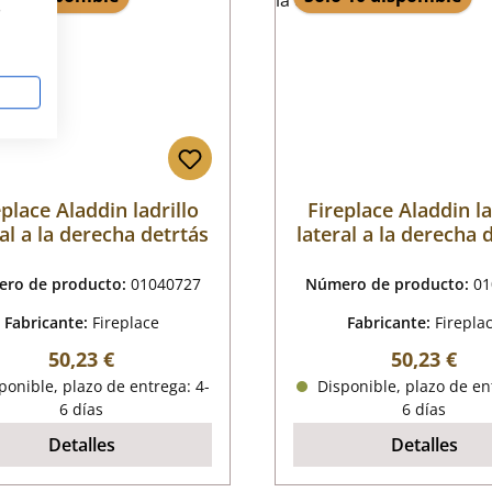
s
eplace Aladdin ladrillo
Fireplace Aladdin la
al a la derecha detrtás
lateral a la derecha 
ro de producto:
01040727
Número de producto:
01
Fabricante:
Fireplace
Fabricante:
Firepla
Precio normal:
Precio nor
50,23 €
50,23 €
onible, plazo de entrega: 4-
Disponible, plazo de en
6 días
6 días
Detalles
Detalles