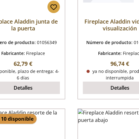
place Aladdin junta de
Fireplace Aladdin vi
la puerta
visualización
ro de producto:
01056349
Número de producto:
01
Fabricante:
Fireplace
Fabricante:
Firepla
Precio normal:
Precio nor
62,79 €
96,74 €
onible, plazo de entrega: 4-
ya no disponible, pro
6 días
interrumpida
Detalles
Detalles
 10 disponible