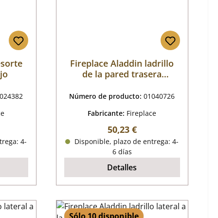
esorte
Fireplace Aladdin ladrillo
jo
de la pared trasera
centrado
024382
Número de producto:
01040726
ce
Fabricante:
Fireplace
mal:
Precio normal:
50,23 €
trega: 4-
Disponible, plazo de entrega: 4-
6 días
Detalles
Sólo 10 disponible