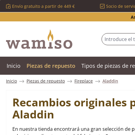
Envío gratuito a partir de 449 €
Socio de servi
tar al contenido principal
Saltar a la búsqueda
Saltar a la navegación principal
A
Inicio
Piezas de repuesto
Tipos de piezas de 
Inicio
Piezas de repuesto
Fireplace
Aladdin
Recambios originales p
Aladdin
En nuestra tienda encontrará una gran selección de p