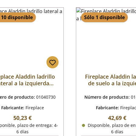
 10 disponible
Sólo 1 disponible
eplace Aladdin ladrillo
Fireplace Aladdin la
ateral a la izquierda
de suelo a la izqu
detrtás
ro de producto:
01040730
Número de producto:
01
Fabricante:
Fireplace
Fabricante:
Firepla
Precio normal:
Precio nor
50,23 €
42,69 €
onible, plazo de entrega: 4-
Disponible, plazo de en
6 días
6 días