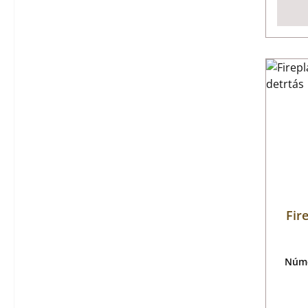
Fir
Núme