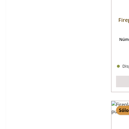
Fire
Núme
Disp
Sólo