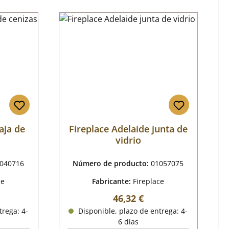
aja de
Fireplace Adelaide junta de
vidrio
040716
Número de producto:
01057075
ce
Fabricante:
Fireplace
mal:
Precio normal:
46,32 €
trega: 4-
Disponible, plazo de entrega: 4-
6 días