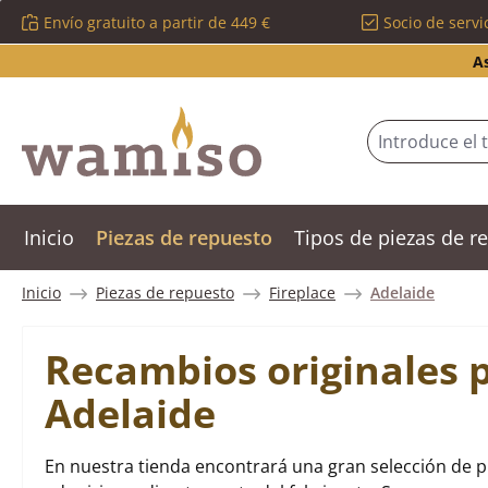
Envío gratuito a partir de 449 €
Socio de servi
tar al contenido principal
Saltar a la búsqueda
Saltar a la navegación principal
A
Inicio
Piezas de repuesto
Tipos de piezas de 
Inicio
Piezas de repuesto
Fireplace
Adelaide
Recambios originales p
Adelaide
En nuestra tienda encontrará una gran selección de p