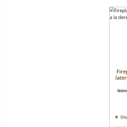
Fire
later
Núme
Disp