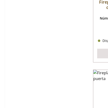
Fire
Núme
Disp