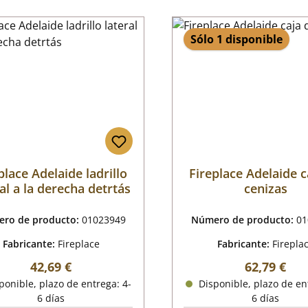
Sólo 1 disponible
place Adelaide ladrillo
Fireplace Adelaide c
al a la derecha detrtás
cenizas
ro de producto:
01023949
Número de producto:
01
Fabricante:
Fireplace
Fabricante:
Firepla
Precio normal:
Precio nor
42,69 €
62,79 €
onible, plazo de entrega: 4-
Disponible, plazo de en
6 días
6 días