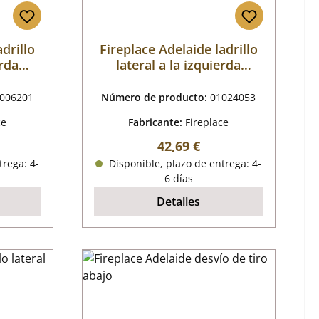
adrillo
Fireplace Adelaide ladrillo
erda
lateral a la izquierda
detrtás
006201
Número de producto:
01024053
ce
Fabricante:
Fireplace
mal:
Precio normal:
42,69 €
trega: 4-
Disponible, plazo de entrega: 4-
6 días
Detalles