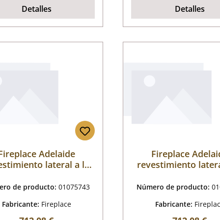
Detalles
Detalles
Fireplace Adelaide
Fireplace Adelai
stimiento lateral a la
revestimiento latera
ierda arriba cerámica
derecha arriba cer
blanca
blanca
ro de producto:
01075743
Número de producto:
01
Fabricante:
Fireplace
Fabricante:
Firepla