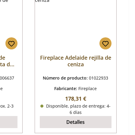
de
Fireplace Adelaide rejilla de
ta del
ceniza
madera
006637
Número de producto:
01022933
ce
Fabricante:
Fireplace
mal:
Precio normal:
178,31 €
ox. 2-3
Disponible, plazo de entrega: 4-
6 días
Detalles