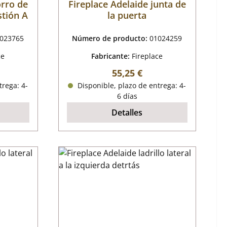
orro de
Fireplace Adelaide junta de
tión A
la puerta
023765
Número de producto:
01024259
ce
Fabricante:
Fireplace
al:
Precio normal:
55,25 €
trega: 4-
Disponible, plazo de entrega: 4-
6 días
Detalles