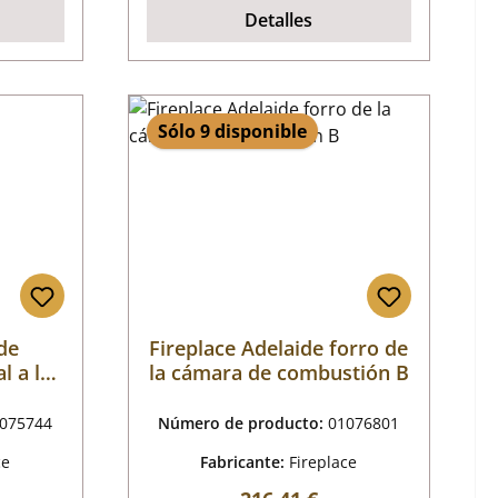
Detalles
Sólo 9 disponible
de
Fireplace Adelaide forro de
l a la
la cámara de combustión B
ámica
075744
Número de producto:
01076801
ce
Fabricante:
Fireplace