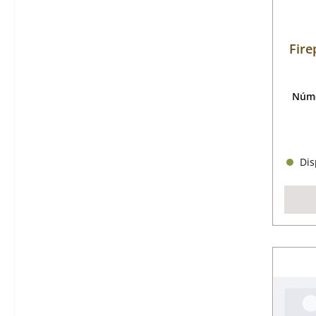
Fire
Núme
Disp