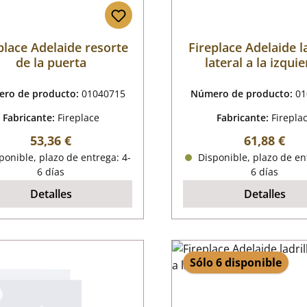
place Adelaide resorte
Fireplace Adelaide l
de la puerta
lateral a la izqui
delante
ro de producto:
01040715
Número de producto:
01
Fabricante:
Fireplace
Fabricante:
Firepla
Precio normal:
Precio nor
53,36 €
61,88 €
onible, plazo de entrega: 4-
Disponible, plazo de en
6 días
6 días
Detalles
Detalles
Sólo 6 disponible