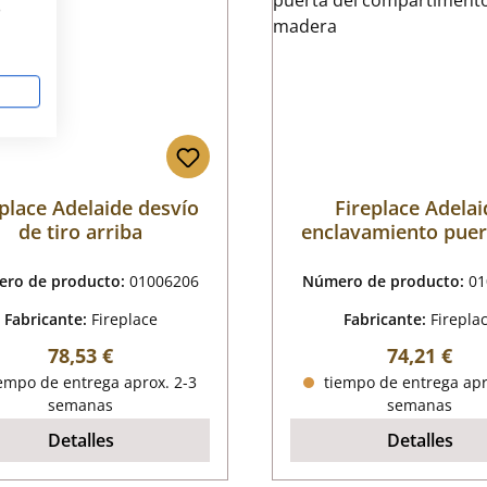
s
eplace Adelaide desvío
Fireplace Adelai
de tiro arriba
enclavamiento puer
compartimento de 
ro de producto:
01006206
Número de producto:
01
Fabricante:
Fireplace
Fabricante:
Firepla
Precio normal:
Precio nor
78,53 €
74,21 €
empo de entrega aprox. 2-3
tiempo de entrega apr
semanas
semanas
Detalles
Detalles