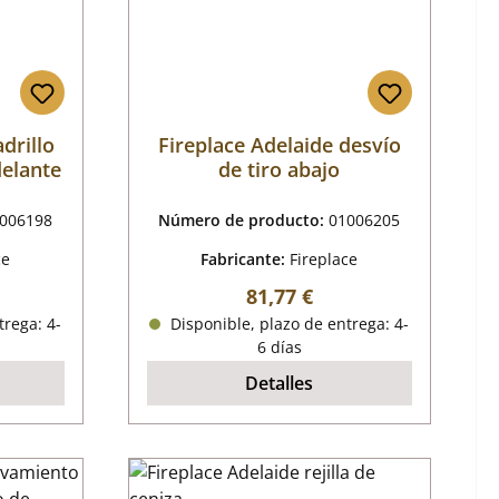
adrillo
Fireplace Adelaide desvío
delante
de tiro abajo
006198
Número de producto:
01006205
ce
Fabricante:
Fireplace
mal:
Precio normal:
81,77 €
trega: 4-
Disponible, plazo de entrega: 4-
6 días
Detalles