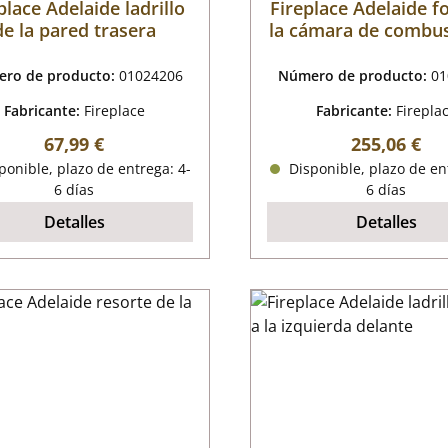
place Adelaide ladrillo
Fireplace Adelaide f
de la pared trasera
la cámara de combus
ro de producto:
01024206
Número de producto:
01
Fabricante:
Fireplace
Fabricante:
Firepla
Precio normal:
Precio norm
67,99 €
255,06 €
onible, plazo de entrega: 4-
Disponible, plazo de en
6 días
6 días
Detalles
Detalles