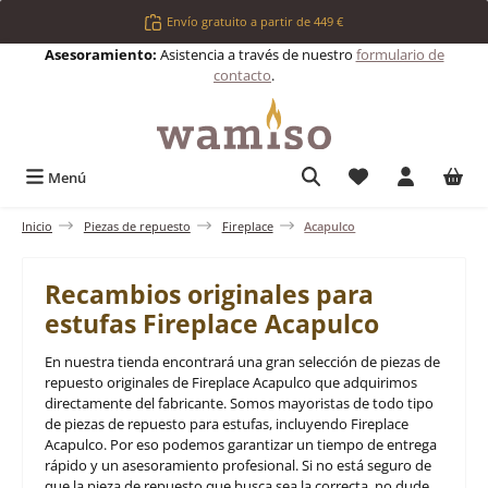
Saltar al contenido principal
Envío gratuito a partir de 449 €
Asesoramiento:
Asistencia a través de nuestro
formulario de
contacto
.
Tienes 0 artículos 
Menú
Inicio
Piezas de repuesto
Fireplace
Acapulco
Recambios originales para
estufas Fireplace Acapulco
En nuestra tienda encontrará una gran selección de piezas de
repuesto originales de Fireplace Acapulco que adquirimos
directamente del fabricante. Somos mayoristas de todo tipo
de piezas de repuesto para estufas, incluyendo Fireplace
Acapulco. Por eso podemos garantizar un tiempo de entrega
rápido y un asesoramiento profesional. Si no está seguro de
que la pieza de repuesto que busca sea la correcta, no dude