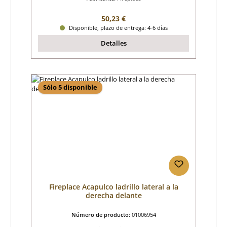
Precio normal:
50,23 €
Disponible, plazo de entrega: 4-6 días
Detalles
Sólo 5 disponible
Fireplace Acapulco ladrillo lateral a la
derecha delante
Número de producto:
01006954