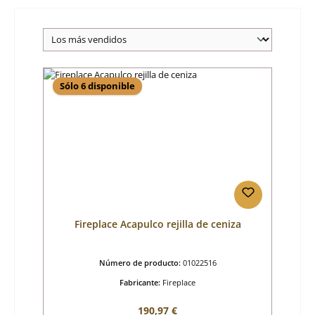
Sólo 6 disponible
Fireplace Acapulco rejilla de ceniza
Número de producto:
01022516
Fabricante:
Fireplace
Precio normal:
190,97 €