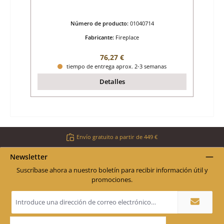
Número de producto:
01040714
Fabricante:
Fireplace
Precio normal:
76,27 €
tiempo de entrega aprox. 2-3 semanas
Detalles
Envío gratuito a partir de 449 €
Newsletter
Suscríbase ahora a nuestro boletín para recibir información útil y
promociones.
Dirección
de
correo
electrónico