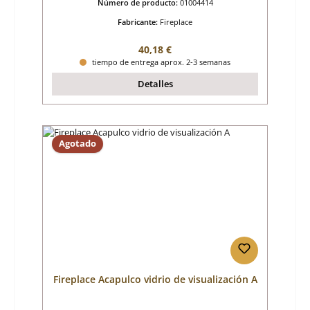
Número de producto:
01004414
Fabricante:
Fireplace
Precio normal:
40,18 €
tiempo de entrega aprox. 2-3 semanas
Detalles
Agotado
Fireplace Acapulco vidrio de visualización A