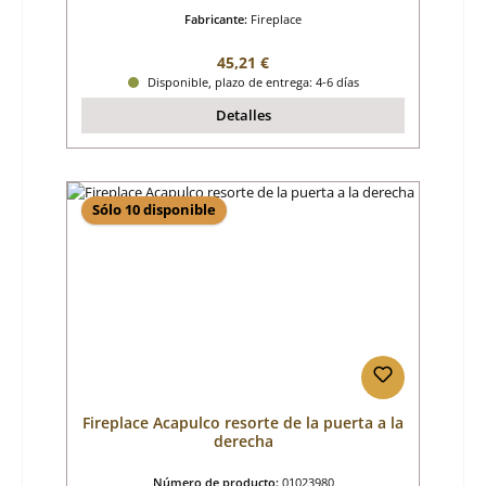
Fabricante:
Fireplace
Precio normal:
45,21 €
Disponible, plazo de entrega: 4-6 días
Detalles
Sólo 10 disponible
Fireplace Acapulco resorte de la puerta a la
derecha
Número de producto:
01023980