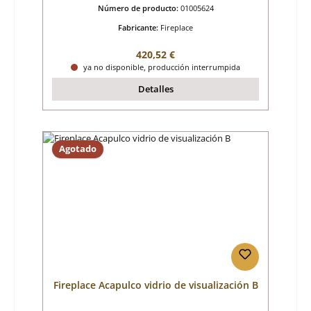
Número de producto:
01005624
Fabricante:
Fireplace
Precio normal:
420,52 €
ya no disponible, producción interrumpida
Detalles
Agotado
Fireplace Acapulco vidrio de visualización B