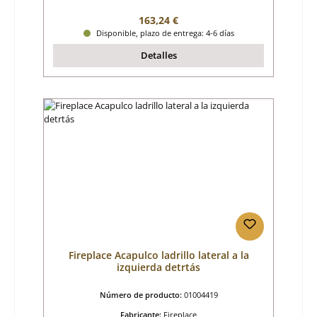
Precio normal:
163,24 €
Disponible, plazo de entrega: 4-6 días
Detalles
Fireplace Acapulco ladrillo lateral a la
izquierda detrtás
Número de producto:
01004419
Fabricante:
Fireplace