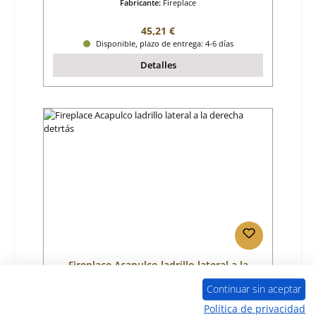
Fabricante:
Fireplace
Precio normal:
45,21 €
Disponible, plazo de entrega: 4-6 días
Detalles
Fireplace Acapulco ladrillo lateral a la
derecha detrtás
Continuar sin aceptar
Número de producto:
01023472
Política de privacidad