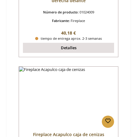
derecha delante
Número de producto:
01024009
Fabricante:
Fireplace
Precio normal:
40,18 €
tiempo de entrega aprox. 2-3 semanas
Detalles
Fireplace Acapulco caja de cenizas