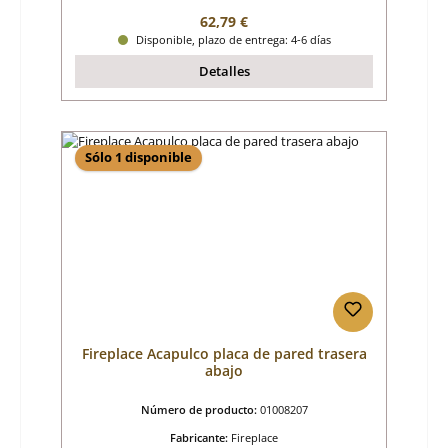
Precio normal:
62,79 €
Disponible, plazo de entrega: 4-6 días
Detalles
Sólo 1 disponible
Fireplace Acapulco placa de pared trasera
abajo
Número de producto:
01008207
Fabricante:
Fireplace