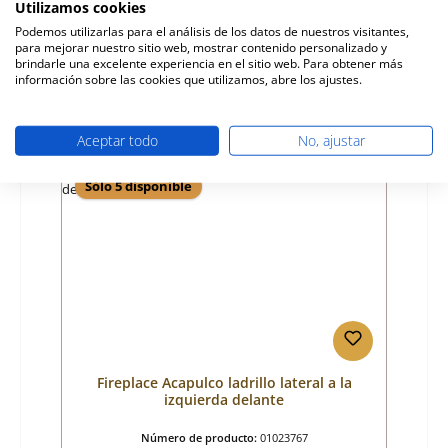
Utilizamos cookies
Fabricante:
Fireplace
Podemos utilizarlas para el análisis de los datos de nuestros visitantes,
para mejorar nuestro sitio web, mostrar contenido personalizado y
Precio normal:
50,23 €
brindarle una excelente experiencia en el sitio web. Para obtener más
Disponible, plazo de entrega: 4-6 días
información sobre las cookies que utilizamos, abre los ajustes.
Detalles
Aceptar todo
No, ajustar
Sólo 5 disponible
Fireplace Acapulco ladrillo lateral a la
izquierda delante
Número de producto:
01023767