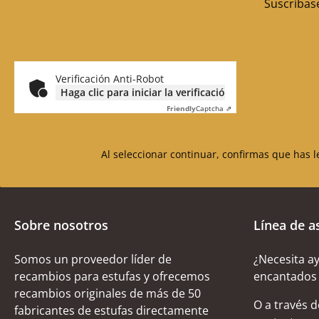
Suscríbase
Verificación Anti-Robot
Haga clic para iniciar la verificación
Friendly
Captcha ⇗
Al seleccionar continuar, confirmas que has 
Sobre nosotros
Línea de a
Somos un proveedor líder de
¿Necesita a
recambios para estufas y ofrecemos
encantados 
recambios originales de más de 50
O a través 
fabricantes de estufas directamente