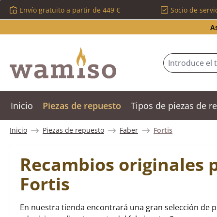
Envío gratuito a partir de 449 €
Socio de servi
tar al contenido principal
Saltar a la búsqueda
Saltar a la navegación principal
A
Inicio
Piezas de repuesto
Tipos de piezas de 
Inicio
Piezas de repuesto
Faber
Fortis
Recambios originales 
Fortis
En nuestra tienda encontrará una gran selección de p