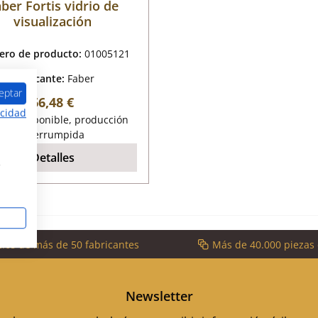
ber Fortis vidrio de
visualización
ro de producto:
01005121
Fabricante:
Faber
eptar
Precio normal:
66,48 €
acidad
 no disponible, producción
interrumpida
Detalles
s
cios de más de 50 fabricantes
Más de 40.000 piezas
Newsletter