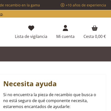
 de recambio en la gama
+10 años de experiencia
to
.
Tienes 0 artículos en tu lista de d
Lista de vigilancia
Mi cuenta
Cesta
0,00 €
Necesita ayuda
Si no encuentra la pieza de recambio que busca o
no está seguro de qué componente necesita,
estaremos encantados de ayudarle: