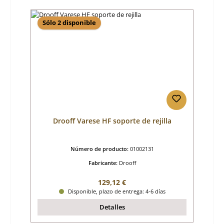
Sólo 2 disponible
Drooff Varese HF soporte de rejilla
Número de producto:
01002131
Fabricante:
Drooff
Precio normal:
129,12 €
Disponible, plazo de entrega: 4-6 días
Detalles