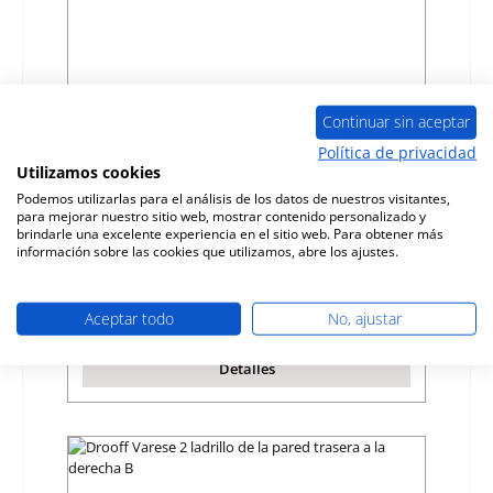
Continuar sin aceptar
Política de privacidad
Utilizamos cookies
Drooff Varese 2 desvío de tiro abajo A
Podemos utilizarlas para el análisis de los datos de nuestros visitantes,
para mejorar nuestro sitio web, mostrar contenido personalizado y
brindarle una excelente experiencia en el sitio web. Para obtener más
Número de producto:
01002894
información sobre las cookies que utilizamos, abre los ajustes.
Fabricante:
Drooff
Precio normal:
137,54 €
Aceptar todo
No, ajustar
Disponible, plazo de entrega: 4-6 días
Detalles