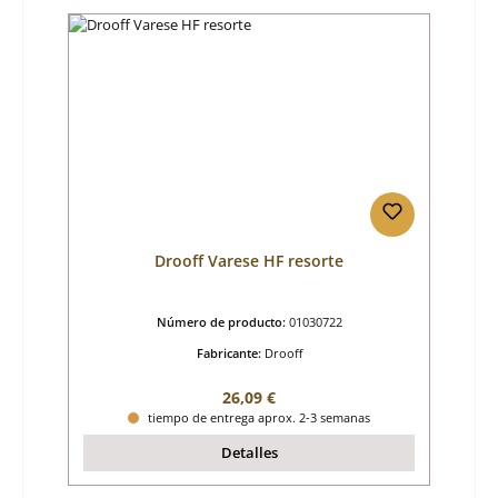
Drooff Varese HF resorte
Número de producto:
01030722
Fabricante:
Drooff
Precio normal:
26,09 €
tiempo de entrega aprox. 2-3 semanas
Detalles