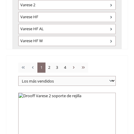
Varese 2
Varese HF
Varese HF AL
Varese HF W
Página
Página
Página
Página
1
2
3
4