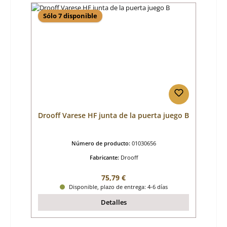
Sólo 7 disponible
Drooff Varese HF junta de la puerta juego B
Número de producto:
01030656
Fabricante:
Drooff
Precio normal:
75,79 €
Disponible, plazo de entrega: 4-6 días
Detalles