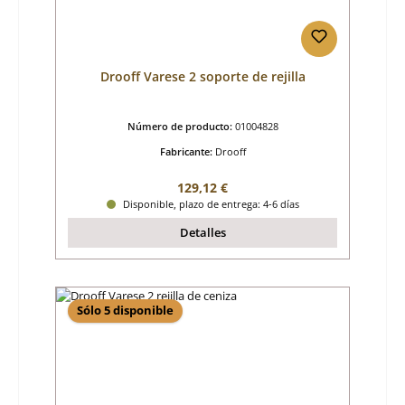
Drooff Varese 2 soporte de rejilla
Número de producto:
01004828
Fabricante:
Drooff
Precio normal:
129,12 €
Disponible, plazo de entrega: 4-6 días
Detalles
Sólo 5 disponible