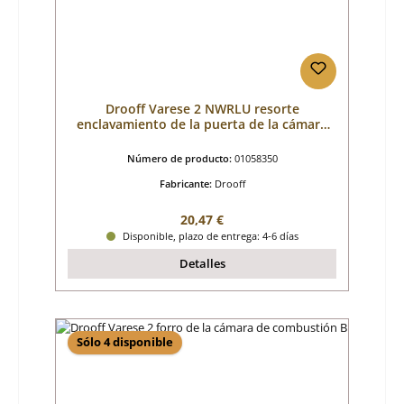
Drooff Varese 2 NWRLU resorte
enclavamiento de la puerta de la cámara
de combustión
Número de producto:
01058350
Fabricante:
Drooff
Precio normal:
20,47 €
Disponible, plazo de entrega: 4-6 días
Detalles
Sólo 4 disponible