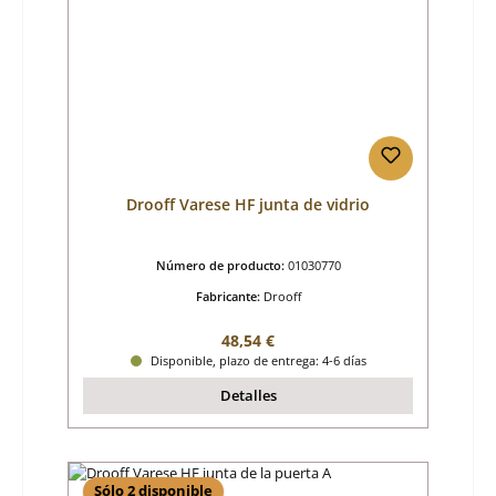
Drooff Varese HF junta de vidrio
Número de producto:
01030770
Fabricante:
Drooff
Precio normal:
48,54 €
Disponible, plazo de entrega: 4-6 días
Detalles
Sólo 2 disponible