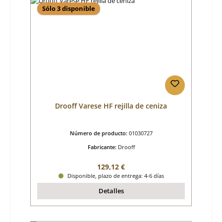
Sólo 3 disponible
Drooff Varese HF rejilla de ceniza
Número de producto:
01030727
Fabricante:
Drooff
Precio normal:
129,12 €
Disponible, plazo de entrega: 4-6 días
Detalles