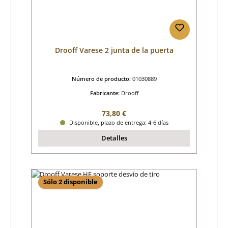
Drooff Varese 2 junta de la puerta
Número de producto:
01030889
Fabricante:
Drooff
Precio normal:
73,80 €
Disponible, plazo de entrega: 4-6 días
Detalles
Sólo 2 disponible