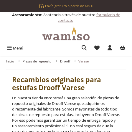
Saltar al contenido principal
Envío gratuito a partir de 449 €
Asesoramiento:
Asistencia a través de nuestro
formulario de
contacto
.
Tienes 0 artículos 
Menú
Inicio
Piezas de repuesto
Drooff
Varese
Recambios originales para
estufas Drooff Varese
En nuestra tienda encontrará una gran selección de piezas de
repuesto originales de Drooff Varese que adquirimos
directamente del fabricante. Somos mayoristas de todo tipo
de piezas de repuesto para estufas, incluyendo Drooff Varese.
Por eso podemos garantizar un tiempo de entrega rápido y
un asesoramiento profesional. Si no está seguro de que la
pieza de repuesto que busca sea la correcta, no dude en