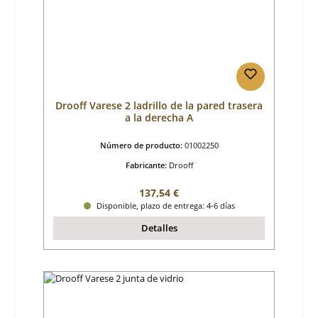
Drooff Varese 2 ladrillo de la pared trasera
a la derecha A
Número de producto:
01002250
Fabricante:
Drooff
Precio normal:
137,54 €
Disponible, plazo de entrega: 4-6 días
Detalles