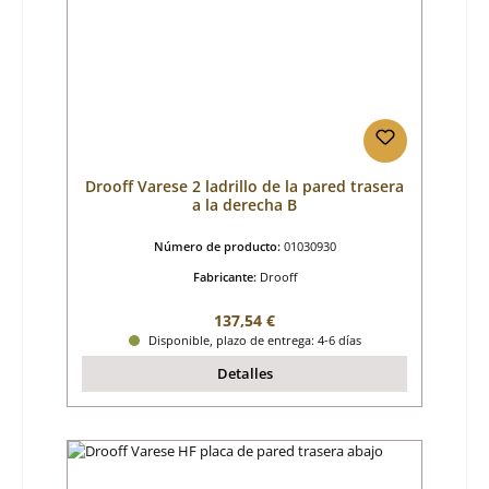
Drooff Varese 2 ladrillo de la pared trasera
a la derecha B
Número de producto:
01030930
Fabricante:
Drooff
Precio normal:
137,54 €
Disponible, plazo de entrega: 4-6 días
Detalles