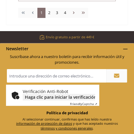
Página
Página
Página
Página
1
2
3
4
Envío gratuito a partir de 449 €
Newsletter
Suscríbase ahora a nuestro boletín para recibir información útil y
promociones.
Dirección
de
correo
electrónico
*
Verificación Anti-Robot
Haga clic para iniciar la verificación
Friendly
Captcha ⇗
Política de privacidad
Al seleccionar continuar, confirmas que has leído nuestra
información de protección de datos
y que has aceptado nuestros
términos y condiciones generales
.