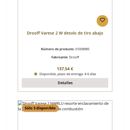
Drooff Varese 2 W desvío de tiro abajo
Número de producto:
01058985
Fabricante:
Drooff
Precio normal:
137,54 €
Disponible, plazo de entrega: 4-6 días
Detalles
Sólo 3 disponible