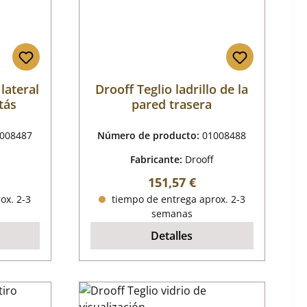
 lateral
Drooff Teglio ladrillo de la
tás
pared trasera
008487
Número de producto:
01008488
Fabricante:
Drooff
al:
Precio normal:
151,57 €
ox. 2-3
tiempo de entrega aprox. 2-3
semanas
Detalles