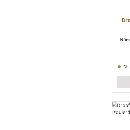
Dro
Núme
Disp