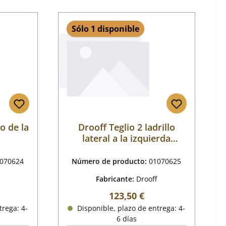
Sólo 1 disponible
lo de la
Drooff Teglio 2 ladrillo
lateral a la izquierda
detrtás
070624
Número de producto:
01070625
Fabricante:
Drooff
al:
Precio normal:
123,50 €
trega: 4-
Disponible, plazo de entrega: 4-
6 días