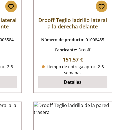
 lateral
Drooff Teglio ladrillo lateral
ante
a la derecha delante
006584
Número de producto:
01008485
Fabricante:
Drooff
al:
Precio normal:
151,57 €
ox. 2-3
tiempo de entrega aprox. 2-3
semanas
Detalles