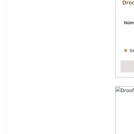
Droo
Núme
ti