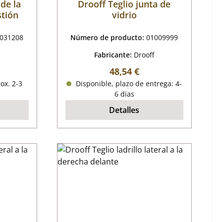
 de la
Drooff Teglio junta de
tión
vidrio
031208
Número de producto:
01009999
Fabricante:
Drooff
al:
Precio normal:
48,54 €
ox. 2-3
Disponible, plazo de entrega: 4-
6 días
Detalles