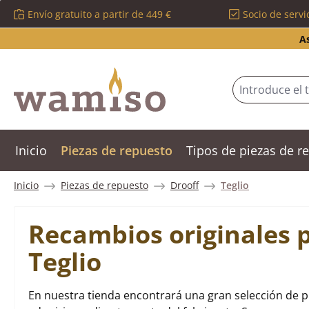
Envío gratuito a partir de 449 €
Socio de servi
tar al contenido principal
Saltar a la búsqueda
Saltar a la navegación principal
A
Inicio
Piezas de repuesto
Tipos de piezas de 
Inicio
Piezas de repuesto
Drooff
Teglio
Recambios originales p
Teglio
En nuestra tienda encontrará una gran selección de p