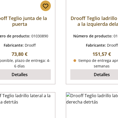
off Teglio junta de la
Drooff Teglio ladrillo
puerta
a la izquierda del
ro de producto:
01030890
Número de producto:
01
Fabricante:
Drooff
Fabricante:
Drooff
Precio normal:
Precio norm
73,80 €
151,57 €
onible, plazo de entrega: 4-
tiempo de entrega apr
6 días
semanas
Detalles
Detalles