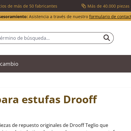
cios de más de 50 fabricantes
Más de 40.000 piezas
sesoramiento:
Asistencia a través de nuestro
formulario de contac
recambio
ara estufas Drooff
iezas de repuesto originales de Drooff Teglio que