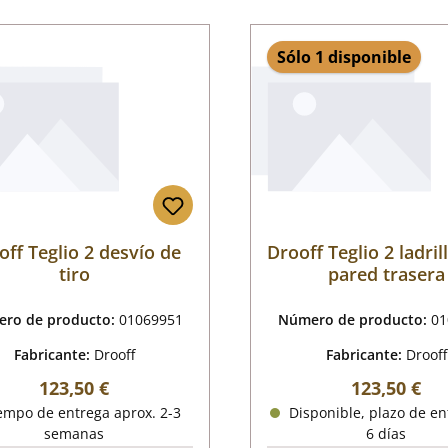
Sólo 1 disponible
off Teglio 2 desvío de
Drooff Teglio 2 ladril
tiro
pared trasera
ro de producto:
01069951
Número de producto:
01
Fabricante:
Drooff
Fabricante:
Drooff
Precio normal:
Precio norm
123,50 €
123,50 €
empo de entrega aprox. 2-3
Disponible, plazo de en
semanas
6 días