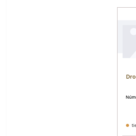
Dro
Núme
ti