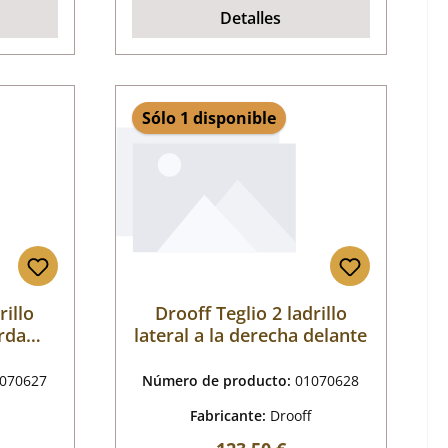
Detalles
Sólo 1 disponible
rillo
Drooff Teglio 2 ladrillo
erda
lateral a la derecha delante
070627
Número de producto:
01070628
Fabricante:
Drooff