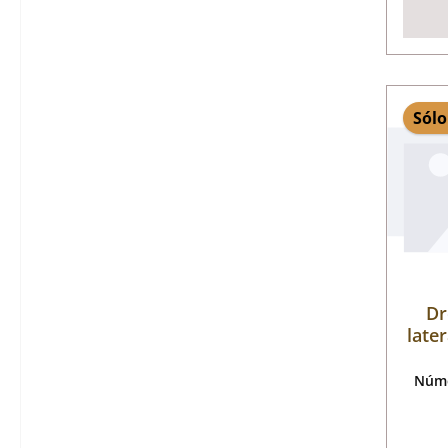
Sólo
Dr
later
Núme