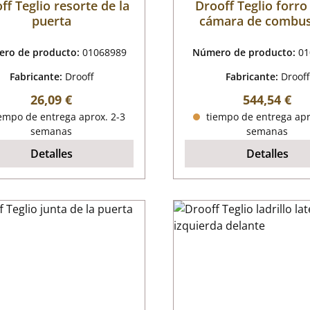
ff Teglio resorte de la
Drooff Teglio forro
puerta
cámara de combus
ro de producto:
01068989
Número de producto:
01
Fabricante:
Drooff
Fabricante:
Drooff
Precio normal:
Precio norm
26,09 €
544,54 €
empo de entrega aprox. 2-3
tiempo de entrega apr
semanas
semanas
Detalles
Detalles