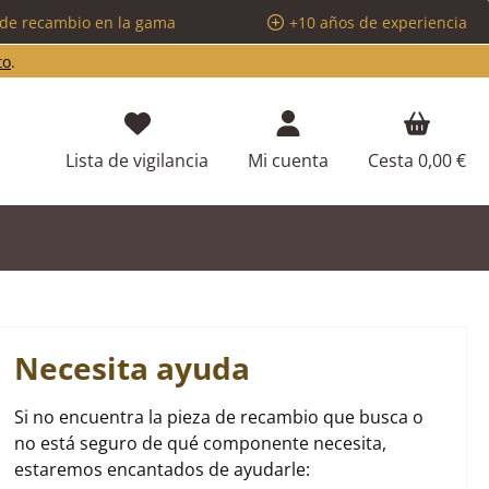
 de recambio en la gama
+10 años de experiencia
to
.
Tienes 0 artículos en tu lista de d
Lista de vigilancia
Mi cuenta
Cesta
0,00 €
Necesita ayuda
Si no encuentra la pieza de recambio que busca o
no está seguro de qué componente necesita,
estaremos encantados de ayudarle: