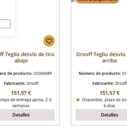
s
f Teglio desvío de tiro
Drooff Teglio desvío 
abajo
arriba
ro de producto:
01008489
Número de producto:
01
Fabricante:
Drooff
Fabricante:
Drooff
Precio normal:
Precio norm
151,57 €
151,57 €
empo de entrega aprox. 2-3
Disponible, plazo de en
semanas
6 días
Detalles
Detalles