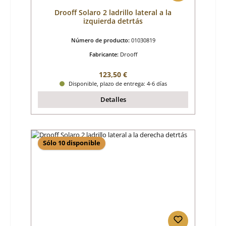
Drooff Solaro 2 ladrillo lateral a la
izquierda detrtás
Número de producto:
01030819
Fabricante:
Drooff
Precio normal:
123,50 €
Disponible, plazo de entrega: 4-6 días
Detalles
Sólo 10 disponible