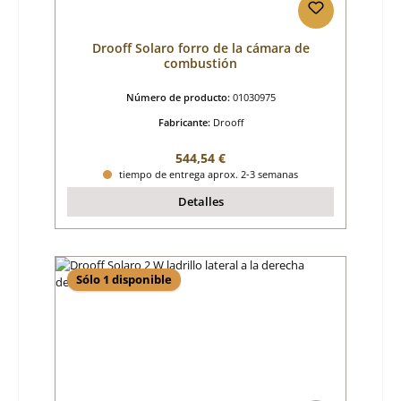
Drooff Solaro forro de la cámara de
combustión
Número de producto:
01030975
Fabricante:
Drooff
Precio normal:
544,54 €
tiempo de entrega aprox. 2-3 semanas
Detalles
Sólo 1 disponible