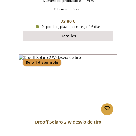
Número de producto:
01042496
Fabricante:
Drooff
Precio normal:
73,80 €
Disponible, plazo de entrega: 4-6 días
Detalles
Sólo 1 disponible
Drooff Solaro 2 W desvío de tiro