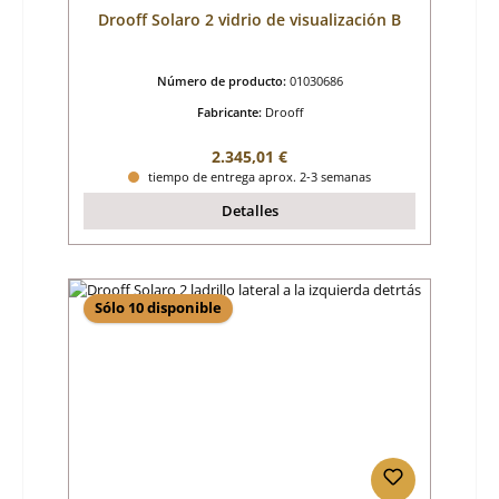
Drooff Solaro 2 vidrio de visualización B
Número de producto:
01030686
Fabricante:
Drooff
Precio normal:
2.345,01 €
tiempo de entrega aprox. 2-3 semanas
Detalles
Sólo 10 disponible