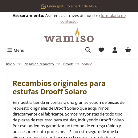
Saltar al contenido principal
Envío gratuito a partir de 449 €
Asesoramiento:
Asistencia a través de nuestro
formulario de
contacto
.
Tienes 0 artículos 
Menú
Inicio
Piezas de repuesto
Drooff
Solaro
Recambios originales para
estufas Drooff Solaro
En nuestra tienda encontrará una gran selección de piezas de
repuesto originales de Drooff Solaro que adquirimos
directamente del fabricante. Somos mayoristas de todo tipo
de piezas de repuesto para estufas, incluyendo Drooff Solaro.
Por eso podemos garantizar un tiempo de entrega rápido y
un asesoramiento profesional. Si no está seguro de que la
pieza de repuesto que busca sea la correcta, no dude en