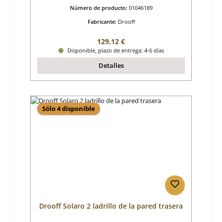
Número de producto:
01046189
Fabricante:
Drooff
Precio normal:
129,12 €
Disponible, plazo de entrega: 4-6 días
Detalles
Sólo 4 disponible
Drooff Solaro 2 ladrillo de la pared trasera