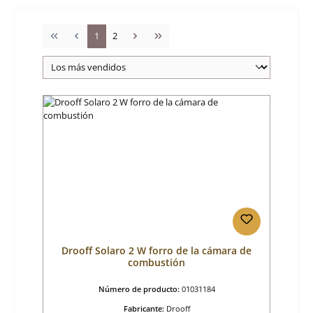
Página
Página
1
2
Drooff Solaro 2 W forro de la cámara de
combustión
Número de producto:
01031184
Fabricante:
Drooff