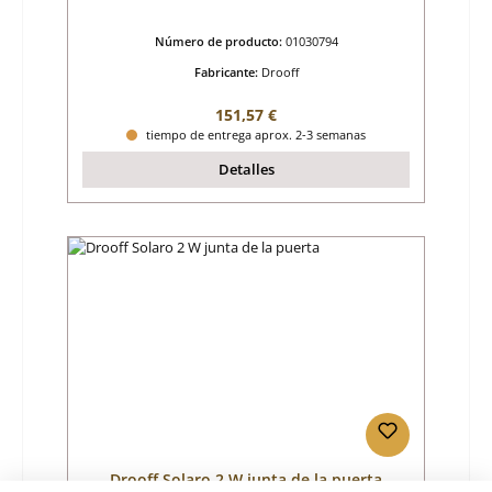
Número de producto:
01030794
Fabricante:
Drooff
Precio normal:
151,57 €
tiempo de entrega aprox. 2-3 semanas
Detalles
Drooff Solaro 2 W junta de la puerta