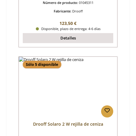
Número de producto:
01045311
Fabricante:
Drooff
Precio normal:
123,50 €
Disponible, plazo de entrega: 4-6 días
Detalles
Sólo 5 disponible
Drooff Solaro 2 W rejilla de ceniza