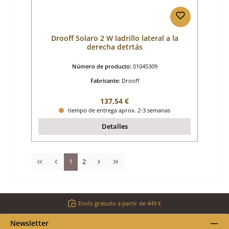
Drooff Solaro 2 W ladrillo lateral a la
derecha detrtás
Número de producto:
01045309
Fabricante:
Drooff
Precio normal:
137,54 €
tiempo de entrega aprox. 2-3 semanas
Detalles
Página
Página
1
2
Envío gratuito a partir de 449 €
Newsletter