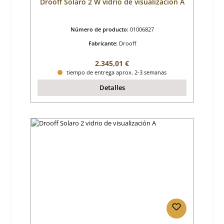
Drooff Solaro 2 W vidrio de visualización A
Número de producto:
01006827
Fabricante:
Drooff
Precio normal:
2.345,01 €
tiempo de entrega aprox. 2-3 semanas
Detalles