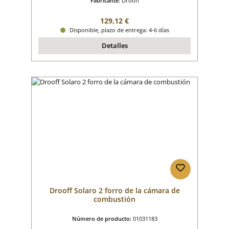
Fabricante:
Drooff
Precio normal:
129,12 €
Disponible, plazo de entrega: 4-6 días
Detalles
Drooff Solaro 2 forro de la cámara de
combustión
Número de producto:
01031183