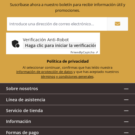
Suscríbase ahora a nuestro boletín para recibir información útil y
promociones.
Dirección
de
correo
electrónico
*
Verificación Anti-Robot
Haga clic para iniciar la verificación
Friendly
Captcha ⇗
Política de privacidad
Al seleccionar continuar, confirmas que has leído nuestra
información de protección de datos
y que has aceptado nuestros
términos y condiciones generales
.
Sobre nosotros
Línea de asistencia
Servicio de tienda
Información
Formas de pago