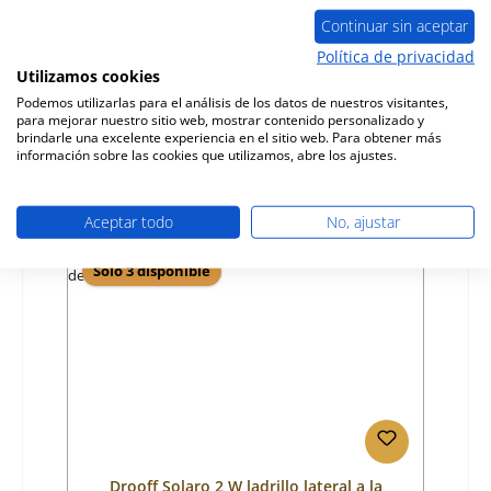
Continuar sin aceptar
Número de producto:
01048342
Política de privacidad
Utilizamos cookies
Fabricante:
Drooff
Podemos utilizarlas para el análisis de los datos de nuestros visitantes,
para mejorar nuestro sitio web, mostrar contenido personalizado y
Precio normal:
73,80 €
brindarle una excelente experiencia en el sitio web. Para obtener más
Disponible, plazo de entrega: 4-6 días
información sobre las cookies que utilizamos, abre los ajustes.
Detalles
Aceptar todo
No, ajustar
Sólo 3 disponible
Drooff Solaro 2 W ladrillo lateral a la