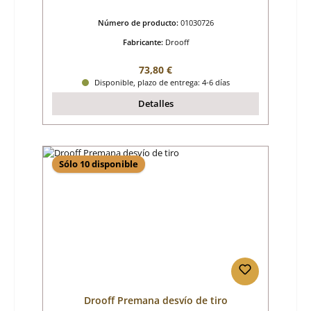
Número de producto:
01030726
Fabricante:
Drooff
Precio normal:
73,80 €
Disponible, plazo de entrega: 4-6 días
Detalles
Sólo 10 disponible
Drooff Premana desvío de tiro