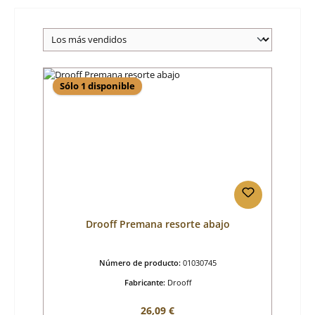
Sólo 1 disponible
Drooff Premana resorte abajo
Número de producto:
01030745
Fabricante:
Drooff
Precio normal:
26,09 €