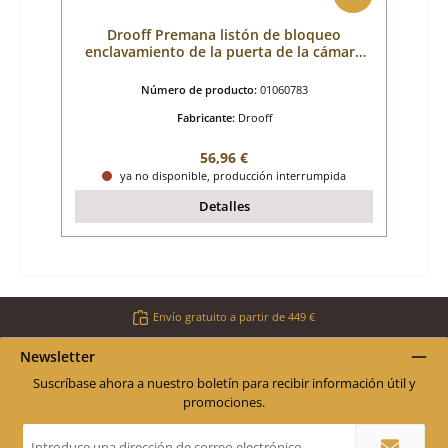
Drooff Premana listón de bloqueo
enclavamiento de la puerta de la cámara
de combustión
Número de producto:
01060783
Fabricante:
Drooff
Precio normal:
56,96 €
ya no disponible, producción interrumpida
Detalles
Envío gratuito a partir de 449 €
Newsletter
Suscríbase ahora a nuestro boletín para recibir información útil y
promociones.
Dirección
de