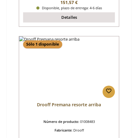
Precio normal:
151,57 €
Disponible, plazo de entrega: 4-6 días
Detalles
Sólo 1 disponible
Drooff Premana resorte arriba
Número de producto:
01008483
Fabricante:
Drooff