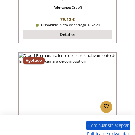
Fabricante:
Drooff
Precio normal:
79,42 €
Disponible, plazo de entrega: 4-6 días
Detalles
Agotado
Drooff Premana saliente de cierre
enclavamiento de la puerta de la cámara
Continuar sin aceptar
de combustión
Política de privacidad