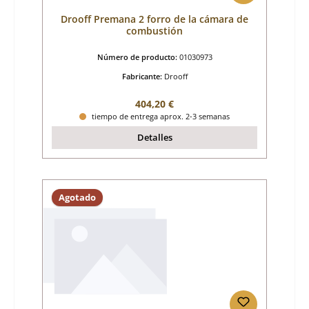
Drooff Premana 2 forro de la cámara de
combustión
Número de producto:
01030973
Fabricante:
Drooff
Precio normal:
404,20 €
tiempo de entrega aprox. 2-3 semanas
Detalles
Agotado