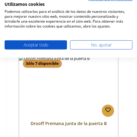
Número de producto:
01060782
Utilizamos cookies
Fabricante:
Drooff
Podemos utilizarlas para el análisis de los datos de nuestros visitantes,
para mejorar nuestro sitio web, mostrar contenido personalizado y
brindarle una excelente experiencia en el sitio web. Para obtener más
Precio normal:
42,93 €
información sobre las cookies que utilizamos, abre los ajustes.
ya no disponible, producción interrumpida
Detalles
Aceptar todo
No, ajustar
Sólo 7 disponible
Drooff Premana junta de la puerta B