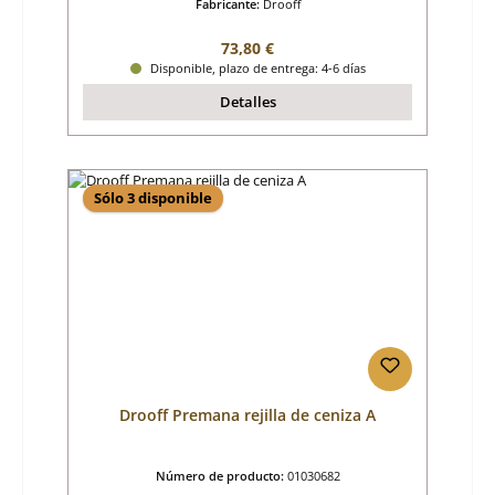
Fabricante:
Drooff
Precio normal:
73,80 €
Disponible, plazo de entrega: 4-6 días
Detalles
Sólo 3 disponible
Drooff Premana rejilla de ceniza A
Número de producto:
01030682