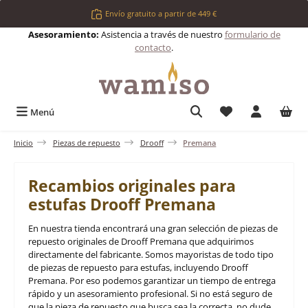
Saltar al contenido principal
Envío gratuito a partir de 449 €
Asesoramiento:
Asistencia a través de nuestro
formulario de
contacto
.
Tienes 0 artículos 
Menú
Inicio
Piezas de repuesto
Drooff
Premana
Recambios originales para
estufas Drooff Premana
En nuestra tienda encontrará una gran selección de piezas de
repuesto originales de Drooff Premana que adquirimos
directamente del fabricante. Somos mayoristas de todo tipo
de piezas de repuesto para estufas, incluyendo Drooff
Premana. Por eso podemos garantizar un tiempo de entrega
rápido y un asesoramiento profesional. Si no está seguro de
que la pieza de repuesto que busca sea la correcta, no dude