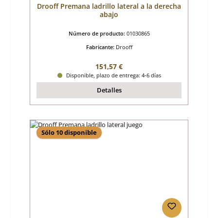
Drooff Premana ladrillo lateral a la derecha
abajo
Número de producto:
01030865
Fabricante:
Drooff
Precio normal:
151,57 €
Disponible, plazo de entrega: 4-6 días
Detalles
Sólo 10 disponible