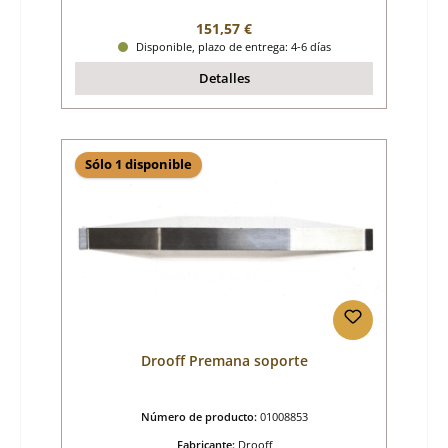
Precio normal:
151,57 €
Disponible, plazo de entrega: 4-6 días
Detalles
Sólo 1 disponible
Drooff Premana soporte
Número de producto:
01008853
Fabricante:
Drooff