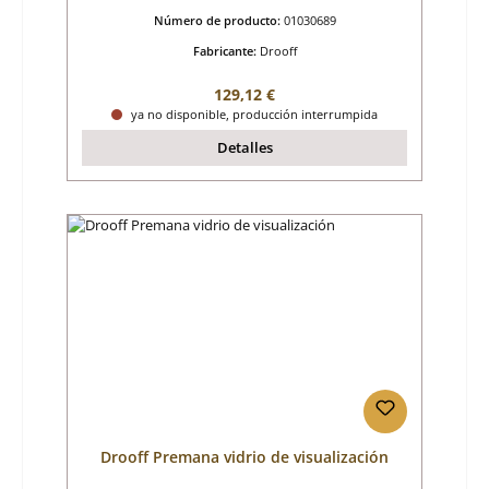
Número de producto:
01030689
Fabricante:
Drooff
Precio normal:
129,12 €
ya no disponible, producción interrumpida
Detalles
Drooff Premana vidrio de visualización