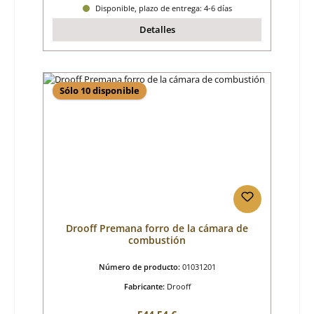
Disponible, plazo de entrega: 4-6 días
Detalles
Sólo 10 disponible
Drooff Premana forro de la cámara de
combustión
Número de producto:
01031201
Fabricante:
Drooff
Precio normal: