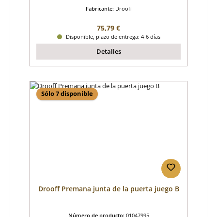
Fabricante:
Drooff
Precio normal:
75,79 €
Disponible, plazo de entrega: 4-6 días
Detalles
Sólo 7 disponible
Drooff Premana junta de la puerta juego B
Número de producto:
01047995