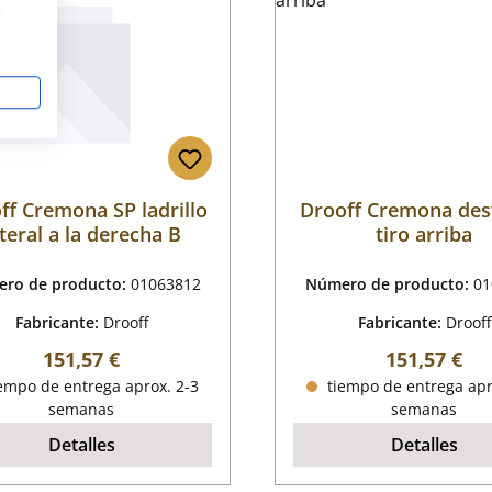
s
ff Cremona SP ladrillo
Drooff Cremona des
ateral a la derecha B
tiro arriba
ro de producto:
01063812
Número de producto:
01
Fabricante:
Drooff
Fabricante:
Drooff
Precio normal:
Precio norm
151,57 €
151,57 €
empo de entrega aprox. 2-3
tiempo de entrega apr
semanas
semanas
Detalles
Detalles