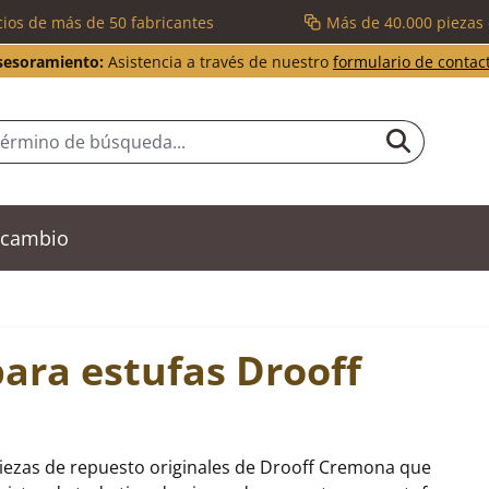
cios de más de 50 fabricantes
Más de 40.000 piezas
sesoramiento:
Asistencia a través de nuestro
formulario de contac
recambio
ara estufas Drooff
piezas de repuesto originales de Drooff Cremona que