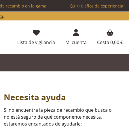
 de recambio en la gama
+10 años de experiencia
to
.
Tienes 0 artículos en tu lista de d
Lista de vigilancia
Mi cuenta
Cesta
0,00 €
Necesita ayuda
Si no encuentra la pieza de recambio que busca o
no está seguro de qué componente necesita,
estaremos encantados de ayudarle: