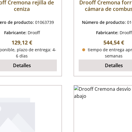
off Cremona rejilla de
Drooff Cremona forr
ceniza
cámara de combus
ro de producto:
01063739
Número de producto:
01
Fabricante:
Drooff
Fabricante:
Drooff
Precio normal:
Precio norm
129,12 €
544,54 €
onible, plazo de entrega: 4-
tiempo de entrega apr
6 días
semanas
Detalles
Detalles