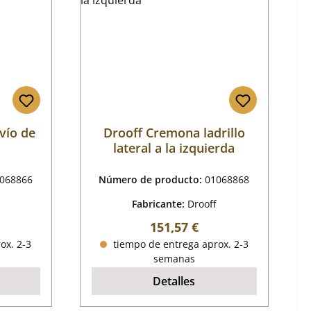
vío de
Drooff Cremona ladrillo
lateral a la izquierda
068866
Número de producto:
01068868
Fabricante:
Drooff
al:
Precio normal:
151,57 €
ox. 2-3
tiempo de entrega aprox. 2-3
semanas
Detalles