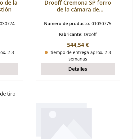
o de la
Drooff Cremona SP forro
tión
de la cámara de
combustión A
030774
Número de producto:
01030775
Fabricante:
Drooff
al:
Precio normal:
544,54 €
ox. 2-3
tiempo de entrega aprox. 2-3
semanas
Detalles