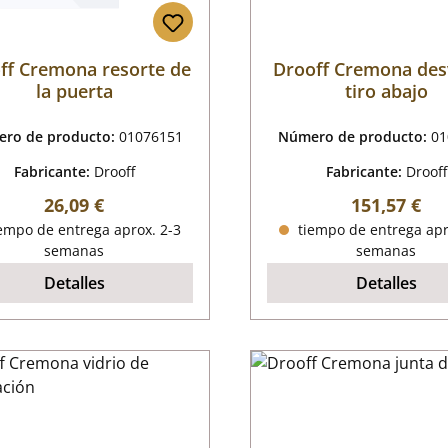
ff Cremona resorte de
Drooff Cremona des
la puerta
tiro abajo
ro de producto:
01076151
Número de producto:
01
Fabricante:
Drooff
Fabricante:
Drooff
Precio normal:
Precio norm
26,09 €
151,57 €
empo de entrega aprox. 2-3
tiempo de entrega apr
semanas
semanas
Detalles
Detalles