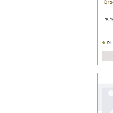
Dro
Núme
Disp