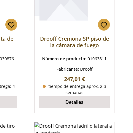
ta de
Drooff Cremona SP piso de
la cámara de fuego
030876
Número de producto:
01063811
Fabricante:
Drooff
mal:
Precio normal:
247,01 €
trega: 4-
tiempo de entrega aprox. 2-3
semanas
Detalles