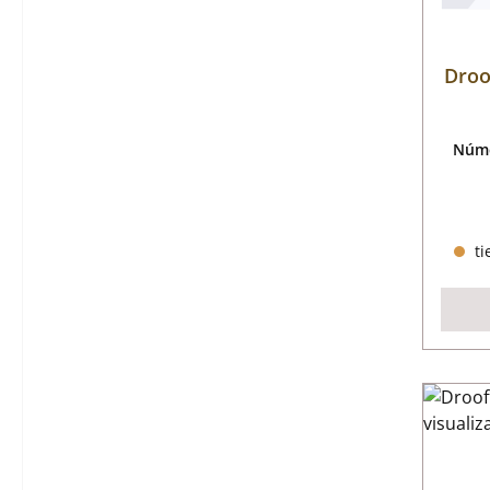
Droo
Núme
ti