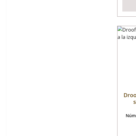
Droo
s
Núme