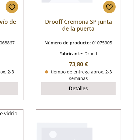
vío de
Drooff Cremona SP junta
de la puerta
068867
Número de producto:
01075905
Fabricante:
Drooff
al:
Precio normal:
73,80 €
ox. 2-3
tiempo de entrega aprox. 2-3
semanas
Detalles