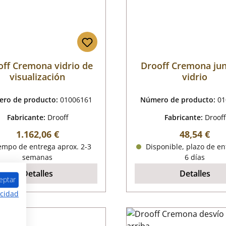
off Cremona vidrio de
Drooff Cremona jun
visualización
vidrio
ro de producto:
01006161
Número de producto:
01
Fabricante:
Drooff
Fabricante:
Drooff
Precio normal:
Precio nor
1.162,06 €
48,54 €
empo de entrega aprox. 2-3
Disponible, plazo de en
semanas
6 días
Detalles
Detalles
eptar
acidad