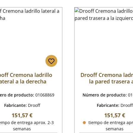
off Cremona ladrillo
Drooff Cremona ladr
lateral a la derecha
la pared trasera a
izquierda
ro de producto:
01068869
Número de producto:
01
Fabricante:
Drooff
Fabricante:
Drooff
Precio normal:
Precio norm
151,57 €
151,57 €
empo de entrega aprox. 2-3
tiempo de entrega apr
semanas
semanas