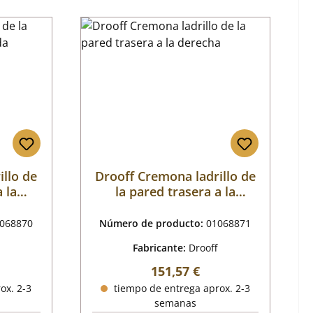
illo de
Drooff Cremona ladrillo de
 la
la pared trasera a la
derecha
068870
Número de producto:
01068871
Fabricante:
Drooff
al:
Precio normal:
151,57 €
ox. 2-3
tiempo de entrega aprox. 2-3
semanas