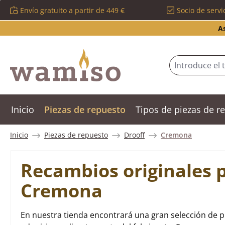
Envío gratuito a partir de 449 €
Socio de servi
tar al contenido principal
Saltar a la búsqueda
Saltar a la navegación principal
A
Inicio
Piezas de repuesto
Tipos de piezas de 
Inicio
Piezas de repuesto
Drooff
Cremona
Recambios originales p
Cremona
En nuestra tienda encontrará una gran selección de 