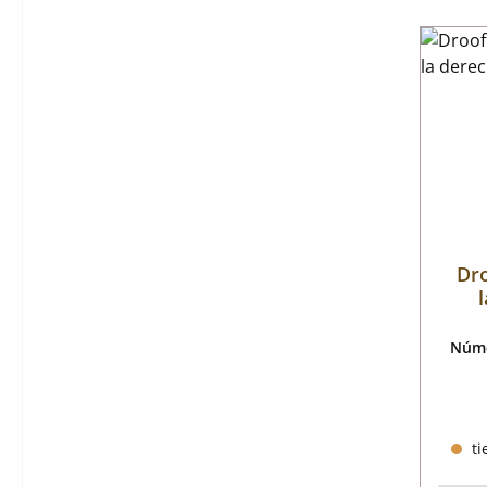
Dro
Núme
ti