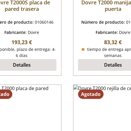
vre T2000S placa de
Dovre T2000 manija
pared trasera
puerta
ro de producto:
01060146
Número de producto:
01
Fabricante:
Dovre
Fabricante:
Dovre
Precio normal:
Precio nor
193,23 €
83,32 €
onible, plazo de entrega: 4-
tiempo de entrega apr
6 días
semanas
Detalles
Detalles
tado
Agotado