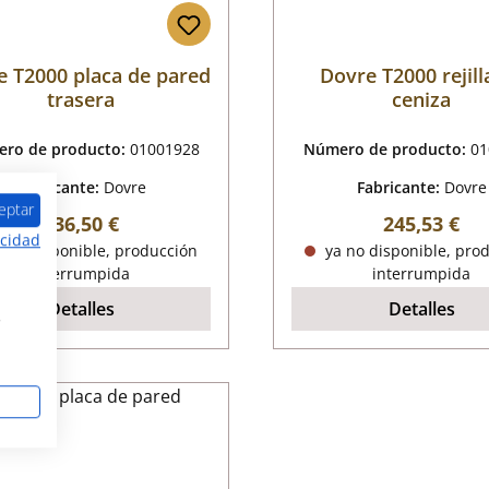
e T2000 placa de pared
Dovre T2000 rejill
trasera
ceniza
ro de producto:
01001928
Número de producto:
01
Fabricante:
Dovre
Fabricante:
Dovre
eptar
Precio normal:
Precio norm
136,50 €
245,53 €
acidad
 no disponible, producción
ya no disponible, pro
interrumpida
interrumpida
Detalles
Detalles
s
tado