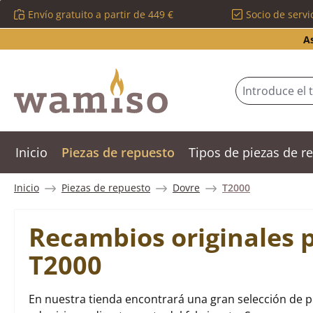
Envío gratuito a partir de 449 €
Socio de servi
tar al contenido principal
Saltar a la búsqueda
Saltar a la navegación principal
A
Inicio
Piezas de repuesto
Tipos de piezas de 
Inicio
Piezas de repuesto
Dovre
T2000
Recambios originales 
T2000
En nuestra tienda encontrará una gran selección de p