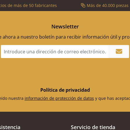
cios de más de 50 fabricantes
Más de 40.000 piezas
Newsletter
 ahora a nuestro boletín para recibir información útil y p
Dirección
de
correo
electrónico
*
Política de privacidad
leído nuestra
información de protección de datos
y que has acepta
sistencia
Servicio de tienda