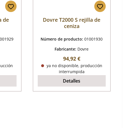
a de
Dovre T2000 S rejilla de
ceniza
001929
Número de producto:
01001930
Fabricante:
Dovre
al:
Precio normal:
94,92 €
ducción
ya no disponible, producción
interrumpida
Detalles