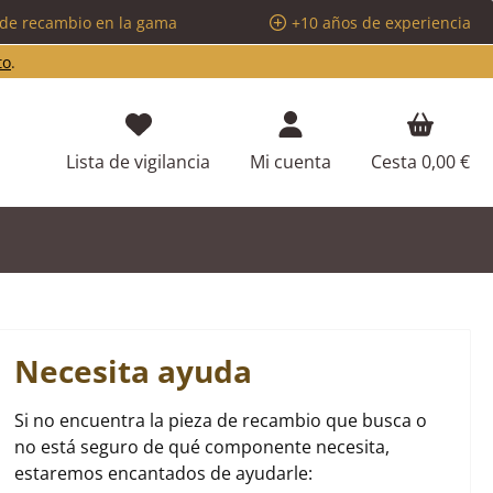
 de recambio en la gama
+10 años de experiencia
to
.
Tienes 0 artículos en tu lista de d
Lista de vigilancia
Mi cuenta
Cesta
0,00 €
Necesita ayuda
Si no encuentra la pieza de recambio que busca o
no está seguro de qué componente necesita,
estaremos encantados de ayudarle: