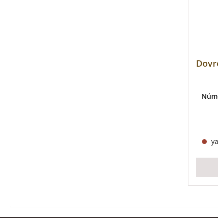
Dovr
Núme
ya