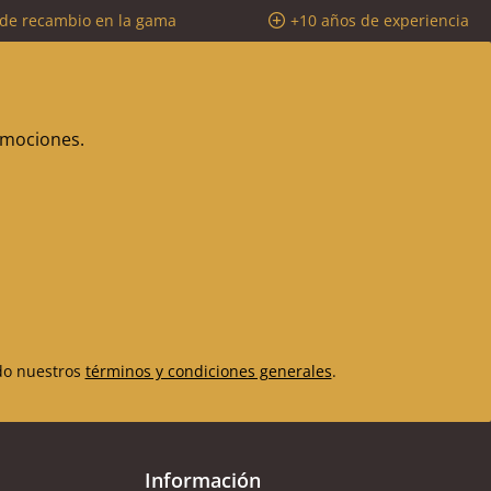
 de recambio en la gama
+10 años de experiencia
romociones.
do nuestros
términos y condiciones generales
.
Información