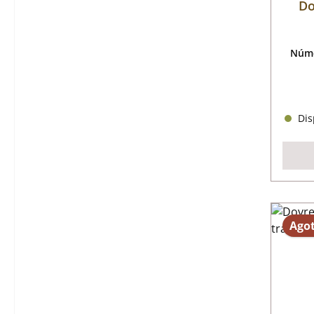
Do
Núme
Disp
Ago