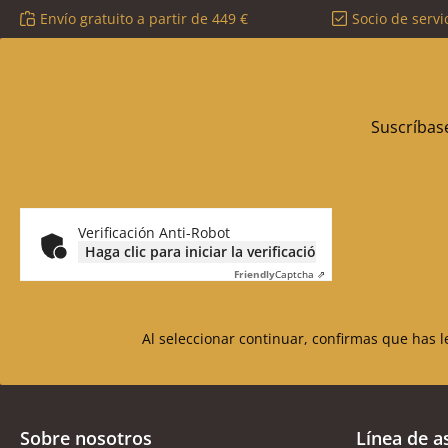
Envío gratuito a partir de 449 €
Socio de servi
Suscríbase
Verificación Anti-Robot
Haga clic para iniciar la verificación
Friendly
Captcha ⇗
Al seleccionar continuar, confirmas que has 
Sobre nosotros
Línea de a