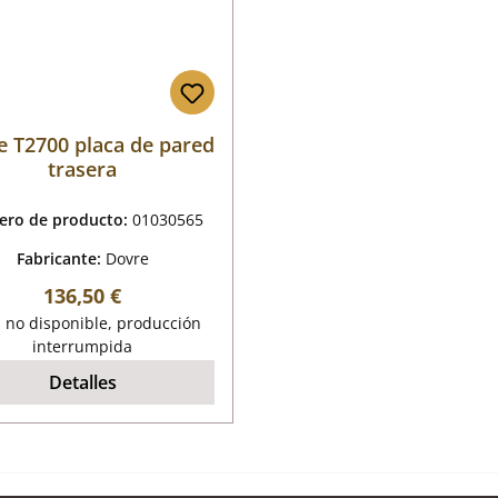
e T2700 placa de pared
trasera
ro de producto:
01030565
Fabricante:
Dovre
Precio normal:
136,50 €
 no disponible, producción
interrumpida
Detalles