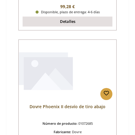
Precio normal:
99,28 €
Disponible, plazo de entrega: 4-6 días
Detalles
Dovre Phoenix II desvío de tiro abajo
Número de producto:
01072685
Fabricante:
Dovre