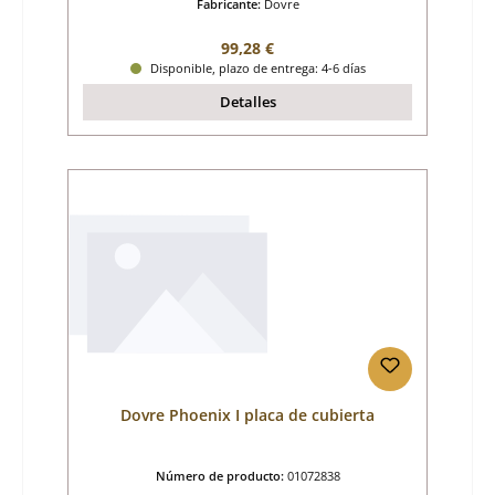
Fabricante:
Dovre
Precio normal:
99,28 €
Disponible, plazo de entrega: 4-6 días
Detalles
Dovre Phoenix I placa de cubierta
Número de producto:
01072838