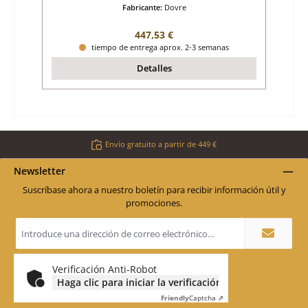
Fabricante:
Dovre
Precio normal:
447,53 €
tiempo de entrega aprox. 2-3 semanas
Detalles
Envío gratuito a partir de 449 €
Newsletter
Suscríbase ahora a nuestro boletín para recibir información útil y
promociones.
Dirección
de
correo
electrónico
*
Verificación Anti-Robot
Haga clic para iniciar la verificación
Friendly
Captcha ⇗