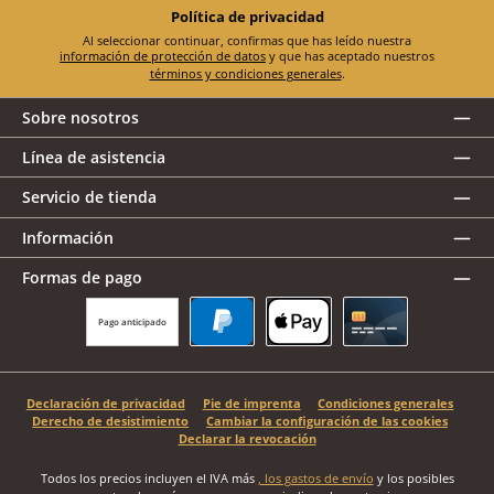
Política de privacidad
Al seleccionar continuar, confirmas que has leído nuestra
información de protección de datos
y que has aceptado nuestros
términos y condiciones generales
.
Sobre nosotros
Línea de asistencia
Servicio de tienda
Información
Formas de pago
Pago anticipado
PayPal
Apple Pay
Tarjeta de crédito
Declaración de privacidad
Pie de imprenta
Condiciones generales
Derecho de desistimiento
Cambiar la configuración de las cookies
Declarar la revocación
Todos los precios incluyen el IVA más
, los gastos de envío
y los posibles