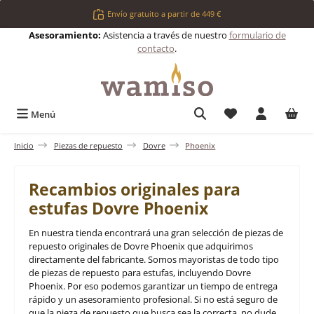
Saltar al contenido principal
Envío gratuito a partir de 449 €
Asesoramiento:
Asistencia a través de nuestro
formulario de
contacto
.
Tienes 0 artículos 
Menú
Inicio
Piezas de repuesto
Dovre
Phoenix
Recambios originales para
estufas Dovre Phoenix
En nuestra tienda encontrará una gran selección de piezas de
repuesto originales de Dovre Phoenix que adquirimos
directamente del fabricante. Somos mayoristas de todo tipo
de piezas de repuesto para estufas, incluyendo Dovre
Phoenix. Por eso podemos garantizar un tiempo de entrega
rápido y un asesoramiento profesional. Si no está seguro de
que la pieza de repuesto que busca sea la correcta, no dude