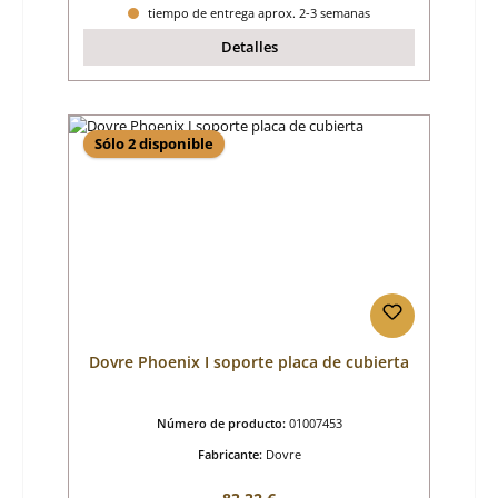
tiempo de entrega aprox. 2-3 semanas
Detalles
Sólo 2 disponible
Dovre Phoenix I soporte placa de cubierta
Número de producto:
01007453
Fabricante:
Dovre
Precio normal: