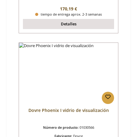
Precio normal:
170,19 €
tiempo de entrega aprox. 2-3 semanas
Detalles
Dovre Phoenix I vidrio de visualización
Número de producto:
01030566
Fabricante:
Dovre