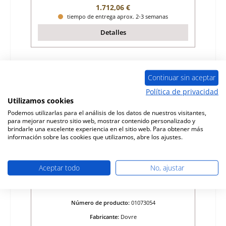
Precio normal:
1.712,06 €
tiempo de entrega aprox. 2-3 semanas
Detalles
Sólo 1 disponible
Continuar sin aceptar
Política de privacidad
Utilizamos cookies
Podemos utilizarlas para el análisis de los datos de nuestros visitantes,
para mejorar nuestro sitio web, mostrar contenido personalizado y
brindarle una excelente experiencia en el sitio web. Para obtener más
información sobre las cookies que utilizamos, abre los ajustes.
Aceptar todo
No, ajustar
Dovre Phoenix II junta de vidrio
Número de producto:
01073054
Fabricante:
Dovre