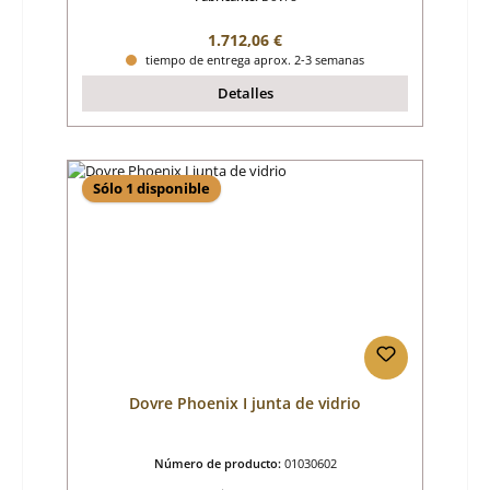
Precio normal:
1.712,06 €
tiempo de entrega aprox. 2-3 semanas
Detalles
Sólo 1 disponible
Dovre Phoenix I junta de vidrio
Número de producto:
01030602