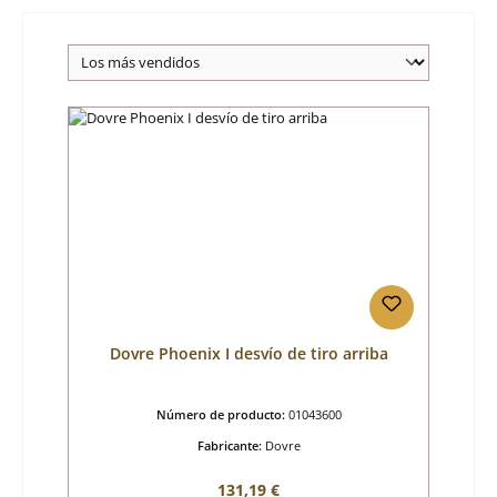
Dovre Phoenix I desvío de tiro arriba
Número de producto:
01043600
Fabricante:
Dovre
Precio normal:
131,19 €