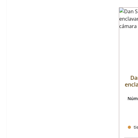
Da
encl
Núme
ti