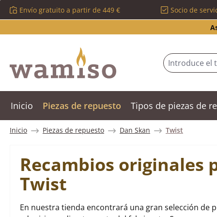
Envío gratuito a partir de 449 €
Socio de servi
tar al contenido principal
Saltar a la búsqueda
Saltar a la navegación principal
A
Inicio
Piezas de repuesto
Tipos de piezas de 
Inicio
Piezas de repuesto
Dan Skan
Twist
Recambios originales 
Twist
En nuestra tienda encontrará una gran selección de p