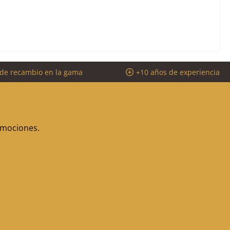
 de recambio en la gama
+10 años de experiencia
romociones.