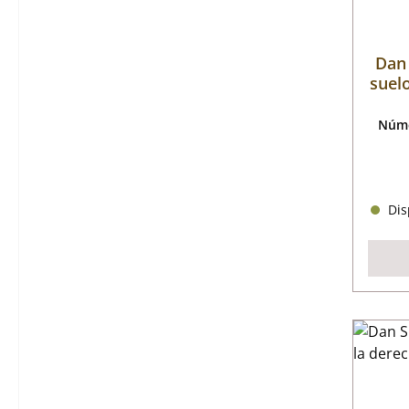
Dan 
suelo
Núme
Disp