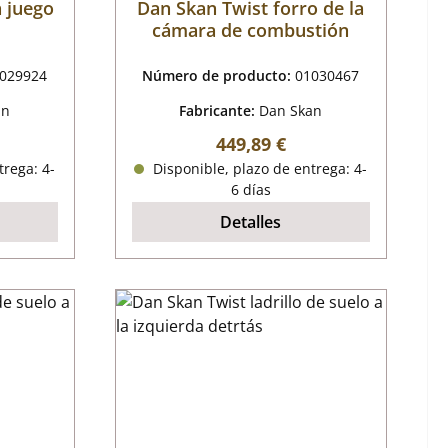
a juego
Dan Skan Twist forro de la
cámara de combustión
029924
Número de producto:
01030467
an
Fabricante:
Dan Skan
al:
Precio normal:
449,89 €
trega: 4-
Disponible, plazo de entrega: 4-
6 días
Detalles