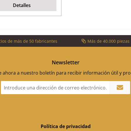
Detalles
cios de más de 50 fabricantes
Más de 40.000 piezas
Newsletter
 ahora a nuestro boletín para recibir información útil y p
Dirección
de
correo
electrónico
*
Política de privacidad