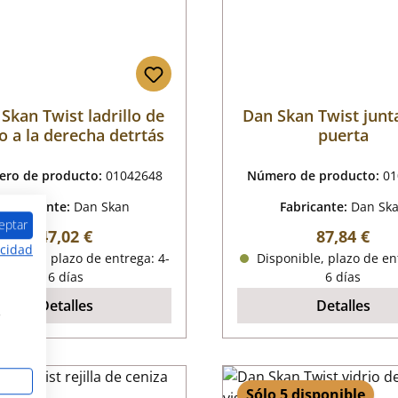
Skan Twist ladrillo de
Dan Skan Twist junta
o a la derecha detrtás
puerta
ro de producto:
01042648
Número de producto:
01
Fabricante:
Dan Skan
Fabricante:
Dan Sk
eptar
Precio normal:
Precio nor
47,02 €
87,84 €
acidad
onible, plazo de entrega: 4-
Disponible, plazo de en
6 días
6 días
Detalles
Detalles
s
Sólo 5 disponible