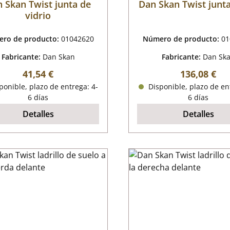
 Skan Twist junta de
Dan Skan Twist junt
vidrio
ro de producto:
01042620
Número de producto:
01
Fabricante:
Dan Skan
Fabricante:
Dan Sk
Precio normal:
Precio norm
41,54 €
136,08 €
onible, plazo de entrega: 4-
Disponible, plazo de en
6 días
6 días
Detalles
Detalles