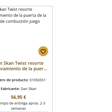
n Skan Twist resorte
avamiento de la puerta
de la cámara de
combustión juego
ro de producto:
01056551
Fabricante:
Dan Skan
Precio normal:
56,95 €
empo de entrega aprox. 2-3
semanas