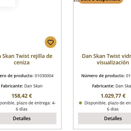
 Skan Twist rejilla de
Dan Skan Twist vid
ceniza
visualización
ro de producto:
01030004
Número de producto:
01
Fabricante:
Dan Skan
Fabricante:
Dan Sk
Precio normal:
Precio norm
158,42 €
1.029,77 €
onible, plazo de entrega: 4-
Disponible, plazo de en
6 días
6 días
Detalles
Detalles