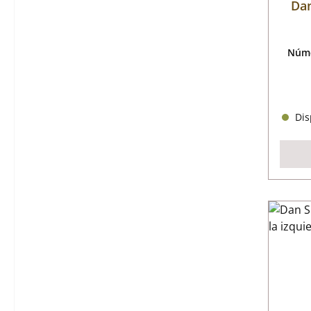
Dan
Núme
Disp