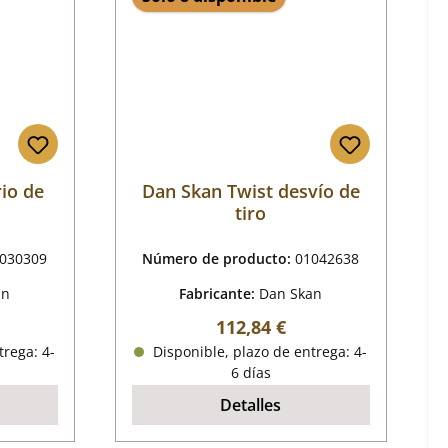
rio de
Dan Skan Twist desvío de
tiro
030309
Número de producto:
01042638
an
Fabricante:
Dan Skan
al:
Precio normal:
112,84 €
trega: 4-
Disponible, plazo de entrega: 4-
6 días
Detalles