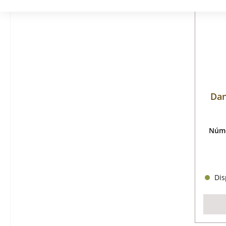
Dan
Núme
Disp