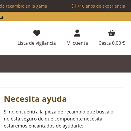
 de recambio en la gama
+10 años de experiencia
to
.
Tienes 0 artículos en tu lista de d
Lista de vigilancia
Mi cuenta
Cesta
0,00 €
Necesita ayuda
Si no encuentra la pieza de recambio que busca o
no está seguro de qué componente necesita,
estaremos encantados de ayudarle: