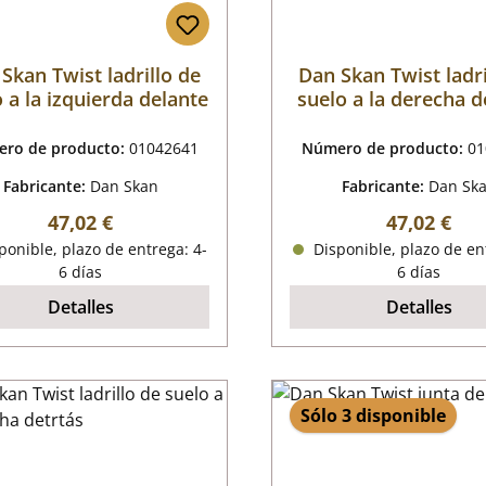
Skan Twist ladrillo de
Dan Skan Twist ladri
 a la izquierda delante
suelo a la derecha d
ro de producto:
01042641
Número de producto:
01
Fabricante:
Dan Skan
Fabricante:
Dan Sk
Precio normal:
Precio nor
47,02 €
47,02 €
onible, plazo de entrega: 4-
Disponible, plazo de en
6 días
6 días
Detalles
Detalles
Sólo 3 disponible