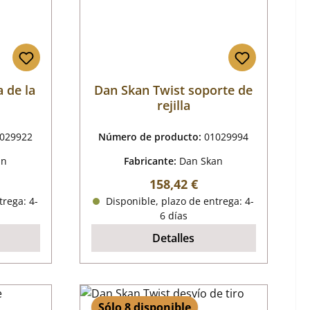
 de la
Dan Skan Twist soporte de
rejilla
029922
Número de producto:
01029994
an
Fabricante:
Dan Skan
mal:
Precio normal:
158,42 €
trega: 4-
Disponible, plazo de entrega: 4-
6 días
Detalles
Sólo 8 disponible