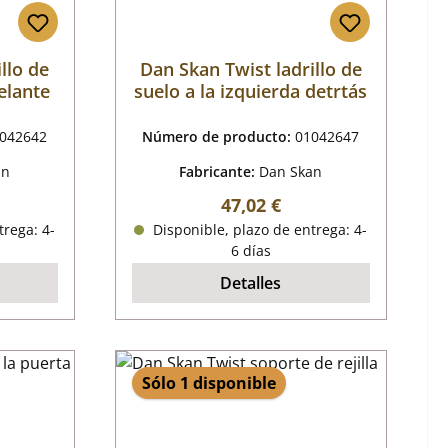
llo de
Dan Skan Twist ladrillo de
elante
suelo a la izquierda detrtás
042642
Número de producto:
01042647
an
Fabricante:
Dan Skan
mal:
Precio normal:
47,02 €
trega: 4-
Disponible, plazo de entrega: 4-
6 días
Detalles
Sólo 1 disponible