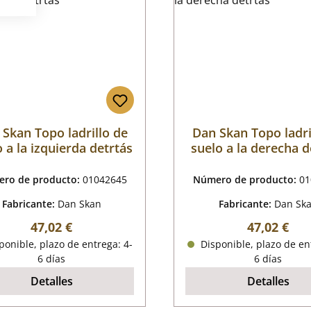
Skan Topo ladrillo de
Dan Skan Topo ladri
 a la izquierda detrtás
suelo a la derecha d
ro de producto:
01042645
Número de producto:
01
Fabricante:
Dan Skan
Fabricante:
Dan Sk
Precio normal:
Precio nor
47,02 €
47,02 €
onible, plazo de entrega: 4-
Disponible, plazo de en
6 días
6 días
Detalles
Detalles