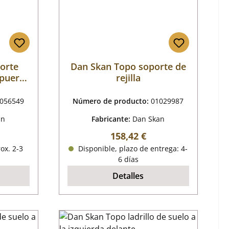
orte
Dan Skan Topo soporte de
 puerta
rejilla
e
go
056549
Número de producto:
01029987
an
Fabricante:
Dan Skan
mal:
Precio normal:
158,42 €
ox. 2-3
Disponible, plazo de entrega: 4-
6 días
Detalles