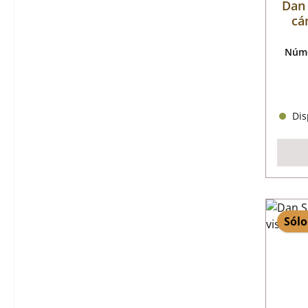
Dan 
cá
Núme
Disp
Sólo