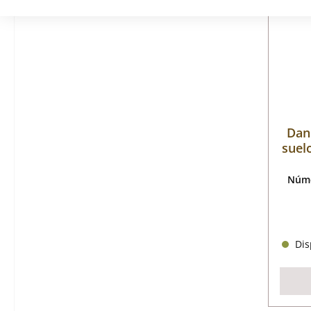
Dan 
suelo
Núme
Disp