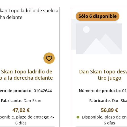
Sólo 6 disponible
Skan Topo ladrillo de
Dan Skan Topo desv
o a la derecha delante
tiro juego
ro de producto:
01042644
Número de producto:
01
Fabricante:
Dan Skan
Fabricante:
Dan Sk
Precio normal:
Precio nor
47,02 €
56,89 €
onible, plazo de entrega: 4-
Disponible, plazo de en
6 días
6 días