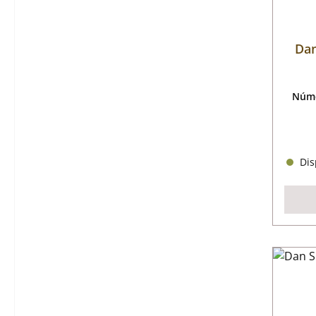
Dan
Núme
Disp