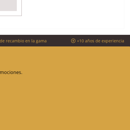
 de recambio en la gama
+10 años de experiencia
romociones.