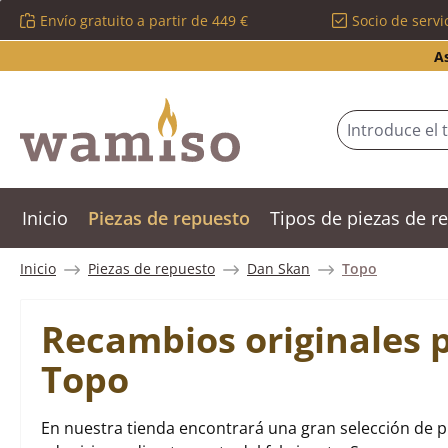
Envío gratuito a partir de 449 €
Socio de servi
tar al contenido principal
Saltar a la búsqueda
Saltar a la navegación principal
A
Inicio
Piezas de repuesto
Tipos de piezas de 
Inicio
Piezas de repuesto
Dan Skan
Topo
Recambios originales 
Topo
En nuestra tienda encontrará una gran selección de 