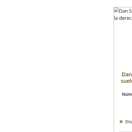
Dan 
suel
Núme
Disp