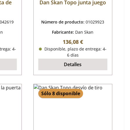
ta de
Dan Skan Topo junta juego
042619
Número de producto:
01029923
an
Fabricante:
Dan Skan
mal:
Precio normal:
136,08 €
trega: 4-
Disponible, plazo de entrega: 4-
6 días
Detalles
Sólo 8 disponible