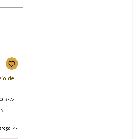
ío de
063722
an
mal:
trega: 4-