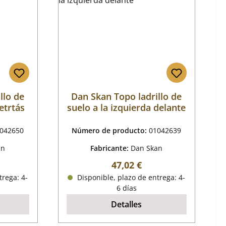
llo de
Dan Skan Topo ladrillo de
etrtás
suelo a la izquierda delante
042650
Número de producto:
01042639
an
Fabricante:
Dan Skan
mal:
Precio normal:
47,02 €
trega: 4-
Disponible, plazo de entrega: 4-
6 días
Detalles