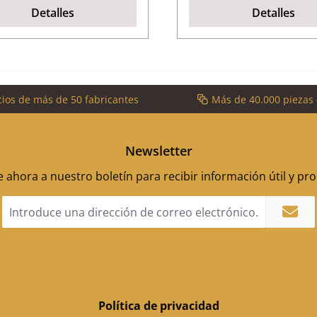
Detalles
Detalles
cios de más de 50 fabricantes
Más de 40.000 piezas
Newsletter
 ahora a nuestro boletín para recibir información útil y p
Dirección
de
correo
electrónico
*
Política de privacidad