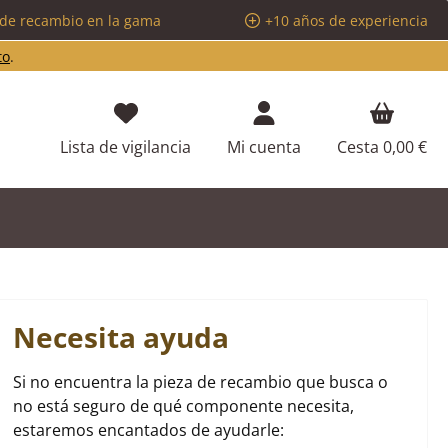
 de recambio en la gama
+10 años de experiencia
to
.
Tienes 0 artículos en tu lista de d
Lista de vigilancia
Mi cuenta
Cesta
0,00 €
Necesita ayuda
Si no encuentra la pieza de recambio que busca o
no está seguro de qué componente necesita,
estaremos encantados de ayudarle: