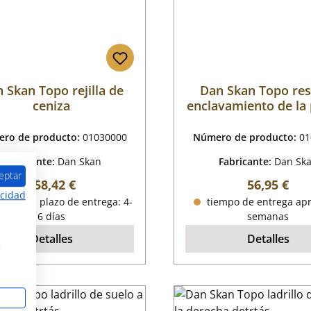
 Skan Topo rejilla de
Dan Skan Topo res
ceniza
enclavamiento de la
de la cámara d
combustión jue
ro de producto:
01030000
Número de producto:
01
Fabricante:
Dan Skan
Fabricante:
Dan Sk
eptar
Precio normal:
Precio nor
158,42 €
56,95 €
acidad
onible, plazo de entrega: 4-
tiempo de entrega apr
6 días
semanas
Detalles
Detalles
s