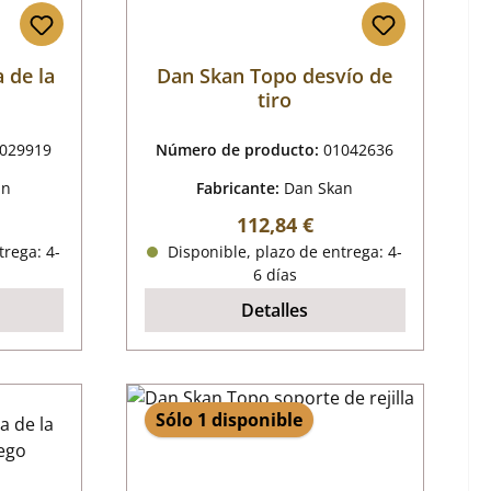
 de la
Dan Skan Topo desvío de
tiro
029919
Número de producto:
01042636
an
Fabricante:
Dan Skan
mal:
Precio normal:
112,84 €
trega: 4-
Disponible, plazo de entrega: 4-
6 días
Detalles
Sólo 1 disponible