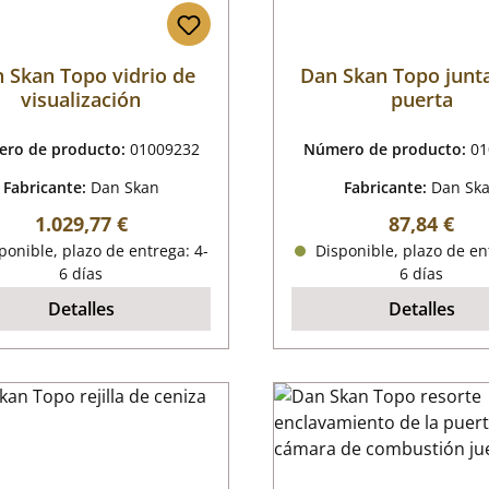
 Skan Topo vidrio de
Dan Skan Topo junta
visualización
puerta
ro de producto:
01009232
Número de producto:
01
Fabricante:
Dan Skan
Fabricante:
Dan Sk
Precio normal:
Precio nor
1.029,77 €
87,84 €
onible, plazo de entrega: 4-
Disponible, plazo de en
6 días
6 días
Detalles
Detalles