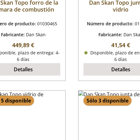
Skan Topo forro de la
Dan Skan Topo jun
mara de combustión
vidrio
ro de producto:
01030465
Número de producto:
01
Fabricante:
Dan Skan
Fabricante:
Dan Sk
Precio normal:
Precio nor
449,89 €
41,54 €
onible, plazo de entrega: 4-
Disponible, plazo de en
6 días
6 días
Detalles
Detalles
 5 disponible
Sólo 3 disponible