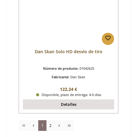
Dan Skan Solo HD desvío de tiro
Número de producto:
01042625
Fabricante:
Dan Skan
Precio normal:
122,24 €
Disponible, plazo de entrega: 4-6 días
Detalles
Página
Página
1
2