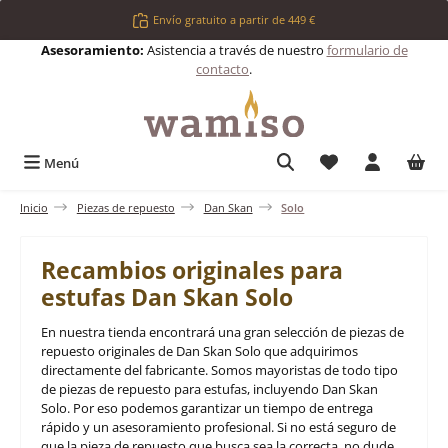
Saltar al contenido principal
Envío gratuito a partir de 449 €
Asesoramiento:
Asistencia a través de nuestro
formulario de
contacto
.
Tienes 0 artículos 
Menú
Inicio
Piezas de repuesto
Dan Skan
Solo
Recambios originales para
estufas Dan Skan Solo
En nuestra tienda encontrará una gran selección de piezas de
repuesto originales de Dan Skan Solo que adquirimos
directamente del fabricante. Somos mayoristas de todo tipo
de piezas de repuesto para estufas, incluyendo Dan Skan
Solo. Por eso podemos garantizar un tiempo de entrega
rápido y un asesoramiento profesional. Si no está seguro de
que la pieza de repuesto que busca sea la correcta, no dude