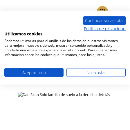
Continuar sin aceptar
Dan Skan Solo vidrio de visualización B
Política de privacidad
Utilizamos cookies
Número de producto:
01058028
Podemos utilizarlas para el análisis de los datos de nuestros visitantes,
para mejorar nuestro sitio web, mostrar contenido personalizado y
Fabricante:
Dan Skan
brindarle una excelente experiencia en el sitio web. Para obtener más
información sobre las cookies que utilizamos, abre los ajustes.
Precio normal:
571,24 €
tiempo de entrega aprox. 2-3 semanas
Aceptar todo
No, ajustar
Detalles