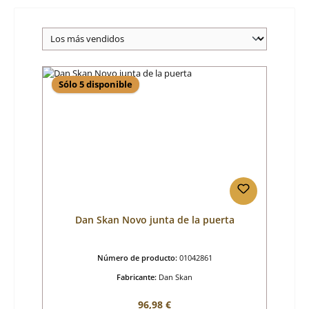
Sólo 5 disponible
Dan Skan Novo junta de la puerta
Número de producto:
01042861
Fabricante:
Dan Skan
Precio normal:
96,98 €