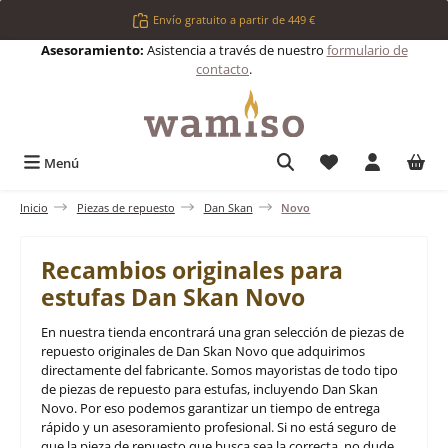
Saltar al contenido principal
Envío gratuito a partir de 449 €
Asesoramiento:
Asistencia a través de nuestro
formulario de
contacto
.
Tienes 0 artículos 
Menú
Inicio
Piezas de repuesto
Dan Skan
Novo
Recambios originales para
estufas Dan Skan Novo
En nuestra tienda encontrará una gran selección de piezas de
repuesto originales de Dan Skan Novo que adquirimos
directamente del fabricante. Somos mayoristas de todo tipo
de piezas de repuesto para estufas, incluyendo Dan Skan
Novo. Por eso podemos garantizar un tiempo de entrega
rápido y un asesoramiento profesional. Si no está seguro de
que la pieza de repuesto que busca sea la correcta, no dude