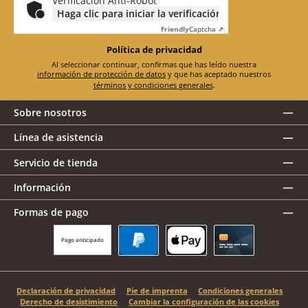
Verificación Anti-Robot
Haga clic para iniciar la verificación
Friendly
Captcha ⇗
Política de privacidad
Al seleccionar continuar, confirmas que has leído nuestra
información de protección de datos
y que has aceptado nuestros
términos y condiciones generales
.
Sobre nosotros
Línea de asistencia
Servicio de tienda
Información
Formas de pago
Pago anticipado
PayPal
Apple Pay
Tarjeta de crédito
Declaración de privacidad
Pie de imprenta
Condiciones generales
Derecho de desistimiento
Cambiar la configuración de las cookies