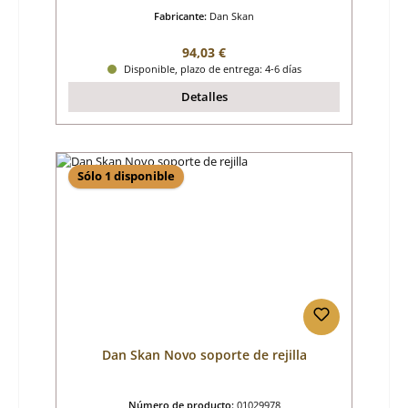
Fabricante:
Dan Skan
Precio normal:
94,03 €
Disponible, plazo de entrega: 4-6 días
Detalles
Sólo 1 disponible
Dan Skan Novo soporte de rejilla
Número de producto:
01029978