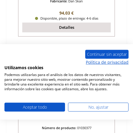
Fabricante:
Dan Skan
Precio normal:
94,03 €
Disponible, plazo de entrega: 4-6 días
Detalles
Sólo 7 disponible
Continuar sin aceptar
Política de privacidad
Utilizamos cookies
Podemos utilizarlas para el análisis de los datos de nuestros visitantes,
para mejorar nuestro sitio web, mostrar contenido personalizado y
brindarle una excelente experiencia en el sitio web. Para obtener más
información sobre las cookies que utilizamos, abre los ajustes.
Aceptar todo
No, ajustar
Dan Skan Novo ladrillo lateral a la
izquierda
Número de producto:
01030377