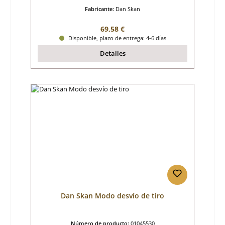
Fabricante:
Dan Skan
Precio normal:
69,58 €
Disponible, plazo de entrega: 4-6 días
Detalles
Dan Skan Modo desvío de tiro
Número de producto:
01045530