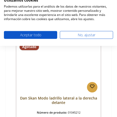
Fabricante:
Dan Skan
Podemos utilizarlas para el análisis de los datos de nuestros visitantes,
para mejorar nuestro sitio web, mostrar contenido personalizado y
Precio normal:
608,82 €
brindarle una excelente experiencia en el sitio web. Para obtener más
Disponible, plazo de entrega: 4-6 días
información sobre las cookies que utilizamos, abre los ajustes.
Detalles
Aceptar todo
No, ajustar
Agotado
Dan Skan Modo ladrillo lateral a la derecha
delante
Número de producto:
01045212