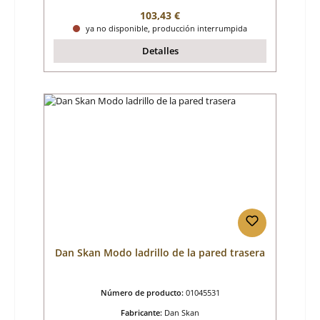
Precio normal:
103,43 €
ya no disponible, producción interrumpida
Detalles
Dan Skan Modo ladrillo de la pared trasera
Número de producto:
01045531
Fabricante:
Dan Skan