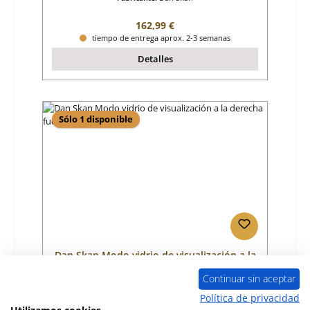
Precio normal:
162,99 €
tiempo de entrega aprox. 2-3 semanas
Detalles
Sólo 1 disponible
Dan Skan Modo vidrio de visualización a la
derecha fuera
Continuar sin aceptar
Número de producto:
01030084
Política de privacidad
Utilizamos cookies