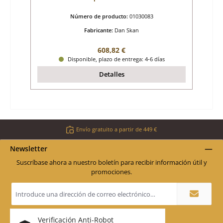
Número de producto:
01030083
Fabricante:
Dan Skan
Precio normal:
608,82 €
Disponible, plazo de entrega: 4-6 días
Detalles
Envío gratuito a partir de 449 €
Newsletter
Suscríbase ahora a nuestro boletín para recibir información útil y
promociones.
Dirección
de
correo
electrónico
*
Verificación Anti-Robot