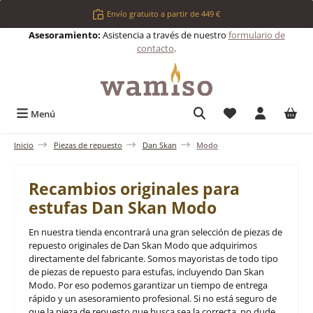
Saltar al contenido principal
Envío gratuito a partir de 449 €
Asesoramiento:
Asistencia a través de nuestro
formulario de
contacto
.
Tienes 0 artículos 
Menú
Inicio
Piezas de repuesto
Dan Skan
Modo
Recambios originales para
estufas Dan Skan Modo
En nuestra tienda encontrará una gran selección de piezas de
repuesto originales de Dan Skan Modo que adquirimos
directamente del fabricante. Somos mayoristas de todo tipo
de piezas de repuesto para estufas, incluyendo Dan Skan
Modo. Por eso podemos garantizar un tiempo de entrega
rápido y un asesoramiento profesional. Si no está seguro de
que la pieza de repuesto que busca sea la correcta, no dude