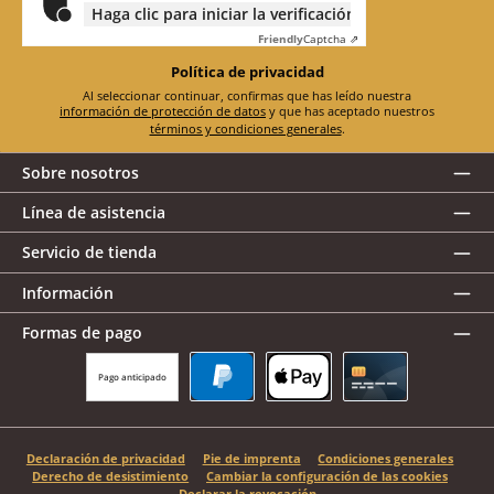
Haga clic para iniciar la verificación
Friendly
Captcha ⇗
Política de privacidad
Al seleccionar continuar, confirmas que has leído nuestra
información de protección de datos
y que has aceptado nuestros
términos y condiciones generales
.
Sobre nosotros
Línea de asistencia
Servicio de tienda
Información
Formas de pago
Pago anticipado
PayPal
Apple Pay
Tarjeta de crédito
Declaración de privacidad
Pie de imprenta
Condiciones generales
Derecho de desistimiento
Cambiar la configuración de las cookies
Declarar la revocación