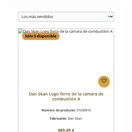
Sólo 5 disponible
Dan Skan Logo forro de la cámara de
combustión A
Número de producto:
01030410
Fabricante:
Dan Skan
Precio normal:
489,49 €