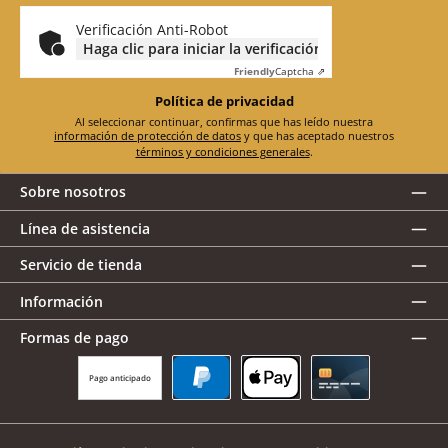
electrónico
*
Verificación Anti-Robot
Haga clic para iniciar la verificación
Friendly
Captcha ⇗
Política de privacidad
Al seleccionar continuar, confirmas que has leído nuestra
información de protección de datos
y que has aceptado nuestros
términos y condiciones generales
.
Sobre nosotros
Línea de asistencia
Servicio de tienda
Información
Formas de pago
Pago anticipado
PayPal
Apple Pay
Tarjeta de crédito