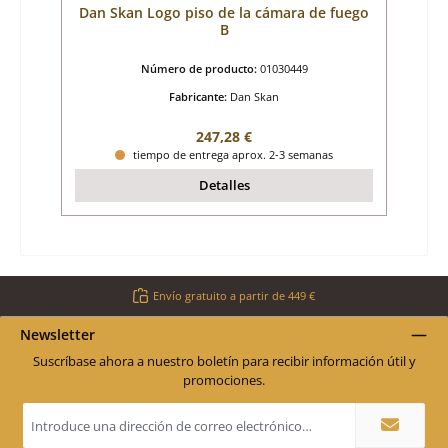
Dan Skan Logo piso de la cámara de fuego
B
Número de producto:
01030449
Fabricante:
Dan Skan
Precio normal:
247,28 €
tiempo de entrega aprox. 2-3 semanas
Detalles
Envío gratuito a partir de 449 €
Newsletter
Suscríbase ahora a nuestro boletín para recibir información útil y
promociones.
Dirección
de
correo