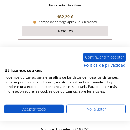
Fabricante:
Dan Skan
Precio normal:
182,29 €
tiempo de entrega aprox. 2-3 semanas
Detalles
Continuar sin aceptar
Política de privacidad
Utilizamos cookies
Podemos utilizarlas para el análisis de los datos de nuestros visitantes,
para mejorar nuestro sitio web, mostrar contenido personalizado y
brindarle una excelente experiencia en el sitio web. Para obtener más
información sobre las cookies que utilizamos, abre los ajustes.
Aceptar todo
No, ajustar
Dan Skan Logo junta del recipiente de
cenizas
Número de producto:
01030220