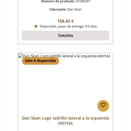
Número de producto:
01030247
Fabricante:
Dan Skan
Precio normal:
158,42 €
Disponible, plazo de entrega: 4-6 días
Detalles
Sólo 8 disponible
Dan Skan Logo ladrillo lateral a la izquierda
detrtás