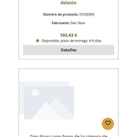
delante
Número de producto:
01030359
Fabricante:
Dan Skan
Precio normal:
103,43 €
Disponible, plazo de entrega: 4-6 días
Detalles
Dan Skan Logo forro de la cámara de