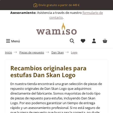
Saltar al contenido principal
Envío gratuito a partir de 449 €
Asesoramiento:
Asistencia a través de nuestro
formulario de
contacto
.
Tienes 0 artículos 
Menú
Inicio
Piezas de repuesto
Dan Skan
Logo
Recambios originales para
estufas Dan Skan Logo
En nuestra tienda encontrará una gran selección de piezas de
repuesto originales de Dan Skan Logo que adquirimos
directamente del fabricante. Somos mayoristas de todo tipo
de piezas de repuesto para estufas, incluyendo Dan Skan
Logo. Por eso podemos garantizar un tiempo de entrega
rápido y un asesoramiento profesional. Si no está seguro de
que la pieza de repuesto que busca sea la correcta, no dude