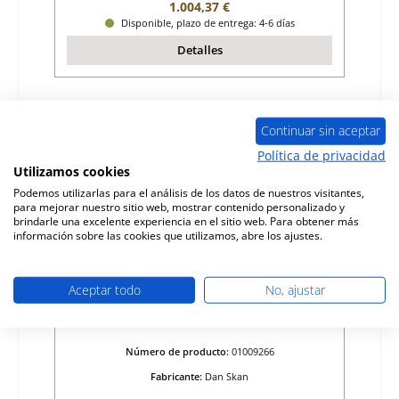
Precio normal:
1.004,37 €
Disponible, plazo de entrega: 4-6 días
Detalles
Continuar sin aceptar
Política de privacidad
Utilizamos cookies
Podemos utilizarlas para el análisis de los datos de nuestros visitantes,
para mejorar nuestro sitio web, mostrar contenido personalizado y
brindarle una excelente experiencia en el sitio web. Para obtener más
información sobre las cookies que utilizamos, abre los ajustes.
Aceptar todo
No, ajustar
Dan Skan CLN vidrio de visualización
delante a la derecha
Número de producto:
01009266
Fabricante:
Dan Skan