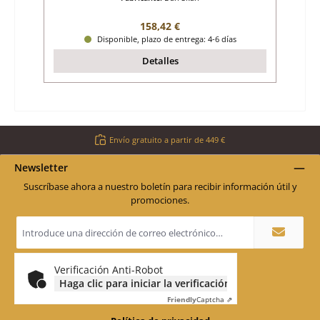
Precio normal:
158,42 €
Disponible, plazo de entrega: 4-6 días
Detalles
Envío gratuito a partir de 449 €
Newsletter
Suscríbase ahora a nuestro boletín para recibir información útil y
promociones.
Dirección
de
correo
electrónico
*
Verificación Anti-Robot
Haga clic para iniciar la verificación
Friendly
Captcha ⇗