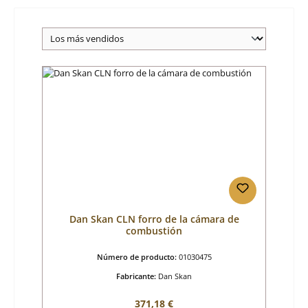
Dan Skan CLN forro de la cámara de
combustión
Número de producto:
01030475
Fabricante:
Dan Skan
Precio normal:
371,18 €