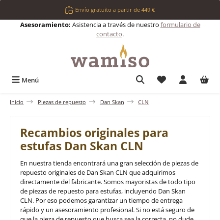
Saltar al contenido principal
Envío gratuito a partir de 449 €
Asesoramiento:
Asistencia a través de nuestro
formulario de
contacto
.
Tienes 0 artículos 
Menú
Inicio
Piezas de repuesto
Dan Skan
CLN
Recambios originales para
estufas Dan Skan CLN
En nuestra tienda encontrará una gran selección de piezas de
repuesto originales de Dan Skan CLN que adquirimos
directamente del fabricante. Somos mayoristas de todo tipo
de piezas de repuesto para estufas, incluyendo Dan Skan
CLN. Por eso podemos garantizar un tiempo de entrega
rápido y un asesoramiento profesional. Si no está seguro de
que la pieza de repuesto que busca sea la correcta, no dude