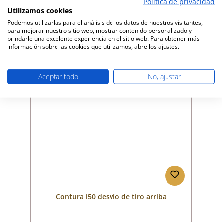
Política de privacidad
Utilizamos cookies
Fabricante:
Contura
Podemos utilizarlas para el análisis de los datos de nuestros visitantes,
para mejorar nuestro sitio web, mostrar contenido personalizado y
Precio normal:
582,03 €
brindarle una excelente experiencia en el sitio web. Para obtener más
tiempo de entrega aprox. 2-3 semanas
información sobre las cookies que utilizamos, abre los ajustes.
Detalles
Aceptar todo
No, ajustar
Contura i50 desvío de tiro arriba