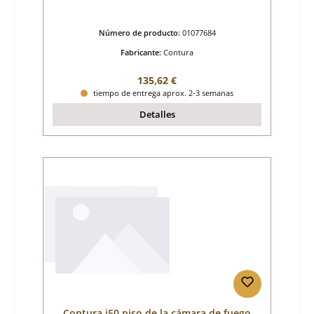
Número de producto:
01077684
Fabricante:
Contura
Precio normal:
135,62 €
tiempo de entrega aprox. 2-3 semanas
Detalles
Contura i50 piso de la cámara de fuego