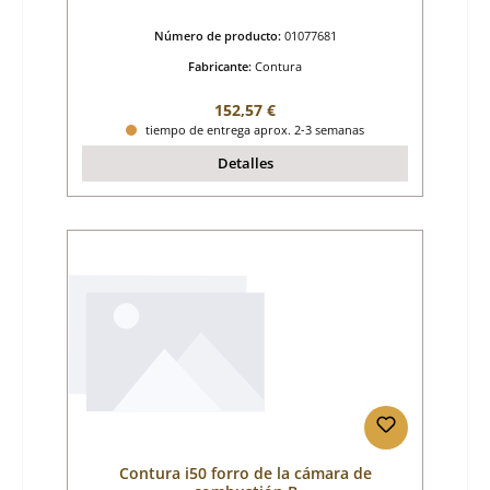
Número de producto:
01077681
Fabricante:
Contura
Precio normal:
152,57 €
tiempo de entrega aprox. 2-3 semanas
Detalles
Contura i50 forro de la cámara de