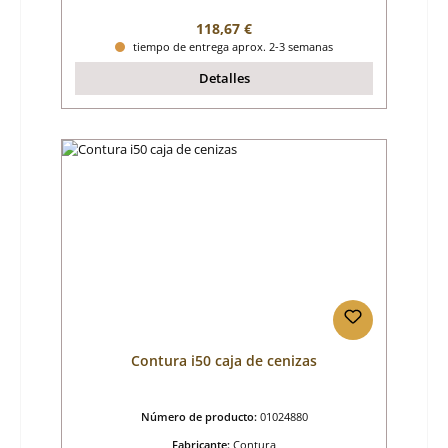
Precio normal:
118,67 €
tiempo de entrega aprox. 2-3 semanas
Detalles
Contura i50 caja de cenizas
Número de producto:
01024880
Fabricante:
Contura