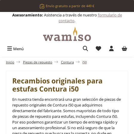
Saltar al contenido principal
Envío gratuito a partir de 449 €
Asesoramiento:
Asistencia a través de nuestro
formulario de
contacto
.
Tienes 0 artículos 
Menú
Inicio
Piezas de repuesto
Contura
i50
Recambios originales para
estufas Contura i50
En nuestra tienda encontrará una gran selección de piezas de
repuesto originales de Contura i50 que adquirimos
directamente del fabricante. Somos mayoristas de todo tipo
de piezas de repuesto para estufas, incluyendo Contura i50.
Por eso podemos garantizar un tiempo de entrega rápido y
un asesoramiento profesional. Si no está seguro de que la
pieza de repuesto que busca sea la correcta, no dude en