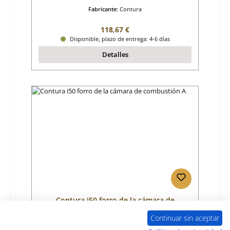
Fabricante:
Contura
Precio normal:
118,67 €
Disponible, plazo de entrega: 4-6 días
Detalles
Contura i50 forro de la cámara de
combustión A
Continuar sin aceptar
Número de producto:
01043823