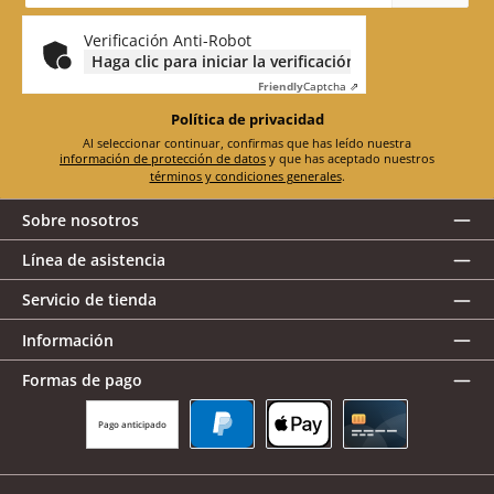
correo
electrónico
*
Verificación Anti-Robot
Haga clic para iniciar la verificación
Friendly
Captcha ⇗
Política de privacidad
Al seleccionar continuar, confirmas que has leído nuestra
información de protección de datos
y que has aceptado nuestros
términos y condiciones generales
.
Sobre nosotros
Línea de asistencia
Servicio de tienda
Información
Formas de pago
Pago anticipado
PayPal
Apple Pay
Tarjeta de crédito