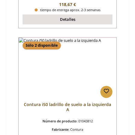
Precio normal:
118,67 €
tiempo de entrega aprox. 2-3 semanas
Detalles
Sólo 2 disponible
Contura i50 ladrillo de suelo a la izquierda
A
Número de producto:
01043812
Fabricante:
Contura