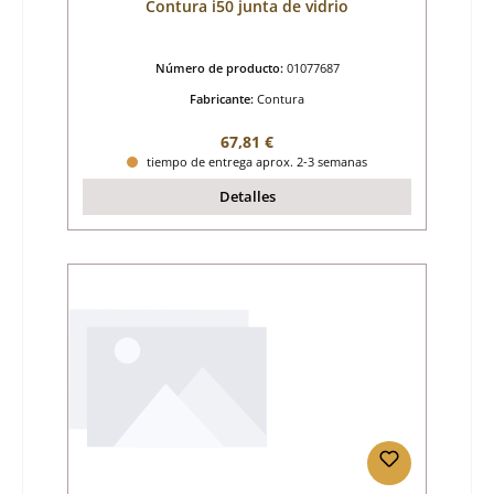
Contura i50 junta de vidrio
Número de producto:
01077687
Fabricante:
Contura
Precio normal:
67,81 €
tiempo de entrega aprox. 2-3 semanas
Detalles