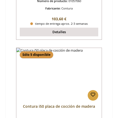
Número de producto:
01057060
Fabricante:
Contura
Precio normal:
103,60 €
tiempo de entrega aprox. 2-3 semanas
Detalles
Sólo 5 disponible
Contura i50 placa de cocción de madera