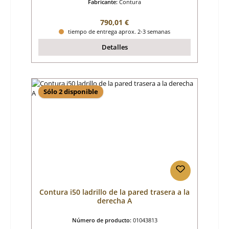
Fabricante:
Contura
Precio normal:
790,01 €
tiempo de entrega aprox. 2-3 semanas
Detalles
Sólo 2 disponible
Contura i50 ladrillo de la pared trasera a la
derecha A
Número de producto:
01043813