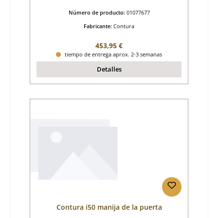
Número de producto:
01077677
Fabricante:
Contura
Precio normal:
453,95 €
tiempo de entrega aprox. 2-3 semanas
Detalles
Contura i50 manija de la puerta