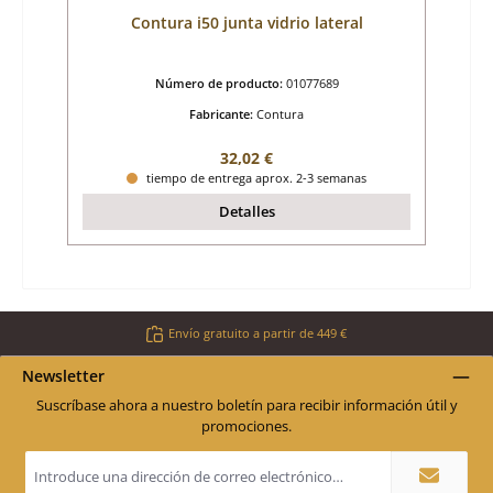
Contura i50 junta vidrio lateral
Número de producto:
01077689
Fabricante:
Contura
Precio normal:
32,02 €
tiempo de entrega aprox. 2-3 semanas
Detalles
Envío gratuito a partir de 449 €
Newsletter
Suscríbase ahora a nuestro boletín para recibir información útil y
promociones.
Dirección
de