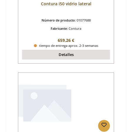
Contura i50 vidrio lateral
Número de producto:
01077688
Fabricante:
Contura
Precio normal:
659,26 €
tiempo de entrega aprox. 2-3 semanas
Detalles