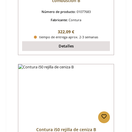
combustión B
Número de producto:
01077683
Fabricante:
Contura
Precio normal:
322,09 €
tiempo de entrega aprox. 2-3 semanas
Detalles
Contura i50 rejilla de ceniza B