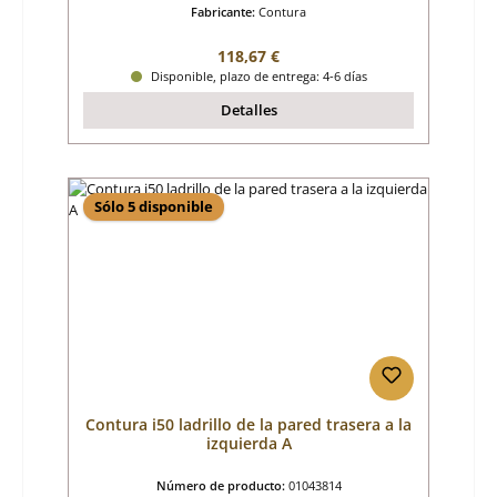
Fabricante:
Contura
Precio normal:
118,67 €
Disponible, plazo de entrega: 4-6 días
Detalles
Sólo 5 disponible
Contura i50 ladrillo de la pared trasera a la
izquierda A
Número de producto:
01043814