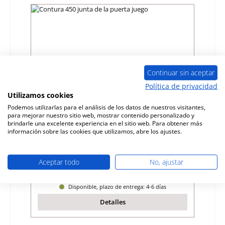
Continuar sin aceptar
Política de privacidad
Utilizamos cookies
Podemos utilizarlas para el análisis de los datos de nuestros visitantes,
para mejorar nuestro sitio web, mostrar contenido personalizado y
Contura 450 junta de la puerta juego
brindarle una excelente experiencia en el sitio web. Para obtener más
información sobre las cookies que utilizamos, abre los ajustes.
Número de producto:
01025503
Fabricante:
Contura
Aceptar todo
No, ajustar
Precio normal:
80,86 €
Disponible, plazo de entrega: 4-6 días
Detalles