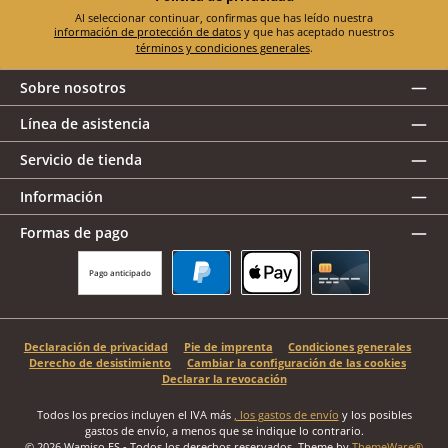
Al seleccionar continuar, confirmas que has leído nuestra
información de protección de datos
y que has aceptado nuestros
términos y condiciones generales
.
Sobre nosotros
Línea de asistencia
Servicio de tienda
Información
Formas de pago
Pago anticipado
PayPal
Apple Pay
Tarjeta de crédito
Declaración de privacidad
Pie de imprenta
Condiciones generales
Derecho de desistimiento
Cambiar la configuración de las cookies
Declarar la revocación
Todos los precios incluyen el IVA más
, los gastos de envío
y los posibles
gastos de envío, a menos que se indique lo contrario.
© 2026 Wamiso ES - Todos los derechos reservados. Theme by
ThemeWare®