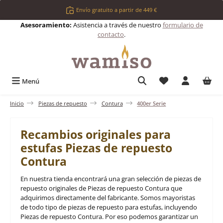
Saltar al contenido principal
Envío gratuito a partir de 449 €
Asesoramiento:
Asistencia a través de nuestro
formulario de
contacto
.
Tienes 0 artículos 
Menú
Inicio
Piezas de repuesto
Contura
400er Serie
Recambios originales para
estufas Piezas de repuesto
Contura
En nuestra tienda encontrará una gran selección de piezas de
repuesto originales de Piezas de repuesto Contura que
adquirimos directamente del fabricante. Somos mayoristas
de todo tipo de piezas de repuesto para estufas, incluyendo
Piezas de repuesto Contura. Por eso podemos garantizar un