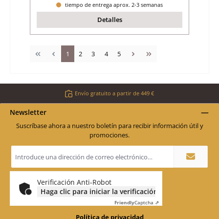
tiempo de entrega aprox. 2-3 semanas
Detalles
Página
Página
Página
Página
Página
1
2
3
4
5
Envío gratuito a partir de 449 €
Newsletter
Suscríbase ahora a nuestro boletín para recibir información útil y
promociones.
Dirección
de
correo
electrónico
*
Verificación Anti-Robot
Haga clic para iniciar la verificación
Friendly
Captcha ⇗
Política de privacidad