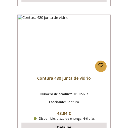
Contura 480 junta de vidrio
Número de producto:
01025637
Fabricante:
Contura
Precio normal:
48,84 €
Disponible, plazo de entrega: 4-6 días
Detalles