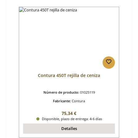
Contura 450T rejilla de ceniza
Número de producto:
01025119
Fabricante:
Contura
Precio normal:
75,34 €
Disponible, plazo de entrega: 4-6 días
Detalles