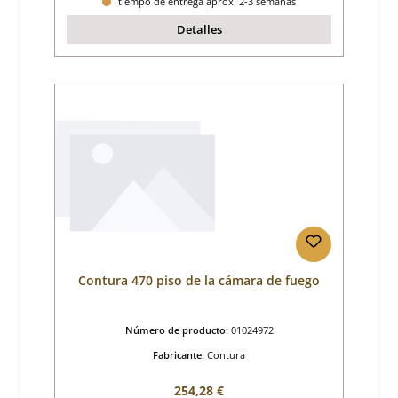
tiempo de entrega aprox. 2-3 semanas
Detalles
Contura 470 piso de la cámara de fuego
Número de producto:
01024972
Fabricante:
Contura
Precio normal:
254,28 €