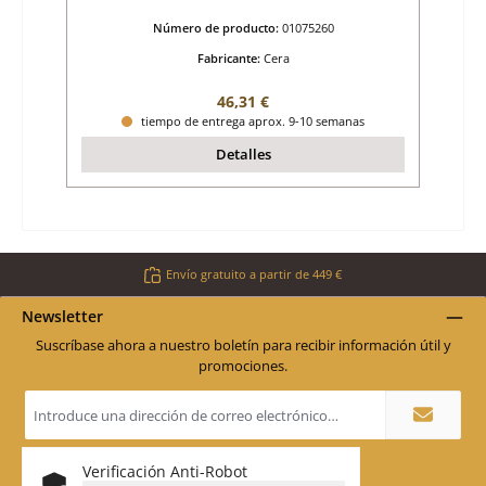
Número de producto:
01075260
Fabricante:
Cera
Precio normal:
46,31 €
tiempo de entrega aprox. 9-10 semanas
Detalles
Envío gratuito a partir de 449 €
Newsletter
Suscríbase ahora a nuestro boletín para recibir información útil y
promociones.
Dirección
de
correo
electrónico
*
Verificación Anti-Robot