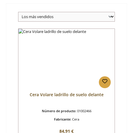
Cera Volare ladrillo de suelo delante
Número de producto:
01002466
Fabricante:
Cera
Precio normal:
84,91 €