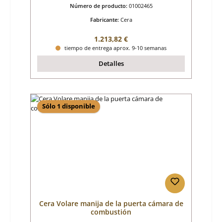
Número de producto:
01002465
Fabricante:
Cera
Precio normal:
1.213,82 €
tiempo de entrega aprox. 9-10 semanas
Detalles
Sólo 1 disponible
Cera Volare manija de la puerta cámara de
combustión