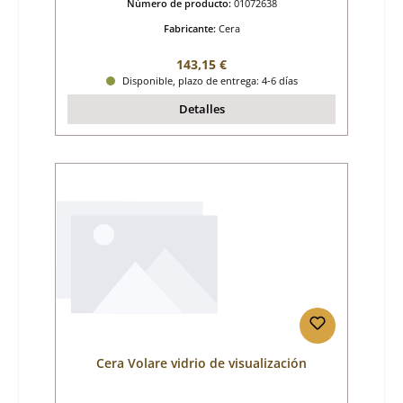
Número de producto:
01072638
Fabricante:
Cera
Precio normal:
143,15 €
Disponible, plazo de entrega: 4-6 días
Detalles
Cera Volare vidrio de visualización