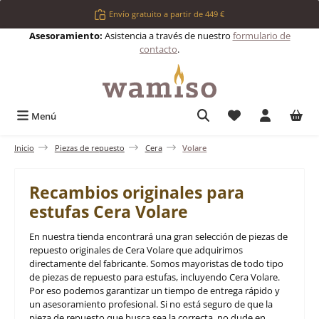
Saltar al contenido principal
Envío gratuito a partir de 449 €
Asesoramiento:
Asistencia a través de nuestro
formulario de
contacto
.
Tienes 0 artículos 
Menú
Inicio
Piezas de repuesto
Cera
Volare
Recambios originales para
estufas Cera Volare
En nuestra tienda encontrará una gran selección de piezas de
repuesto originales de Cera Volare que adquirimos
directamente del fabricante. Somos mayoristas de todo tipo
de piezas de repuesto para estufas, incluyendo Cera Volare.
Por eso podemos garantizar un tiempo de entrega rápido y
un asesoramiento profesional. Si no está seguro de que la
pieza de repuesto que busca sea la correcta, no dude en