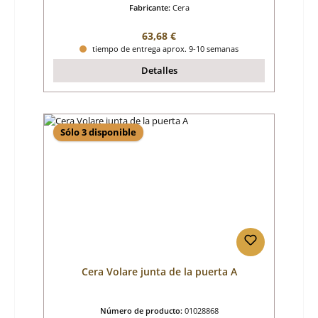
Fabricante:
Cera
Precio normal:
63,68 €
tiempo de entrega aprox. 9-10 semanas
Detalles
Sólo 3 disponible
Cera Volare junta de la puerta A
Número de producto:
01028868