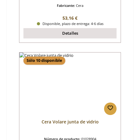
Fabricante:
Cera
Precio normal:
53,16 €
Disponible, plazo de entrega: 4-6 días
Detalles
Sólo 10 disponible
Cera Volare junta de vidrio
Número de producto:
01028904