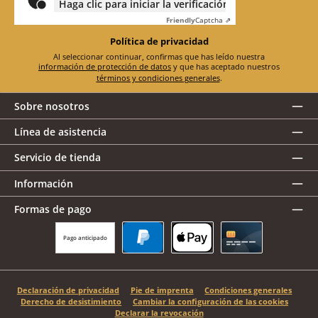
Haga clic para iniciar la verificación
Friendly
Captcha ⇗
Política de privacidad
Al seleccionar continuar, confirmas que has leído nuestra
información de protección de datos
y que has aceptado nuestros
términos y condiciones generales
.
Sobre nosotros
Línea de asistencia
Servicio de tienda
Información
Formas de pago
Pago anticipado
PayPal
Apple Pay
Tarjeta de crédito
Declaración de privacidad
Pie de imprenta
Condiciones generales
Derecho de desistimiento
Cambiar la configuración de las cookies
Declarar la revocación