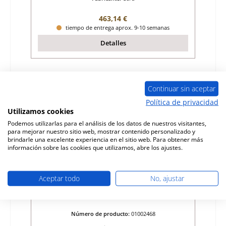
Precio normal:
463,14 €
tiempo de entrega aprox. 9-10 semanas
Detalles
Continuar sin aceptar
Política de privacidad
Utilizamos cookies
Podemos utilizarlas para el análisis de los datos de nuestros visitantes,
para mejorar nuestro sitio web, mostrar contenido personalizado y
brindarle una excelente experiencia en el sitio web. Para obtener más
información sobre las cookies que utilizamos, abre los ajustes.
Aceptar todo
No, ajustar
Cera Volare ladrillo lateral a la izquierda
Número de producto:
01002468