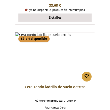
Precio normal:
33,68 €
ya no disponible, producción interrumpida
Detalles
Sólo 1 disponible
Cera Tondo ladrillo de suelo detrtás
Número de producto:
01005049
Fabricante:
Cera