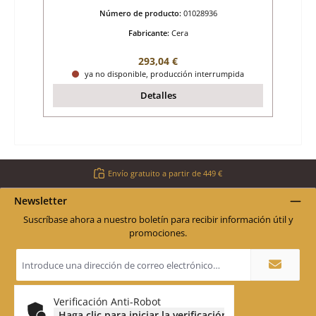
Número de producto:
01028936
Fabricante:
Cera
Precio normal:
293,04 €
ya no disponible, producción interrumpida
Detalles
Envío gratuito a partir de 449 €
Newsletter
Suscríbase ahora a nuestro boletín para recibir información útil y
promociones.
Dirección
de
correo
electrónico
*
Verificación Anti-Robot
Haga clic para iniciar la verificación