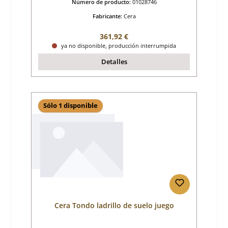
Número de producto:
01028746
Fabricante:
Cera
Precio normal:
361,92 €
ya no disponible, producción interrumpida
Detalles
Sólo 1 disponible
Cera Tondo ladrillo de suelo juego