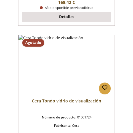
Precio normal:
168,42 €
sólo disponible previa solicitud
Detalles
Agotado
Cera Tondo vidrio de visualización
Número de producto:
01001724
Fabricante:
Cera