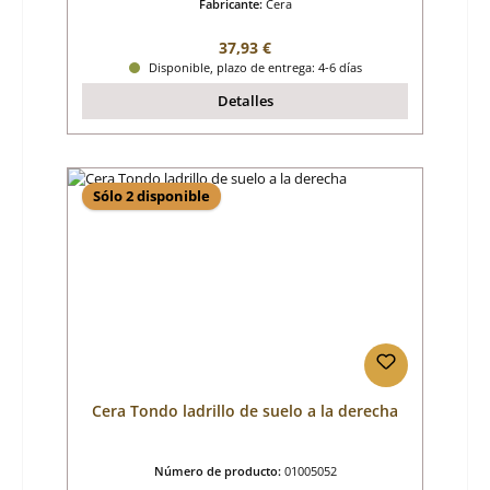
Fabricante:
Cera
Precio normal:
37,93 €
Disponible, plazo de entrega: 4-6 días
Detalles
Sólo 2 disponible
Cera Tondo ladrillo de suelo a la derecha
Número de producto:
01005052