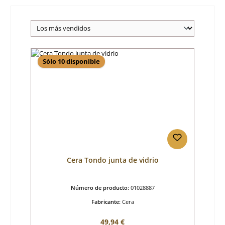
Sólo 10 disponible
Cera Tondo junta de vidrio
Número de producto:
01028887
Fabricante:
Cera
Precio normal:
49,94 €