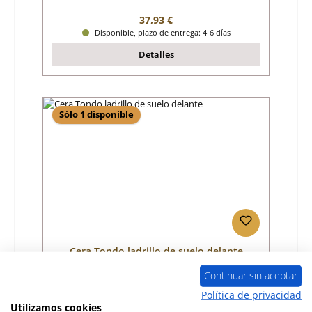
Precio normal:
37,93 €
Disponible, plazo de entrega: 4-6 días
Detalles
Sólo 1 disponible
Cera Tondo ladrillo de suelo delante
Continuar sin aceptar
Número de producto:
01005050
Política de privacidad
Utilizamos cookies
Fabricante:
Cera