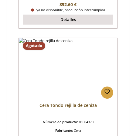
Precio normal:
892,60 €
ya no disponible, producción interrumpida
Detalles
Agotado
Cera Tondo rejilla de ceniza
Número de producto:
01004370
Fabricante:
Cera