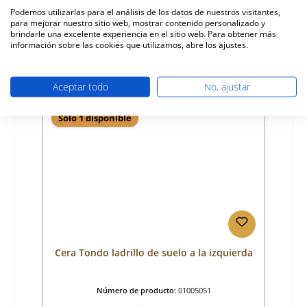
Podemos utilizarlas para el análisis de los datos de nuestros visitantes,
para mejorar nuestro sitio web, mostrar contenido personalizado y
Precio normal:
37,93 €
brindarle una excelente experiencia en el sitio web. Para obtener más
Disponible, plazo de entrega: 4-6 días
información sobre las cookies que utilizamos, abre los ajustes.
Detalles
Aceptar todo
No, ajustar
Sólo 1 disponible
Cera Tondo ladrillo de suelo a la izquierda
Número de producto:
01005051