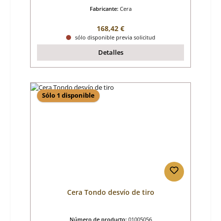
Fabricante:
Cera
Precio normal:
168,42 €
sólo disponible previa solicitud
Detalles
Sólo 1 disponible
Cera Tondo desvío de tiro
Número de producto:
01005056