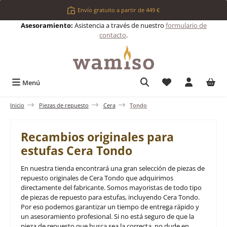
Saltar al contenido principal
Envío gratuito a partir de 449 €
Asesoramiento:
Asistencia a través de nuestro
formulario de
contacto
.
Tienes 0 artículos 
Menú
Inicio
Piezas de repuesto
Cera
Tondo
Recambios originales para
estufas Cera Tondo
En nuestra tienda encontrará una gran selección de piezas de
repuesto originales de Cera Tondo que adquirimos
directamente del fabricante. Somos mayoristas de todo tipo
de piezas de repuesto para estufas, incluyendo Cera Tondo.
Por eso podemos garantizar un tiempo de entrega rápido y
un asesoramiento profesional. Si no está seguro de que la
pieza de repuesto que busca sea la correcta, no dude en