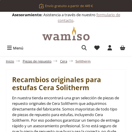
Saltar al contenido principal
Envío gratuito a partir de 449 €
Asesoramiento:
Asistencia a través de nuestro
formulario de
contacto
.
Tienes 0 artículos 
Menú
Inicio
Piezas de repuesto
Cera
Solitherm
Recambios originales para
estufas Cera Solitherm
En nuestra tienda encontrará una gran selección de piezas de
repuesto originales de Cera Solitherm que adquirimos
directamente del fabricante. Somos mayoristas de todo tipo
de piezas de repuesto para estufas, incluyendo Cera
Solitherm. Por eso podemos garantizar un tiempo de entrega
rápido y un asesoramiento profesional. Si no está seguro de
que la pieza de repuesto que busca sea la correcta, no dude