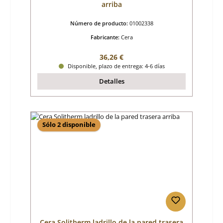
arriba
Número de producto:
01002338
Fabricante:
Cera
Precio normal:
36,26 €
Disponible, plazo de entrega: 4-6 días
Detalles
Sólo 2 disponible
Cera Solitherm ladrillo de la pared trasera