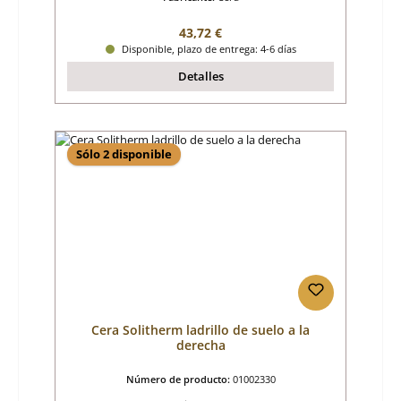
Precio normal:
43,72 €
Disponible, plazo de entrega: 4-6 días
Detalles
Sólo 2 disponible
Cera Solitherm ladrillo de suelo a la
derecha
Número de producto:
01002330