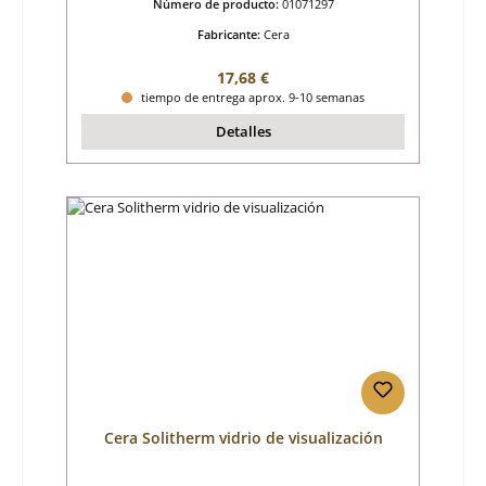
Número de producto:
01071297
Fabricante:
Cera
Precio normal:
17,68 €
tiempo de entrega aprox. 9-10 semanas
Detalles
Cera Solitherm vidrio de visualización