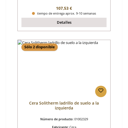
Precio normal:
107,53 €
tiempo de entrega aprox. 9-10 semanas
Detalles
Sólo 2 disponible
Cera Solitherm ladrillo de suelo a la
izquierda
Número de producto:
01002329
Fabricante:
Cera