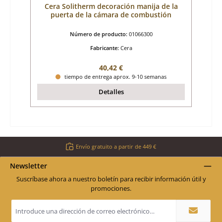
Cera Solitherm decoración manija de la
puerta de la cámara de combustión
Número de producto:
01066300
Fabricante:
Cera
Precio normal:
40,42 €
tiempo de entrega aprox. 9-10 semanas
Detalles
Envío gratuito a partir de 449 €
Newsletter
Suscríbase ahora a nuestro boletín para recibir información útil y
promociones.
Dirección
de
correo