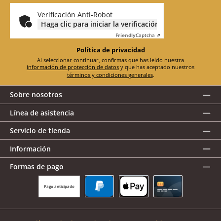
electrónico
*
Verificación Anti-Robot
Haga clic para iniciar la verificación
Friendly
Captcha ⇗
Política de privacidad
Al seleccionar continuar, confirmas que has leído nuestra
información de protección de datos
y que has aceptado nuestros
términos y condiciones generales
.
Sobre nosotros
Línea de asistencia
Servicio de tienda
Información
Formas de pago
Pago anticipado
PayPal
Apple Pay
Tarjeta de crédito