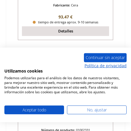
Fabricante:
Cera
Precio normal:
93,47 €
tiempo de entrega aprox. 9-10 semanas
Detalles
Sólo 2 disponible
Continuar sin aceptar
Política de privacidad
Utilizamos cookies
Podemos utilizarlas para el análisis de los datos de nuestros visitantes,
para mejorar nuestro sitio web, mostrar contenido personalizado y
brindarle una excelente experiencia en el sitio web. Para obtener más
información sobre las cookies que utilizamos, abre los ajustes.
Aceptar todo
No, ajustar
Cera Solitherm ladrillo de suelo detrtás
Número de producto:
01002331