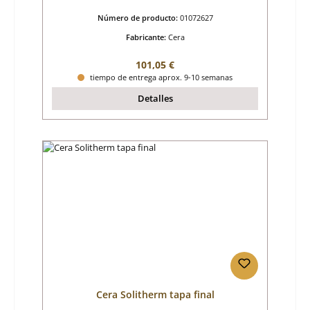
de combustión
Número de producto:
01072627
Fabricante:
Cera
Precio normal:
101,05 €
tiempo de entrega aprox. 9-10 semanas
Detalles
Cera Solitherm tapa final