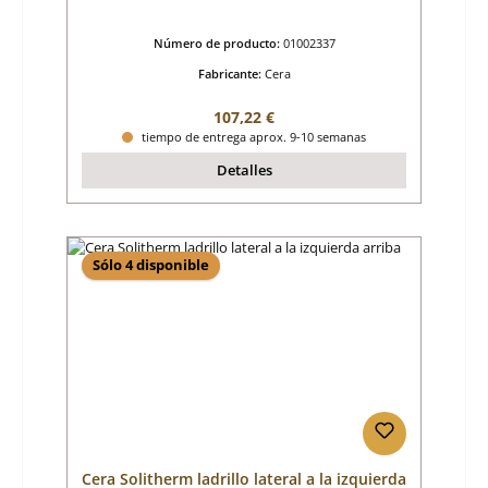
Número de producto:
01002337
Fabricante:
Cera
Precio normal:
107,22 €
tiempo de entrega aprox. 9-10 semanas
Detalles
Sólo 4 disponible
Cera Solitherm ladrillo lateral a la izquierda