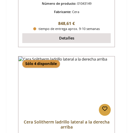
Número de producto:
01043149
Fabricante:
Cera
Precio normal:
848,61 €
tiempo de entrega aprox. 9-10 semanas
Detalles
Sólo 4 disponible
Cera Solitherm ladrillo lateral a la derecha
arriba