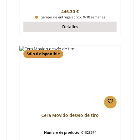
Precio normal:
446,30 €
tiempo de entrega aprox. 9-10 semanas
Detalles
Sólo 6 disponible
Cera Movido desvío de tiro
Número de producto:
01028674