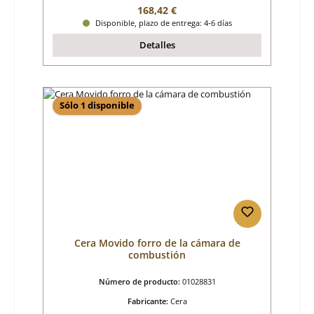
Precio normal:
168,42 €
Disponible, plazo de entrega: 4-6 días
Detalles
Sólo 1 disponible
Cera Movido forro de la cámara de
combustión
Número de producto:
01028831
Fabricante:
Cera