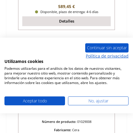
Precio normal:
589,45 €
Disponible, plazo de entrega: 4-6 días
Detalles
Continuar sin aceptar
Política de privacidad
Utilizamos cookies
Podemos utilizarlas para el análisis de los datos de nuestros visitantes,
para mejorar nuestro sitio web, mostrar contenido personalizado y
brindarle una excelente experiencia en el sitio web. Para obtener más
información sobre las cookies que utilizamos, abre los ajustes.
Aceptar todo
No, ajustar
Cera Movido cable de polipasto puerta de
la cámara de combustión
Número de producto:
01029008
Fabricante:
Cera