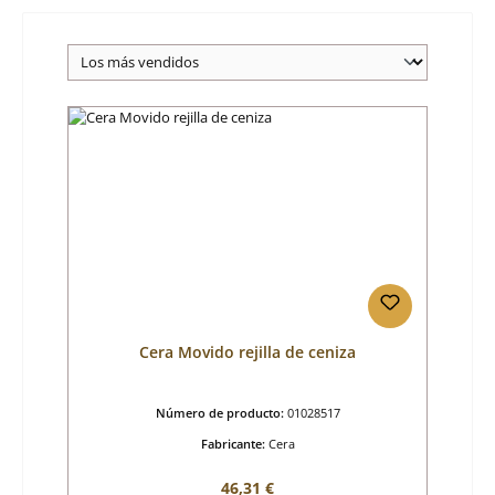
Cera Movido rejilla de ceniza
Número de producto:
01028517
Fabricante:
Cera
Precio normal:
46,31 €