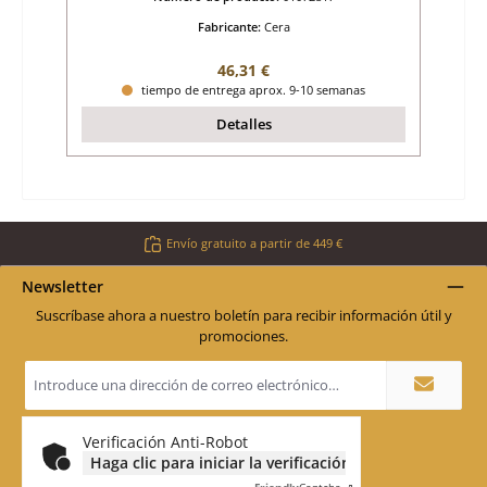
Fabricante:
Cera
Precio normal:
46,31 €
tiempo de entrega aprox. 9-10 semanas
Detalles
Envío gratuito a partir de 449 €
Newsletter
Suscríbase ahora a nuestro boletín para recibir información útil y
promociones.
Dirección
de
correo
electrónico
*
Verificación Anti-Robot
Haga clic para iniciar la verificación
Friendly
Captcha ⇗