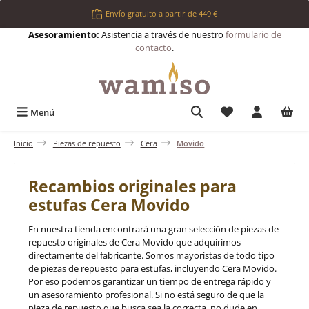
Saltar al contenido principal
Envío gratuito a partir de 449 €
Asesoramiento:
Asistencia a través de nuestro
formulario de
contacto
.
Tienes 0 artículos 
Menú
Inicio
Piezas de repuesto
Cera
Movido
Recambios originales para
estufas Cera Movido
En nuestra tienda encontrará una gran selección de piezas de
repuesto originales de Cera Movido que adquirimos
directamente del fabricante. Somos mayoristas de todo tipo
de piezas de repuesto para estufas, incluyendo Cera Movido.
Por eso podemos garantizar un tiempo de entrega rápido y
un asesoramiento profesional. Si no está seguro de que la
pieza de repuesto que busca sea la correcta, no dude en