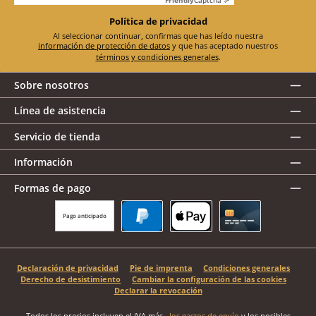
Política de privacidad
Al seleccionar continuar, confirmas que has leído nuestra
información de protección de datos
y que has aceptado nuestros
términos y condiciones generales
.
Sobre nosotros
Línea de asistencia
Servicio de tienda
Información
Formas de pago
Pago anticipado
PayPal
Apple Pay
Tarjeta de crédito
Declaración de privacidad
Pie de imprenta
Condiciones generales
Derecho de desistimiento
Cambiar la configuración de las cookies
Declarar la revocación
Todos los precios incluyen el IVA más
, los gastos de envío
y los posibles