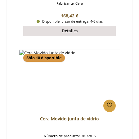
Fabricante:
Cera
Precio normal:
168,42 €
Disponible, plazo de entrega: 4-6 días
Detalles
Sólo 10 disponible
Cera Movido junta de vidrio
Número de producto:
01072816