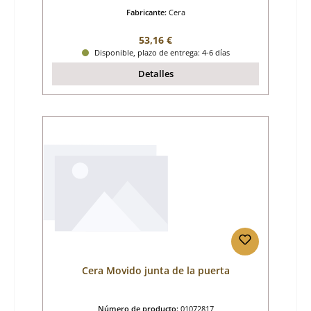
Fabricante:
Cera
Precio normal:
53,16 €
Disponible, plazo de entrega: 4-6 días
Detalles
Cera Movido junta de la puerta
Número de producto:
01072817