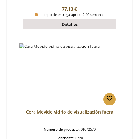
Precio normal:
77,13 €
tiempo de entrega aprox. 9-10 semanas
Detalles
Cera Movido vidrio de visualización fuera
Número de producto:
01072570
Fabricante:
Cera